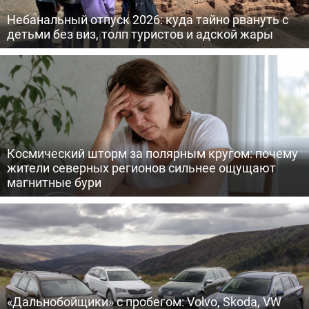
Небанальный отпуск 2026: куда тайно рвануть с
детьми без виз, толп туристов и адской жары
Космический шторм за полярным кругом: почему
жители северных регионов сильнее ощущают
магнитные бури
«Дальнобойщики» с пробегом: Volvo, Skoda, VW