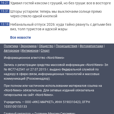
Удивил гостей кексом с грушей, но без груши: все в восторге
16:21
Шторы устарели: теперь мы выключаем солнце прямо
15:31
через стекло одной кнопкой
Небанальный отпуск 2026: куда тайно рвануть с детьми без
13:18
виз, толп туристов и адской жары
Все новости
Политика
|
Экономика
|
Общество
|
Происшествия
|
Фоторепортажи
|
Авторское
|
Интересное
|
Спорт
Информационное агентство «Nord-News»
Запись о регистрации средства массовой информации «Nord-News» Эл
№ ФС77-62541 от 27.07.2015 г. выдано Федеральной службой по
надзору в сфере связи, информационных технологий и массовых
коммуникаций (Роскомнадзор).
При полном или частичном использовании материалов ссылка на
«Nord-News» обязательна. Для сетевых изданий обязательна
гиперссылка на сайт «Nord-News».
Учредитель — ООО «ИКС-МАРКЕТ», ИНН 5190310423, ОГРН
1035100155133
Главный редактор — Голямин Максим Сергеевич