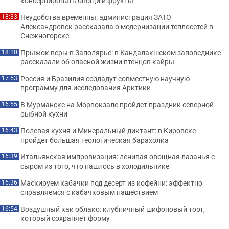
консервировать овощи и фрукты
Неудобства временны: администрация ЗАТО
18:33
Александровск рассказала о модернизации теплосетей в
Снежногорске
Прыжок веры в Заполярье: в Кандалакшском заповеднике
18:10
рассказали об опасной жизни птенцов кайры
Россия и Бразилия создадут совместную научную
17:53
программу для исследования Арктики
В Мурманске на Морвокзале пройдет праздник северной
16:55
рыбной кухни
Полевая кухня и Минеральный диктант: в Кировске
16:43
пройдет большая геологическая барахолка
Итальянская импровизация: ленивая овощная лазанья с
16:39
сыром из того, что нашлось в холодильнике
Маскируем кабачки под десерт из кофейни: эффектно
16:36
справляемся с кабачковым нашествием
Воздушный как облако: клубничный шифоновый торт,
16:54
который сохраняет форму