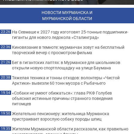
НОВОСТИ МУРМАНСКА И
МУРМАНСКОЙ ОБЛАСТИ
На Севмаше к 2027 году изготовят 25-тонные подшипники-
23:26
гиганты для нового ледокола «Сталинград»
Киновязание в темноте: мурманчан зовут на бесплатный
22:36
творческий вечер с просмотром фильма
Бег в гигантских лаптях: в Мурманске для школьников
21:26
открыли новую спортплощадку на улице Баумана
Тяжелая техника и тонны отходов: волонтеры «Чистой
20:38
Арктики» вывезли 60 тонн мусора с Рыбачьего
«Собаки не умеют обижаться»: глава РКФ Голубев
19:54
объяснил истинные причины странного поведения
питомцев
Желательно пенсионеру: жительница Мурманска
19:50
пристраивает взрослую собаку породы шпиц
Жителям Мурманской области рассказали, как правильно
19:35