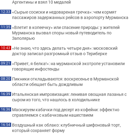
Аргентины и взял 10 медалей
«Сырые сосиски и недовареная гречка»: чем кормят
12:33
пассажиров задержанных рейсов в аэропорту Мурманска
«Влетит в копеечку» или спасение природы: у жителей
11:35
Мурманска вызвал споры новый путеводитель по
Заполярью
«Не знаю, что здесь делать четыре дня»: московский
10:43
доктор записал разгромный отзыв о Териберке
«Привет, я белка!»: на мурманской экотропе установили
09:21
говорящие инфостенды
Пикники откладываются: воскресенье в Мурманской
08:20
области обещает быть дождливым
Итальянская импровизация: ленивая овощная лазанья с
16:39
сыром из того, что нашлось в холодильнике
Маскируем кабачки под десерт из кофейни: эффектно
16:36
справляемся с кабачковым нашествием
Воздушный как облако: клубничный шифоновый торт,
16:54
который сохраняет форму