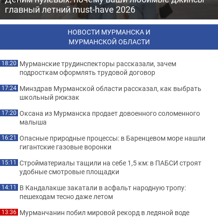
главный летний must-have 2026
НОВОСТИ МУРМАНСКА И
МУРМАНСКОЙ ОБЛАСТИ
Мурманские трудинспекторы рассказали, зачем
18:20
подросткам оформлять трудовой договор
Минздрав Мурманской области рассказал, как выбрать
17:24
школьный рюкзак
Оксана из Мурманска продает довоенного соломенного
17:20
малыша
Опасные природные процессы: в Баренцевом море нашли
16:21
гигантские газовые воронки
Стройматериалы тащили на себе 1,5 км: в ПАБСИ строят
15:11
удобные смотровые площадки
В Кандалакше закатали в асфальт народную тропу:
14:11
пешеходам тесно даже летом
Мурманчанин побил мировой рекорд в ледяной воде
13:36