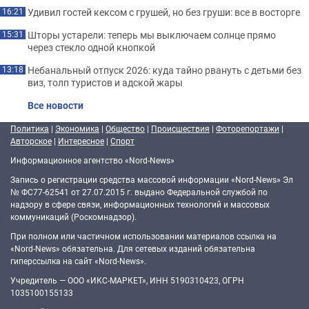
Удивил гостей кексом с грушей, но без груши: все в восторге
16:21
Шторы устарели: теперь мы выключаем солнце прямо
15:31
через стекло одной кнопкой
Небанальный отпуск 2026: куда тайно рвануть с детьми без
13:18
виз, толп туристов и адской жары
Все новости
Политика
|
Экономика
|
Общество
|
Происшествия
|
Фоторепортажи
|
Авторское
|
Интересное
|
Спорт
Информационное агентство «Nord-News»
Запись о регистрации средства массовой информации «Nord-News» Эл
№ ФС77-62541 от 27.07.2015 г. выдано Федеральной службой по
надзору в сфере связи, информационных технологий и массовых
коммуникаций (Роскомнадзор).
При полном или частичном использовании материалов ссылка на
«Nord-News» обязательна. Для сетевых изданий обязательна
гиперссылка на сайт «Nord-News».
Учредитель — ООО «ИКС-МАРКЕТ», ИНН 5190310423, ОГРН
1035100155133