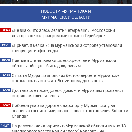
НОВОСТИ МУРМАНСКА И
МУРМАНСКОЙ ОБЛАСТИ
«Не знаю, что здесь делать четыре дня»: московский
10:43
доктор записал разгромный отзыв о Териберке
«Привет, я белка!»: на мурманской экотропе установили
09:21
говорящие инфостенды
Пикники откладываются: воскресенье в Мурманской
08:20
области обещает быть дождливым
От кота Мурра до японских бестселлеров: в Мурманске
16:33
открылась выставка к Всемирному дню кошек
Досталась в наследство с домом: в Мурмашах продается
16:20
старинная оленья телега
Лобовой удар на дороге к аэропорту Мурманска: два
15:42
человека госпитализированы после столкновения Subaru и
Changan
На расселение «авариек» в Мурманской области нужно 13
14:31
миллиардов: власти нашли способ надавить на