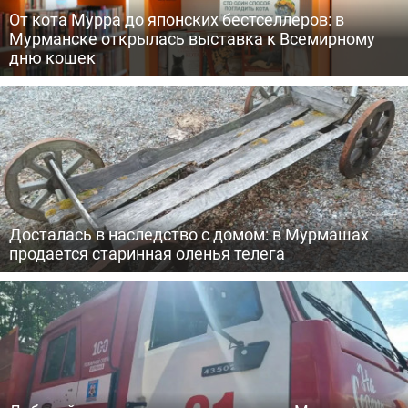
От кота Мурра до японских бестселлеров: в
Мурманске открылась выставка к Всемирному
дню кошек
Досталась в наследство с домом: в Мурмашах
продается старинная оленья телега