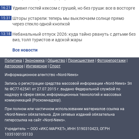
Удивил гостей кексом с грушей, но без груши: все в восторге
16:21
Шторы устарели: теперь мы выключаем солнце прямо
15:31
через стекло одной кнопкой
Небанальный отпуск 2026: куда тайно рвануть с детьми без
13:18
виз, толп туристов и адской жары
Все новости
Политика
|
Экономика
|
Общество
|
Происшествия
|
Фоторепортажи
|
Авторское
|
Интересное
|
Спорт
Информационное агентство «Nord-News»
Запись о регистрации средства массовой информации «Nord-News» Эл
№ ФС77-62541 от 27.07.2015 г. выдано Федеральной службой по
надзору в сфере связи, информационных технологий и массовых
коммуникаций (Роскомнадзор).
При полном или частичном использовании материалов ссылка на
«Nord-News» обязательна. Для сетевых изданий обязательна
гиперссылка на сайт «Nord-News».
Учредитель — ООО «ИКС-МАРКЕТ», ИНН 5190310423, ОГРН
1035100155133