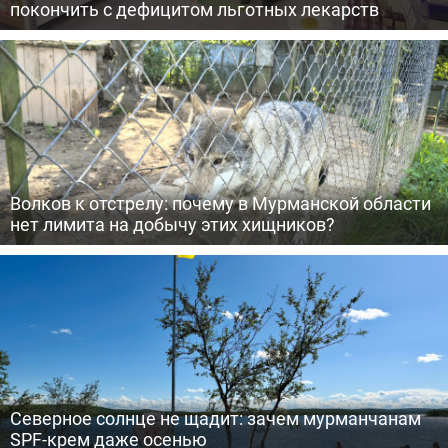
покончить с дефицитом льготных лекарств
Волков к отстрелу: почему в Мурманской области
нет лимита на добычу этих хищников?
Северное солнце не щадит: зачем мурманчанам
SPF-крем даже осенью