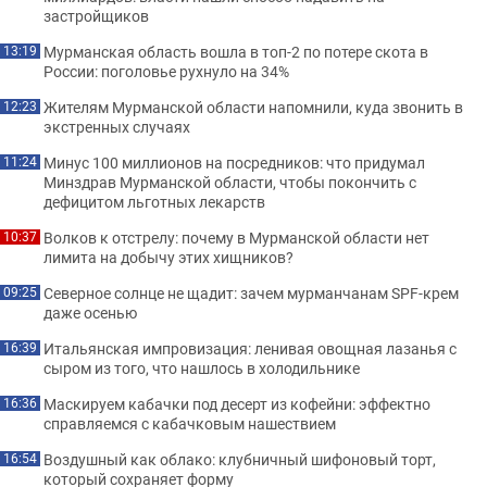
застройщиков
Мурманская область вошла в топ-2 по потере скота в
13:19
России: поголовье рухнуло на 34%
Жителям Мурманской области напомнили, куда звонить в
12:23
экстренных случаях
Минус 100 миллионов на посредников: что придумал
11:24
Минздрав Мурманской области, чтобы покончить с
дефицитом льготных лекарств
Волков к отстрелу: почему в Мурманской области нет
10:37
лимита на добычу этих хищников?
Северное солнце не щадит: зачем мурманчанам SPF-крем
09:25
даже осенью
Итальянская импровизация: ленивая овощная лазанья с
16:39
сыром из того, что нашлось в холодильнике
Маскируем кабачки под десерт из кофейни: эффектно
16:36
справляемся с кабачковым нашествием
Воздушный как облако: клубничный шифоновый торт,
16:54
который сохраняет форму