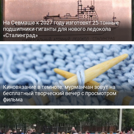
На Севмаше к 2027 году изготовят 25-тонные
подшипники-гиганты для нового ледокола
«Сталинград»
Киновязание в темноте: мурманчан зовут на
бесплатный творческий вечер с просмотром
фильма