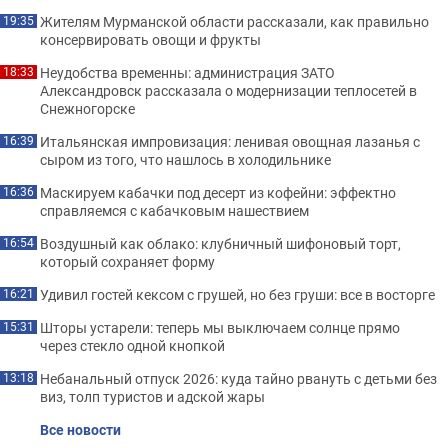
Жителям Мурманской области рассказали, как правильно
19:35
консервировать овощи и фрукты
Неудобства временны: администрация ЗАТО
18:33
Александровск рассказала о модернизации теплосетей в
Снежногорске
Итальянская импровизация: ленивая овощная лазанья с
16:39
сыром из того, что нашлось в холодильнике
Маскируем кабачки под десерт из кофейни: эффектно
16:36
справляемся с кабачковым нашествием
Воздушный как облако: клубничный шифоновый торт,
16:54
который сохраняет форму
Удивил гостей кексом с грушей, но без груши: все в восторге
16:21
Шторы устарели: теперь мы выключаем солнце прямо
15:31
через стекло одной кнопкой
Небанальный отпуск 2026: куда тайно рвануть с детьми без
13:18
виз, толп туристов и адской жары
Все новости