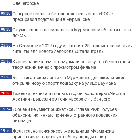
Оленегорске
Северное тепло на бетоне: как фестиваль «РОСТ»
09:20
преобразил подстанции в Мурманске
От умеренного до сильного: в Мурманской области снова
08:20
дождь
На Севмаше к 2027 году изготовят 25-тонные подшипники-
23:26
гиганты для нового ледокола «Сталинград»
Киновязание в темноте: мурманчан зовут на бесплатный
22:36
творческий вечер с просмотром фильма
Бег в гигантских лаптях: в Мурманске для школьников
21:26
открыли новую спортплощадку на улице Баумана
Тяжелая техника и тонны отходов: волонтеры «Чистой
20:38
Арктики» вывезли 60 тонн мусора с Рыбачьего
«Собаки не умеют обижаться»: глава РКФ Голубев
19:54
объяснил истинные причины странного поведения
питомцев
Желательно пенсионеру: жительница Мурманска
19:50
пристраивает взрослую собаку породы шпиц