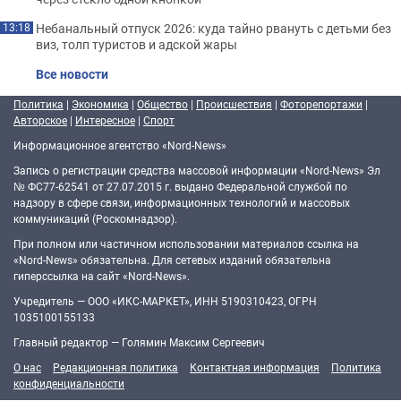
Небанальный отпуск 2026: куда тайно рвануть с детьми без
13:18
виз, толп туристов и адской жары
Все новости
Политика
|
Экономика
|
Общество
|
Происшествия
|
Фоторепортажи
|
Авторское
|
Интересное
|
Спорт
Информационное агентство «Nord-News»
Запись о регистрации средства массовой информации «Nord-News» Эл
№ ФС77-62541 от 27.07.2015 г. выдано Федеральной службой по
надзору в сфере связи, информационных технологий и массовых
коммуникаций (Роскомнадзор).
При полном или частичном использовании материалов ссылка на
«Nord-News» обязательна. Для сетевых изданий обязательна
гиперссылка на сайт «Nord-News».
Учредитель — ООО «ИКС-МАРКЕТ», ИНН 5190310423, ОГРН
1035100155133
Главный редактор — Голямин Максим Сергеевич
О нас
Редакционная политика
Контактная информация
Политика
конфиденциальности