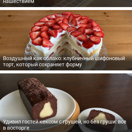
нашествием
Воздушный как облако: клубничный шифоновый
торт, который сохраняет форму
Удивил гостей кексом с грушей, но без груши: все
в восторге