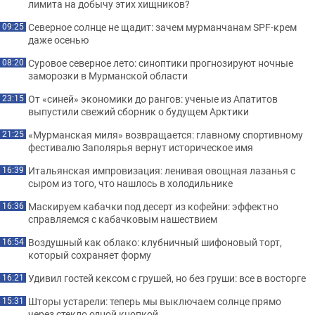
лимита на добычу этих хищников?
Северное солнце не щадит: зачем мурманчанам SPF-крем
09:25
даже осенью
Суровое северное лето: синоптики прогнозируют ночные
08:20
заморозки в Мурманской области
От «синей» экономики до рангов: ученые из Апатитов
23:15
выпустили свежий сборник о будущем Арктики
«Мурманская миля» возвращается: главному спортивному
21:25
фестивалю Заполярья вернут историческое имя
Итальянская импровизация: ленивая овощная лазанья с
16:39
сыром из того, что нашлось в холодильнике
Маскируем кабачки под десерт из кофейни: эффектно
16:36
справляемся с кабачковым нашествием
Воздушный как облако: клубничный шифоновый торт,
16:54
который сохраняет форму
Удивил гостей кексом с грушей, но без груши: все в восторге
16:21
Шторы устарели: теперь мы выключаем солнце прямо
15:31
через стекло одной кнопкой