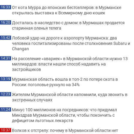
От кота Мурра до японских бестселлеров: в Мурманске
16:33
открылась выставка к Всемирному дню кошек
Досталась в наследство с домом: в Мурмашах продается
16:20
старинная оленья телега
Лобовой удар на дороге к аэропорту Мурманска: два
15:42
человека госпитализированы после столкновения Subaru и
Changan
На расселение «авариек» в Мурманской области нужно 13
14:31
миллиардов: власти нашли способ надавить на
застройщиков
Мурманская область вошла в топ-2 по потере скота в
13:19
России: поголовье рухнуло на 34%
Жителям Мурманской области напомнили, куда звонить в
12:23
экстренных случаях
Минус 100 миллионов на посредников: что придумал
11:24
Минздрав Мурманской области, чтобы покончить с
дефицитом льготных лекарств
Волков к отстрелу: почему в Мурманской области нет
10:37