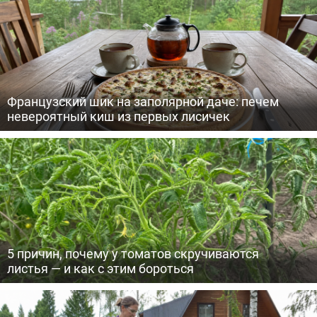
Французский шик на заполярной даче: печем
невероятный киш из первых лисичек
5 причин, почему у томатов скручиваются
листья — и как с этим бороться