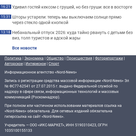
Удивил гостей кексом с грушей, но без груши: все в восторге
16:21
Шторы устарели: теперь мы выключаем солнце прямо
15:31
через стекло одной кнопкой
Небанальный отпуск 2026: куда тайно рвануть с детьми без
13:18
виз, толп туристов и адской жары
Все новости
Политика
|
Экономика
|
Общество
|
Происшествия
|
Фоторепортажи
|
Авторское
|
Интересное
|
Спорт
Информационное агентство «Nord-News»
Запись о регистрации средства массовой информации «Nord-News» Эл
№ ФС77-62541 от 27.07.2015 г. выдано Федеральной службой по
надзору в сфере связи, информационных технологий и массовых
коммуникаций (Роскомнадзор).
При полном или частичном использовании материалов ссылка на
«Nord-News» обязательна. Для сетевых изданий обязательна
гиперссылка на сайт «Nord-News».
Учредитель — ООО «ИКС-МАРКЕТ», ИНН 5190310423, ОГРН
1035100155133