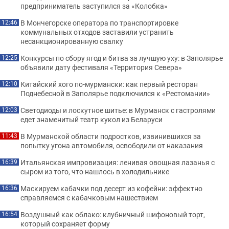
предприниматель заступился за «Колобка»
В Мончегорске оператора по транспортировке
12:46
коммунальных отходов заставили устранить
несанкционированную свалку
Конкурсы по сбору ягод и битва за лучшую уху: в Заполярье
12:25
объявили дату фестиваля «Территория Севера»
Китайский хого по-мурмански: как первый ресторан
12:10
Поднебесной в Заполярье подключился к «Рестомании»
Светодиоды и лоскутное шитье: в Мурманск с гастролями
12:03
едет знаменитый театр кукол из Беларуси
В Мурманской области подростков, извинившихся за
11:43
попытку угона автомобиля, освободили от наказания
Итальянская импровизация: ленивая овощная лазанья с
16:39
сыром из того, что нашлось в холодильнике
Маскируем кабачки под десерт из кофейни: эффектно
16:36
справляемся с кабачковым нашествием
Воздушный как облако: клубничный шифоновый торт,
16:54
который сохраняет форму