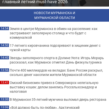
главный летний must-have 2026
НОВОСТИ МУРМАНСКА И
МУРМАНСКОЙ ОБЛАСТИ
Земля в центре Мурманска в обмен на расселение: как
14:54
застраивают заполярную столицу и что будет с
коммуналкой
17-летнего кировчанина подозревают в хищении денег с
14:50
чужой карты
Звезды заполярного спорта в Долине Уюта: Игорь Морарь
14:40
рассказал, как Мурманск отметил День физкультурника
Почти 400 миллиардов на вкладах: Банк России раскрыл,
13:56
сколько денег накопили жители Мурманской области
Омский бизнесмен привез в Североморск нелегальную
13:41
выставку кошек: делом занялись Россельхознадзор и
налоговая
В Мурманске 35-летний мужчина выломал дверь ресторана
13:30
«Всё должно быть по-любви». Арктический
13:06