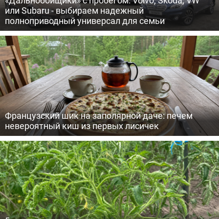
«Дальнобойщики» с пробегом: Volvo, Skoda, VW
или Subaru - выбираем надежный
полноприводный универсал для семьи
Французский шик на заполярной даче: печем
невероятный киш из первых лисичек