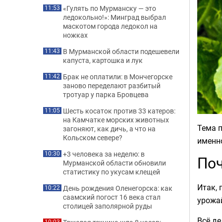
«Гулять по Мурманску — это
11:53
ледокольно!»: Минград выбрал
маскотом города ледокол на
ножках
В Мурманской области подешевели
11:43
капуста, картошка и лук
Брак не оплатили: в Мончегорске
11:42
заново переделают разбитый
тротуар у парка Бровцева
Шесть косаток против 33 катеров:
11:05
на Камчатке морских животных
Тема п
загоняют, как дичь, а что на
Кольском севере?
именно
+3 человека за неделю: в
10:30
Поч
Мурманской области обновили
статистику по укусам клещей
Итак,
День рождения Оленегорска: как
10:22
саамский погост 16 века стал
урожай
столицей заполярной руды
Всё де
10:03