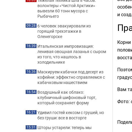
Тяжелая техника шла 8 часов:
волонтеры «Чистой Арктики»
особен
вывезли 60 тонн мусора с
и созд
Рыбачьего
Пра
6 человек эвакуировали из
09:28
горящей трехэтажки в
Оленегорске
Корни 
Итальянская импровизация:
16:39
полови
ленивая овощная лазанья с сыром
из того, что нашлось в
восста
холодильнике
Поэтом
Маскируем кабачки под десерт из
16:36
градус
кофейни: эффектно справляемся с
кабачковым нашествием
Вам т
Воздушный как облако:
16:54
клубничный шифоновый торт,
Фото: 
который сохраняет форму
Удивил гостей кексом с грушей, но
16:21
без груши: все в восторге
Подели
Шторы устарели: теперь мы
15:31