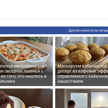
Другие новости за сегод
янская импровизация:
Маскируем кабачки под
ая овощная лазанья с
десерт из кофейни: эфф
из того, что нашлось в
справляемся с кабачко
ильнике
нашествием