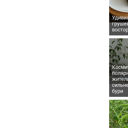
Удивил
грушей
восто
Косми
поляр
жител
сильн
бури