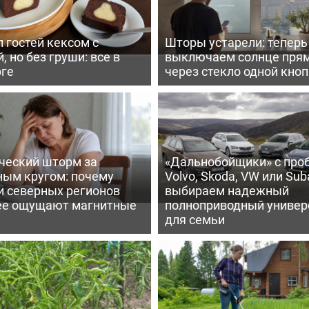
 гостей кексом с
Шторы устарели: тепер
, но без груши: все в
выключаем солнце пря
рге
через стекло одной кно
ческий шторм за
«Дальнобойщики» с про
ным кругом: почему
Volvo, Skoda, VW или Suba
и северных регионов
выбираем надежный
ее ощущают магнитные
полноприводный универ
для семьи