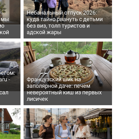
Небанальный отпуск 2026:
ь мы
куда тайно рвануть с детьми
мо
без виз, толп туристов и
пкой
адской жары
бегом:
ru -
Французский шик на
заполярной даче: печем
сал
невероятный киш из первых
лисичек