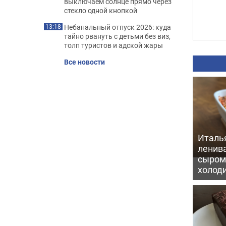
выключаем солнце прямо через
стекло одной кнопкой
Небанальный отпуск 2026: куда
13:18
тайно рвануть с детьми без виз,
толп туристов и адской жары
Все новости
Италь
ленив
сыром 
холод