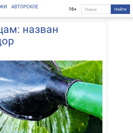
АЖИ
АВТОРСКОЕ
16+
Найти
цам: назван
дор