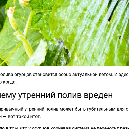
олива огурцов становится особо актуальной летом. И здесь
 когда.
ему утренний полив вреден
 привычный утренний полив может быть губительным для о
 — вот такой итог.
ло в том, что у огурцов корневая система не переносит ре