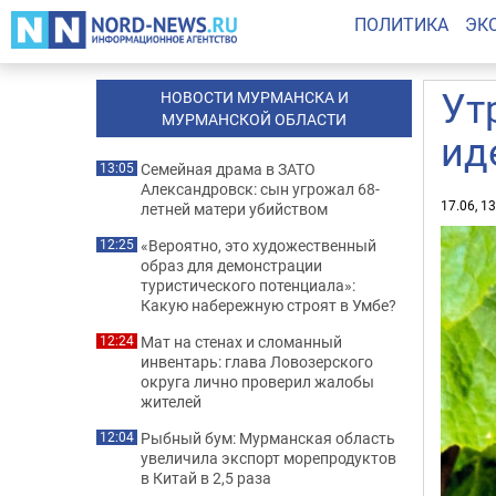
ПОЛИТИКА
ЭК
Ут
НОВОСТИ МУРМАНСКА И
МУРМАНСКОЙ ОБЛАСТИ
ид
Семейная драма в ЗАТО
13:05
Александровск: сын угрожал 68-
17.06, 1
летней матери убийством
«Вероятно, это художественный
12:25
образ для демонстрации
туристического потенциала»:
Какую набережную строят в Умбе?
Мат на стенах и сломанный
12:24
инвентарь: глава Ловозерского
округа лично проверил жалобы
жителей
Рыбный бум: Мурманская область
12:04
увеличила экспорт морепродуктов
в Китай в 2,5 раза