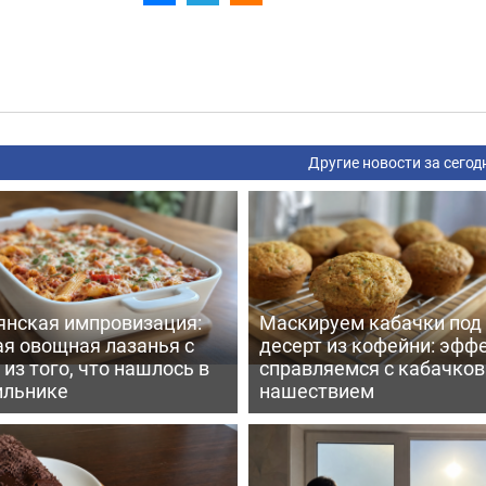
Другие новости за сегод
янская импровизация:
Маскируем кабачки под
ая овощная лазанья с
десерт из кофейни: эфф
из того, что нашлось в
справляемся с кабачко
ильнике
нашествием