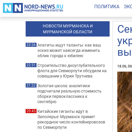
ПОЛИТИКА
ЭК
Се
НОВОСТИ МУРМАНСКА И
МУРМАНСКОЙ ОБЛАСТИ
ук
Апатиты ищут таланты: как ваш
23:26
вы
эскиз может навсегда изменить
облик города к юбилею
Строительство дноуглубительного
22:31
18.06, 0
флота для Севморпути обсудили на
совещании у Юрия Трутнева
Золотая школа: аналитики
21:22
подсчитали реальную стоимость
сборки первоклассника к
сентябрю
Китайские гиганты идут в
20:45
Заполярье: Мурманск примет
рекордное число контейнеровозов
по Севморпути