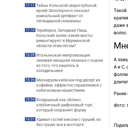
Тайны Кольской сверхглубокой:
17:17
Такой
музей Заполярного показал
уникальный артефакт от
крапив
легендарной скважины
даже 
Териберка, Западная Лица,
17:10
волос.
Кольский залив: какие мосты
ремонтируют в Мурманской
Мне
области этим летом?
Итальянская импровизация:
16:39
А зав
ленивая овощная лазанья с сыром
из того, что нашлось в
A и C,
холодильнике
фоллик
Маскируем кабачки под десерт из
16:36
длите
кофейни: эффектно справляемся с
кабачковым нашествием
Ранее
Воздушный как облако:
16:54
Фото: 
клубничный шифоновый торт,
который сохраняет форму
Удивил гостей кексом с грушей, но
16:21
без груши: все в восторге
Подели