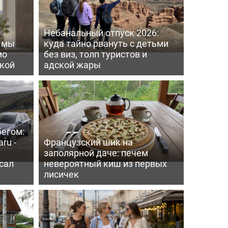
Небанальный отпуск 2026:
ь мы
куда тайно рвануть с детьми
мо
без виз, толп туристов и
пкой
адской жары
бегом:
ru -
Французский шик на
заполярной даче: печем
сал
невероятный киш из первых
лисичек