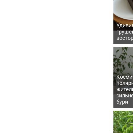
Удивил
грушей
восто
Косми
поляр
жител
сильн
бури