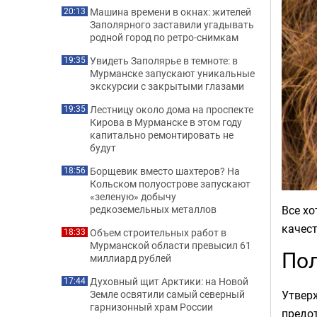
Машина времени в окнах: жителей
20:13
Заполярного заставили угадывать
родной город по ретро-снимкам
Увидеть Заполярье в темноте: в
19:35
Мурманске запускают уникальные
экскурсии с закрытыми глазами
Лестницу около дома на проспекте
19:35
Кирова в Мурманске в этом году
капитально ремонтировать не
будут
Борщевик вместо шахтеров? На
18:56
Кольском полуострове запускают
«зеленую» добычу
Все хо
редкоземельных металлов
качест
Объем строительных работ в
18:33
Мурманской области превысил 61
Пол
миллиард рублей
Духовный щит Арктики: на Новой
17:44
Утвер
Земле освятили самый северный
гарнизонный храм России
предот