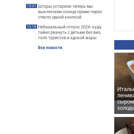
Шторы устарели: теперь мы
15:31
выключаем солнце прямо через
стекло одной кнопкой
Небанальный отпуск 2026: куда
13:18
тайно рвануть с детьми без виз,
толп туристов и адской жары
Все новости
Италь
ленив
сыром 
холод