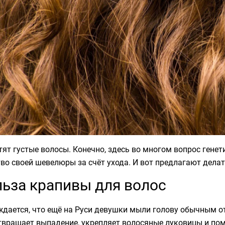
тят густые волосы. Конечно, здесь во многом вопрос гене
во своей шевелюры за счёт ухода. И вот предлагают делат
ьза крапивы для волос
ждается, что ещё на Руси девушки мыли голову обычным о
вращает выпадение, укрепляет волосяные луковицы и пом