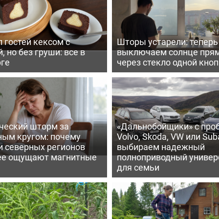
 гостей кексом с
Шторы устарели: тепер
, но без груши: все в
выключаем солнце пря
рге
через стекло одной кно
ческий шторм за
«Дальнобойщики» с про
ным кругом: почему
Volvo, Skoda, VW или Suba
и северных регионов
выбираем надежный
ее ощущают магнитные
полноприводный универ
для семьи