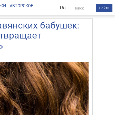
АЖИ
АВТОРСКОЕ
16+
Найти
авянских бабушек:
отвращает
ь