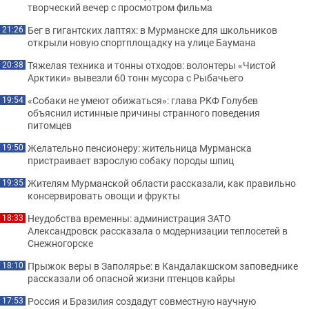
творческий вечер с просмотром фильма
Бег в гигантских лаптях: в Мурманске для школьников
21:26
открыли новую спортплощадку на улице Баумана
Тяжелая техника и тонны отходов: волонтеры «Чистой
20:38
Арктики» вывезли 60 тонн мусора с Рыбачьего
«Собаки не умеют обижаться»: глава РКФ Голубев
19:54
объяснил истинные причины странного поведения
питомцев
Желательно пенсионеру: жительница Мурманска
19:50
пристраивает взрослую собаку породы шпиц
Жителям Мурманской области рассказали, как правильно
19:35
консервировать овощи и фрукты
Неудобства временны: администрация ЗАТО
18:33
Александровск рассказала о модернизации теплосетей в
Снежногорске
Прыжок веры в Заполярье: в Кандалакшском заповеднике
18:10
рассказали об опасной жизни птенцов кайры
Россия и Бразилия создадут совместную научную
17:53