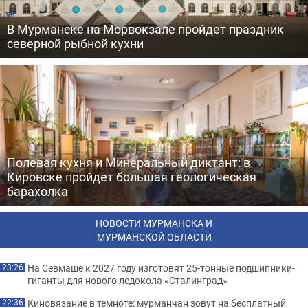
В Мурманске на Морвокзале пройдет праздник
северной рыбной кухни
Полевая кухня и Минеральный диктант: в
Кировске пройдет большая геологическая
барахолка
НОВОСТИ МУРМАНСКА И
МУРМАНСКОЙ ОБЛАСТИ
На Севмаше к 2027 году изготовят 25-тонные подшипники-
23:26
гиганты для нового ледокола «Сталинград»
Киновязание в темноте: мурманчан зовут на бесплатный
22:36