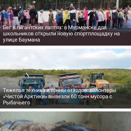
Бег в гигантских лаптях: в Мурманске для
школьников открыли новую спортплощадку на
улице Баумана
Тяжелая техника и тонны отходов: волонтеры
«Чистой Арктики» вывезли 60 тонн мусора с
Рыбачьего