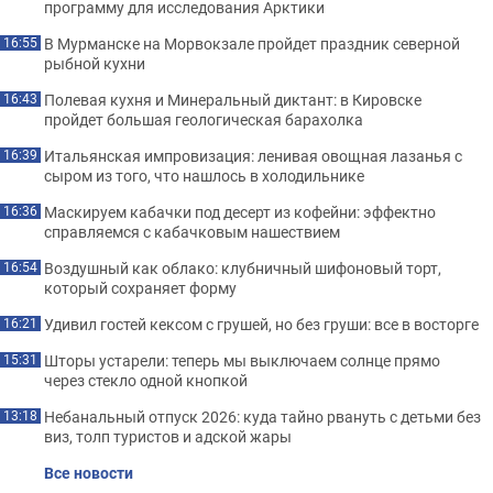
программу для исследования Арктики
В Мурманске на Морвокзале пройдет праздник северной
16:55
рыбной кухни
Полевая кухня и Минеральный диктант: в Кировске
16:43
пройдет большая геологическая барахолка
Итальянская импровизация: ленивая овощная лазанья с
16:39
сыром из того, что нашлось в холодильнике
Маскируем кабачки под десерт из кофейни: эффектно
16:36
справляемся с кабачковым нашествием
Воздушный как облако: клубничный шифоновый торт,
16:54
который сохраняет форму
Удивил гостей кексом с грушей, но без груши: все в восторге
16:21
Шторы устарели: теперь мы выключаем солнце прямо
15:31
через стекло одной кнопкой
Небанальный отпуск 2026: куда тайно рвануть с детьми без
13:18
виз, толп туристов и адской жары
Все новости