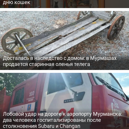
дню кошек
Досталась в наследство с домом: в Мурмашах
продается старинная оленья телега
Лобовой удар на дороге к аэропорту Мурманска:
два человека госпитализированы после
столкновения Subaru и Changan