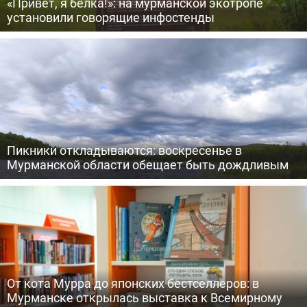
«Привет, я белка!»: на мурманской экотропе
установили говорящие инфостенды
Пикники откладываются: воскресенье в
Мурманской области обещает быть дождливым
От кота Мурра до японских бестселлеров: в
Мурманске открылась выставка к Всемирному