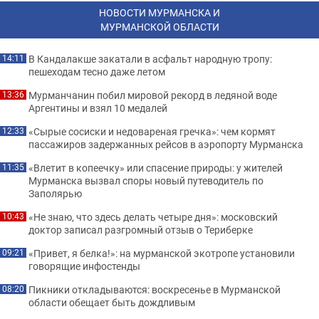
НОВОСТИ МУРМАНСКА И
МУРМАНСКОЙ ОБЛАСТИ
В Кандалакше закатали в асфальт народную тропу:
14:11
пешеходам тесно даже летом
Мурманчанин побил мировой рекорд в ледяной воде
13:36
Аргентины и взял 10 медалей
«Сырые сосиски и недовареная гречка»: чем кормят
12:33
пассажиров задержанных рейсов в аэропорту Мурманска
«Влетит в копеечку» или спасение природы: у жителей
11:35
Мурманска вызвал споры новый путеводитель по
Заполярью
«Не знаю, что здесь делать четыре дня»: московский
10:43
доктор записал разгромный отзыв о Териберке
«Привет, я белка!»: на мурманской экотропе установили
09:21
говорящие инфостенды
Пикники откладываются: воскресенье в Мурманской
08:20
области обещает быть дождливым