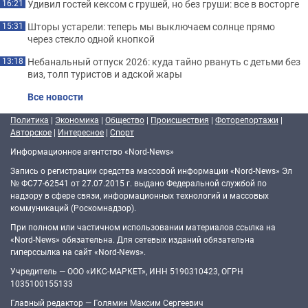
Удивил гостей кексом с грушей, но без груши: все в восторге
16:21
Шторы устарели: теперь мы выключаем солнце прямо
15:31
через стекло одной кнопкой
Небанальный отпуск 2026: куда тайно рвануть с детьми без
13:18
виз, толп туристов и адской жары
Все новости
Политика
|
Экономика
|
Общество
|
Происшествия
|
Фоторепортажи
|
Авторское
|
Интересное
|
Спорт
Информационное агентство «Nord-News»
Запись о регистрации средства массовой информации «Nord-News» Эл
№ ФС77-62541 от 27.07.2015 г. выдано Федеральной службой по
надзору в сфере связи, информационных технологий и массовых
коммуникаций (Роскомнадзор).
При полном или частичном использовании материалов ссылка на
«Nord-News» обязательна. Для сетевых изданий обязательна
гиперссылка на сайт «Nord-News».
Учредитель — ООО «ИКС-МАРКЕТ», ИНН 5190310423, ОГРН
1035100155133
Главный редактор — Голямин Максим Сергеевич