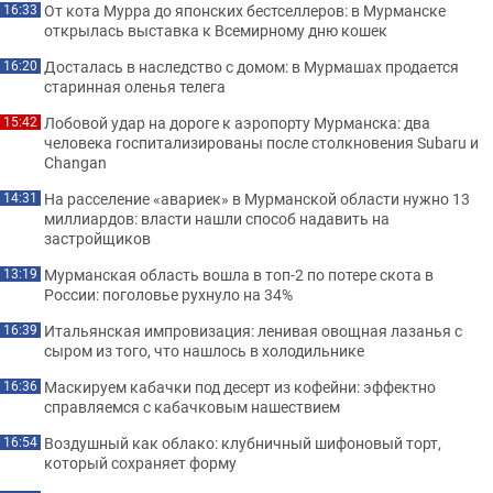
От кота Мурра до японских бестселлеров: в Мурманске
16:33
открылась выставка к Всемирному дню кошек
Досталась в наследство с домом: в Мурмашах продается
16:20
старинная оленья телега
Лобовой удар на дороге к аэропорту Мурманска: два
15:42
человека госпитализированы после столкновения Subaru и
Changan
На расселение «авариек» в Мурманской области нужно 13
14:31
миллиардов: власти нашли способ надавить на
застройщиков
Мурманская область вошла в топ-2 по потере скота в
13:19
России: поголовье рухнуло на 34%
Итальянская импровизация: ленивая овощная лазанья с
16:39
сыром из того, что нашлось в холодильнике
Маскируем кабачки под десерт из кофейни: эффектно
16:36
справляемся с кабачковым нашествием
Воздушный как облако: клубничный шифоновый торт,
16:54
который сохраняет форму