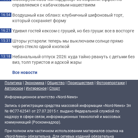
справляемся с кабачковым нашествием
Воздушный как облако: клубничный шифоновый торт,
16:54
который сохраняет форму
Удивил гостей кексом с грушей, но без груши: все в восторге
16:21
Шторы устарели: теперь мы выключаем солнце прямо
15:31
через стекло одной кнопкой
Небанальный отпуск 2026: куда тайно рвануть с детьми без
13:18
виз, толп туристов и адской жары
Все новости
Политика
|
Экономика
|
Общество
|
Происшествия
|
Фоторепортажи
|
Авторское
|
Интересное
|
Спорт
Информационное агентство «Nord-News»
Запись о регистрации средства массовой информации «Nord-News» Эл
№ ФС77-62541 от 27.07.2015 г. выдано Федеральной службой по
надзору в сфере связи, информационных технологий и массовых
коммуникаций (Роскомнадзор).
При полном или частичном использовании материалов ссылка на
«Nord-News» обязательна. Для сетевых изданий обязательна