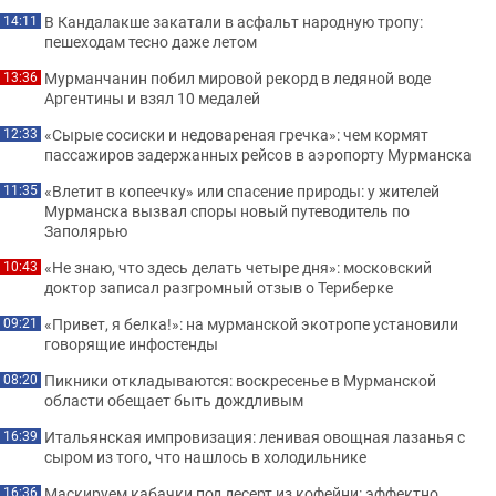
В Кандалакше закатали в асфальт народную тропу:
14:11
пешеходам тесно даже летом
Мурманчанин побил мировой рекорд в ледяной воде
13:36
Аргентины и взял 10 медалей
«Сырые сосиски и недовареная гречка»: чем кормят
12:33
пассажиров задержанных рейсов в аэропорту Мурманска
«Влетит в копеечку» или спасение природы: у жителей
11:35
Мурманска вызвал споры новый путеводитель по
Заполярью
«Не знаю, что здесь делать четыре дня»: московский
10:43
доктор записал разгромный отзыв о Териберке
«Привет, я белка!»: на мурманской экотропе установили
09:21
говорящие инфостенды
Пикники откладываются: воскресенье в Мурманской
08:20
области обещает быть дождливым
Итальянская импровизация: ленивая овощная лазанья с
16:39
сыром из того, что нашлось в холодильнике
Маскируем кабачки под десерт из кофейни: эффектно
16:36