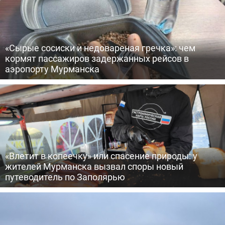
«Сырые сосиски и недовареная гречка»: чем
кормят пассажиров задержанных рейсов в
аэропорту Мурманска
«Влетит в копеечку» или спасение природы: у
жителей Мурманска вызвал споры новый
путеводитель по Заполярью