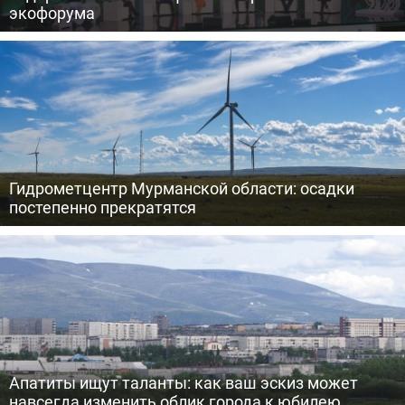
экофорума
Гидрометцентр Мурманской области: осадки
постепенно прекратятся
Апатиты ищут таланты: как ваш эскиз может
навсегда изменить облик города к юбилею