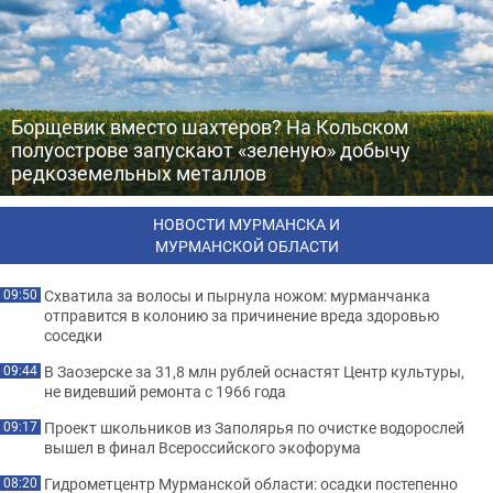
Борщевик вместо шахтеров? На Кольском
полуострове запускают «зеленую» добычу
редкоземельных металлов
НОВОСТИ МУРМАНСКА И
МУРМАНСКОЙ ОБЛАСТИ
Схватила за волосы и пырнула ножом: мурманчанка
09:50
отправится в колонию за причинение вреда здоровью
соседки
В Заозерске за 31,8 млн рублей оснастят Центр культуры,
09:44
не видевший ремонта с 1966 года
Проект школьников из Заполярья по очистке водорослей
09:17
вышел в финал Всероссийского экофорума
Гидрометцентр Мурманской области: осадки постепенно
08:20