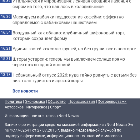
Итальянская импровизация: ленивая овощная лазанья с
16:39
сыром из того, что нашлось в холодильнике
Маскируем кабачки под десерт из кофейни: эффектно
16:36
справляемся с кабачковым нашествием
Воздушный как облако: клубничный шифоновый торт,
16:54
который сохраняет форму
Удивил гостей кексом с грушей, но без груши: все в восторге
16:21
Шторы устарели: теперь мы выключаем солнце прямо
15:31
через стекло одной кнопкой
Небанальный отпуск 2026: куда тайно рвануть с детьми без
13:18
виз, толп туристов и адской жары
Все новости
Политика
|
Экономика
|
Общество
|
Происшествия
|
Фоторепортажи
|
Авторское
|
Интересное
|
Спорт
Информационное агентство «Nord-News»
Запись о регистрации средства массовой информации «Nord-News» Эл
№ ФС77-62541 от 27.07.2015 г. выдано Федеральной службой по
надзору в сфере связи, информационных технологий и массовых