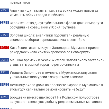
прекратятся
Апатиты ищут таланты: как ваш эскиз может навсегда
23:26
изменить облик города к юбилею
Строительство дноуглубительного флота для Севморпути
22:31
обсудили на совещании у Юрия Трутнева
Золотая школа: аналитики подсчитали реальную
21:22
стоимость сборки первоклассника к сентябрю
Китайские гиганты идут в Заполярье: Мурманск примет
20:45
рекордное число контейнеровозов по Севморпути
Машина времени в окнах: жителей Заполярного заставили
20:13
угадывать родной город по ретро-снимкам
Увидеть Заполярье в темноте: в Мурманске запускают
19:35
уникальные экскурсии с закрытыми глазами
Лестницу около дома на проспекте Кирова в Мурманске в
19:35
этом году капитально ремонтировать не будут
Борщевик вместо шахтеров? На Кольском полуострове
18:56
запускают «зеленую» добычу редкоземельных металлов