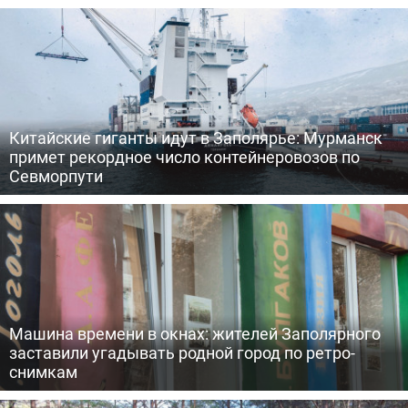
Китайские гиганты идут в Заполярье: Мурманск
примет рекордное число контейнеровозов по
Севморпути
Машина времени в окнах: жителей Заполярного
заставили угадывать родной город по ретро-
снимкам