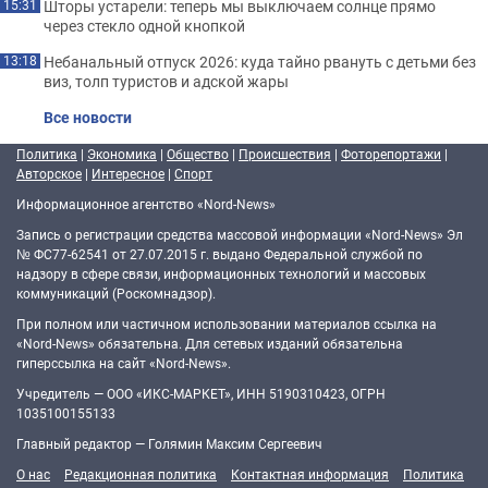
Шторы устарели: теперь мы выключаем солнце прямо
15:31
через стекло одной кнопкой
Небанальный отпуск 2026: куда тайно рвануть с детьми без
13:18
виз, толп туристов и адской жары
Все новости
Политика
|
Экономика
|
Общество
|
Происшествия
|
Фоторепортажи
|
Авторское
|
Интересное
|
Спорт
Информационное агентство «Nord-News»
Запись о регистрации средства массовой информации «Nord-News» Эл
№ ФС77-62541 от 27.07.2015 г. выдано Федеральной службой по
надзору в сфере связи, информационных технологий и массовых
коммуникаций (Роскомнадзор).
При полном или частичном использовании материалов ссылка на
«Nord-News» обязательна. Для сетевых изданий обязательна
гиперссылка на сайт «Nord-News».
Учредитель — ООО «ИКС-МАРКЕТ», ИНН 5190310423, ОГРН
1035100155133
Главный редактор — Голямин Максим Сергеевич
О нас
Редакционная политика
Контактная информация
Политика