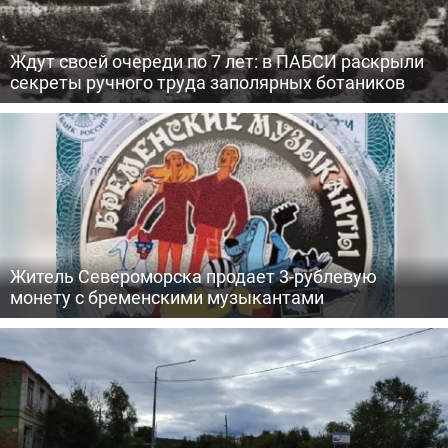
Ждут своей очереди по 7 лет: в ПАБСИ раскрыли
секреты ручного труда заполярных ботаников
Житель Североморска продает 3-рублевую
монету с бременскими музыкантами