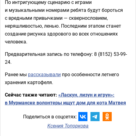
По интригующему сценарию с играми
и музыкальными номерами ребята будут бороться
с вредными привычками — сквернословием,
неряшливостью, ленью. Последним этапом станет
создание рисунка здорового во всех отношениях
человека.
Предварительная запись по телефону: 8 (8152) 53-99-
24.
Ранее мы
рассказывали
про особенности летнего
хранения картофеля.
Сейчас также читают:
«Ласкун, лизун и игрун»:
в Мурманске волонтеры ищут дом для кота Матвея
Поделиться в соцсетях:
Ксения Топоркова