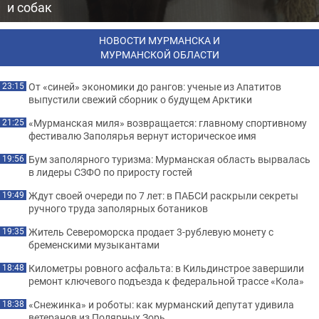
и собак
НОВОСТИ МУРМАНСКА И
МУРМАНСКОЙ ОБЛАСТИ
От «синей» экономики до рангов: ученые из Апатитов
23:15
выпустили свежий сборник о будущем Арктики
«Мурманская миля» возвращается: главному спортивному
21:25
фестивалю Заполярья вернут историческое имя
Бум заполярного туризма: Мурманская область вырвалась
19:56
в лидеры СЗФО по приросту гостей
Ждут своей очереди по 7 лет: в ПАБСИ раскрыли секреты
19:49
ручного труда заполярных ботаников
Житель Североморска продает 3-рублевую монету с
19:35
бременскими музыкантами
Километры ровного асфальта: в Кильдинстрое завершили
18:48
ремонт ключевого подъезда к федеральной трассе «Кола»
«Снежинка» и роботы: как мурманский депутат удивила
18:38
ветеранов из Полярных Зорь