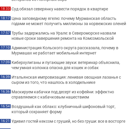
Суд обязал северянку навести порядок в квартире
18:33
Цена заповедному ягелю: почему Мурманская область
18:17
годами не может получить миллионы за норвежских оленей
Трубы задержались на Урале: в Североморске назвали
17:57
новые сроки завершения ремонта на Комсомольской
Администрация Кольского округа рассказала, почему в
17:10
Мурмашах не работает мобильный интернет
Киберхулиганы и пугающие звуки: ветеринар объяснила,
17:09
чем умная колонка опасна для кошек и собак
Итальянская импровизация: ленивая овощная лазанья с
16:39
сыром из того, что нашлось в холодильнике
Маскируем кабачки под десерт из кофейни: эффектно
16:36
справляемся с кабачковым нашествием
Воздушный как облако: клубничный шифоновый торт,
16:54
который сохраняет форму
Удивил гостей кексом с грушей, но без груши: все в восторге
16:21