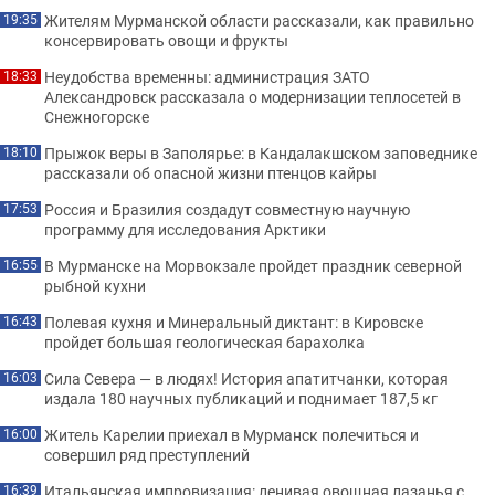
Жителям Мурманской области рассказали, как правильно
19:35
консервировать овощи и фрукты
Неудобства временны: администрация ЗАТО
18:33
Александровск рассказала о модернизации теплосетей в
Снежногорске
Прыжок веры в Заполярье: в Кандалакшском заповеднике
18:10
рассказали об опасной жизни птенцов кайры
Россия и Бразилия создадут совместную научную
17:53
программу для исследования Арктики
В Мурманске на Морвокзале пройдет праздник северной
16:55
рыбной кухни
Полевая кухня и Минеральный диктант: в Кировске
16:43
пройдет большая геологическая барахолка
Сила Севера — в людях! История апатитчанки, которая
16:03
издала 180 научных публикаций и поднимает 187,5 кг
Житель Карелии приехал в Мурманск полечиться и
16:00
совершил ряд преступлений
Итальянская импровизация: ленивая овощная лазанья с
16:39