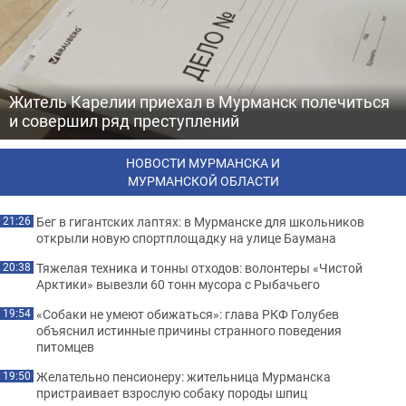
Житель Карелии приехал в Мурманск полечиться
и совершил ряд преступлений
НОВОСТИ МУРМАНСКА И
МУРМАНСКОЙ ОБЛАСТИ
Бег в гигантских лаптях: в Мурманске для школьников
21:26
открыли новую спортплощадку на улице Баумана
Тяжелая техника и тонны отходов: волонтеры «Чистой
20:38
Арктики» вывезли 60 тонн мусора с Рыбачьего
«Собаки не умеют обижаться»: глава РКФ Голубев
19:54
объяснил истинные причины странного поведения
питомцев
Желательно пенсионеру: жительница Мурманска
19:50
пристраивает взрослую собаку породы шпиц