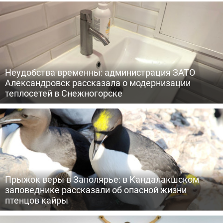
Неудобства временны: администрация ЗАТО
Александровск рассказала о модернизации
теплосетей в Снежногорске
Прыжок веры в Заполярье: в Кандалакшском
заповеднике рассказали об опасной жизни
птенцов кайры