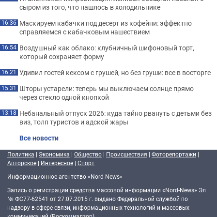
сыром из того, что нашлось в холодильнике
Маскируем кабачки под десерт из кофейни: эффектно
16:36
справляемся с кабачковым нашествием
Воздушный как облако: клубничный шифоновый торт,
16:54
который сохраняет форму
Удивил гостей кексом с грушей, но без груши: все в восторге
16:21
Шторы устарели: теперь мы выключаем солнце прямо
15:31
через стекло одной кнопкой
Небанальный отпуск 2026: куда тайно рвануть с детьми без
13:18
виз, толп туристов и адской жары
Все новости
Политика
|
Экономика
|
Общество
|
Происшествия
|
Фоторепортажи
|
Авторское
|
Интересное
|
Спорт
Информационное агентство «Nord-News»
Запись о регистрации средства массовой информации «Nord-News» Эл
№ ФС77-62541 от 27.07.2015 г. выдано Федеральной службой по
надзору в сфере связи, информационных технологий и массовых
коммуникаций (Роскомнадзор).