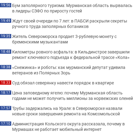
Бум заполярного туризма: Мурманская область вырвалась
19:56
в лидеры СЗФО по приросту гостей
Ждут своей очереди по 7 лет: в ПАБСИ раскрыли секреты
19:49
ручного труда заполярных ботаников
Житель Североморска продает 3-рублевую монету с
19:35
бременскими музыкантами
Километры ровного асфальта: в Кильдинстрое завершили
18:48
ремонт ключевого подъезда к федеральной трассе «Кола»
«Снежинка» и роботы: как мурманский депутат удивила
18:38
ветеранов из Полярных Зорь
Суд обязал северянку навести порядок в квартире
18:33
Цена заповедному ягелю: почему Мурманская область
18:17
годами не может получить миллионы за норвежских оленей
Трубы задержались на Урале: в Североморске назвали
17:57
новые сроки завершения ремонта на Комсомольской
Администрация Кольского округа рассказала, почему в
17:10
Мурмашах не работает мобильный интернет