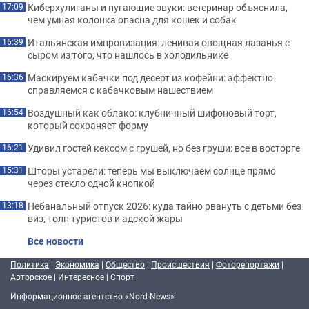
Киберхулиганы и пугающие звуки: ветеринар объяснила,
17:09
чем умная колонка опасна для кошек и собак
Итальянская импровизация: ленивая овощная лазанья с
16:39
сыром из того, что нашлось в холодильнике
Маскируем кабачки под десерт из кофейни: эффектно
16:36
справляемся с кабачковым нашествием
Воздушный как облако: клубничный шифоновый торт,
16:54
который сохраняет форму
Удивил гостей кексом с грушей, но без груши: все в восторге
16:21
Шторы устарели: теперь мы выключаем солнце прямо
15:31
через стекло одной кнопкой
Небанальный отпуск 2026: куда тайно рвануть с детьми без
13:18
виз, толп туристов и адской жары
Все новости
Политика
|
Экономика
|
Общество
|
Происшествия
|
Фоторепортажи
|
Авторское
|
Интересное
|
Спорт
Информационное агентство «Nord-News»