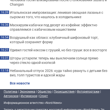
Changan
Итальянская импровизация: ленивая овощная лазанья с
16:39
сыром из того, что нашлось в холодильнике
Маскируем кабачки под десерт из кофейни: эффектно
16:36
справляемся с кабачковым нашествием
Воздушный как облако: клубничный шифоновый торт,
16:54
который сохраняет форму
Удивил гостей кексом с грушей, но без груши: все в восторге
16:21
Шторы устарели: теперь мы выключаем солнце прямо
15:31
через стекло одной кнопкой
Небанальный отпуск 2026: куда тайно рвануть с детьми без
13:18
виз, толп туристов и адской жары
Все новости
Политика
|
Экономика
|
Общество
|
Происшествия
|
Фоторепортажи
|
Авторское
|
Интересное
|
Спорт
Информационное агентство «Nord-News»
Запись о регистрации средства массовой информации «Nord-News» Эл