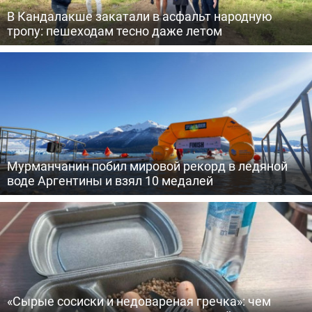
В Кандалакше закатали в асфальт народную
тропу: пешеходам тесно даже летом
Мурманчанин побил мировой рекорд в ледяной
воде Аргентины и взял 10 медалей
«Сырые сосиски и недовареная гречка»: чем