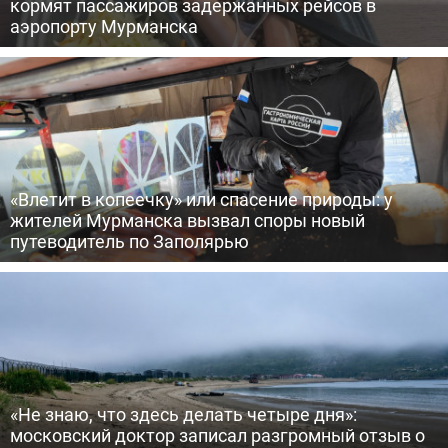
кормят пассажиров задержанных рейсов в
аэропорту Мурманска
«Влетит в копеечку» или спасение природы: у
жителей Мурманска вызвал споры новый
путеводитель по Заполярью
«Не знаю, что здесь делать четыре дня»:
московский доктор записал разгромный отзыв о