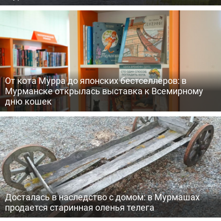
От кота Мурра до японских бестселлеров: в
Мурманске открылась выставка к Всемирному
дню кошек
Досталась в наследство с домом: в Мурмашах
продается старинная оленья телега