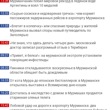
Мурманчанин побил мировой рекорд в ледяной воде
13:36
Аргентины и взял 10 медалей
«Сырые сосиски и недовареная гречка»: чем кормят
12:33
пассажиров задержанных рейсов в аэропорту Мурманска
«Влетит в копеечку» или спасение природы: у жителей
11:35
Мурманска вызвал споры новый путеводитель по
Заполярью
«Не знаю, что здесь делать четыре дня»: московский
10:43
доктор записал разгромный отзыв о Териберке
«Привет, я белка!»: на мурманской экотропе установили
09:21
говорящие инфостенды
Пикники откладываются: воскресенье в Мурманской
08:20
области обещает быть дождливым
От кота Мурра до японских бестселлеров: в Мурманске
16:33
открылась выставка к Всемирному дню кошек
Досталась в наследство с домом: в Мурмашах продается
16:20
старинная оленья телега
Лобовой удар на дороге к аэропорту Мурманска: два
15:42
человека госпитализированы после столкновения Subaru и