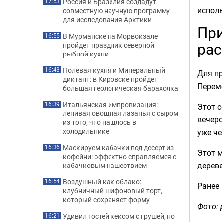
Россия и Бразилия создадут
17:53
исполь
совместную научную программу
для исследования Арктики
При
В Мурманске на Морвокзале
16:55
рас
пройдет праздник северной
рыбной кухни
Полевая кухня и Минеральный
16:43
Для пр
диктант: в Кировске пройдет
Перем
большая геологическая барахолка
Итальянская импровизация:
16:39
Этот с
ленивая овощная лазанья с сыром
вечеро
из того, что нашлось в
холодильнике
уже че
Маскируем кабачки под десерт из
16:36
Этот м
кофейни: эффектно справляемся с
дерева
кабачковым нашествием
Воздушный как облако:
16:54
Ранее
клубничный шифоновый торт,
который сохраняет форму
Фото: 
Удивил гостей кексом с грушей, но
16:21