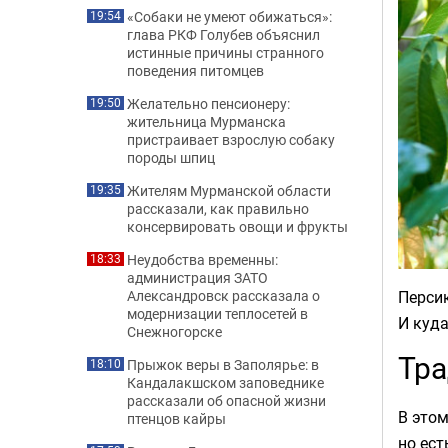
«Собаки не умеют обижаться»:
19:54
глава РКФ Голубев объяснил
истинные причины странного
поведения питомцев
Желательно пенсионеру:
19:50
жительница Мурманска
пристраивает взрослую собаку
породы шпиц
Жителям Мурманской области
19:35
рассказали, как правильно
консервировать овощи и фрукты
Неудобства временны:
18:33
администрация ЗАТО
Персик
Александровск рассказала о
модернизации теплосетей в
И куда
Снежногорске
Тра
Прыжок веры в Заполярье: в
18:10
Кандалакшском заповеднике
рассказали об опасной жизни
В этом
птенцов кайры
но ест