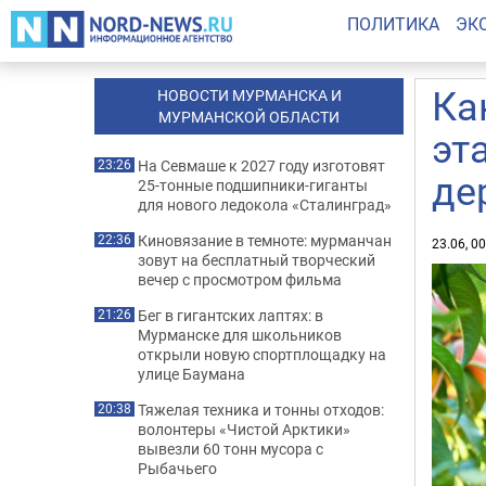
ПОЛИТИКА
ЭК
Ка
НОВОСТИ МУРМАНСКА И
МУРМАНСКОЙ ОБЛАСТИ
эт
На Севмаше к 2027 году изготовят
23:26
де
25-тонные подшипники-гиганты
для нового ледокола «Сталинград»
Киновязание в темноте: мурманчан
22:36
23.06, 0
зовут на бесплатный творческий
вечер с просмотром фильма
Бег в гигантских лаптях: в
21:26
Мурманске для школьников
открыли новую спортплощадку на
улице Баумана
Тяжелая техника и тонны отходов:
20:38
волонтеры «Чистой Арктики»
вывезли 60 тонн мусора с
Рыбачьего