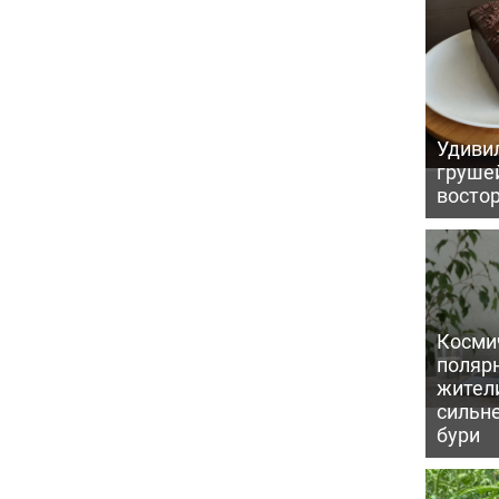
Удивил
грушей
восто
Косми
поляр
жител
сильн
бури