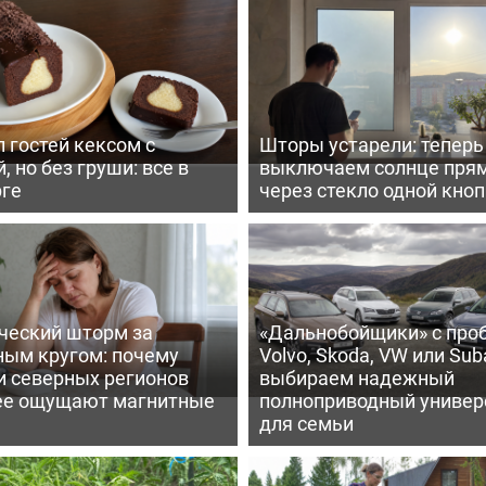
 гостей кексом с
Шторы устарели: тепер
, но без груши: все в
выключаем солнце пря
рге
через стекло одной кно
ческий шторм за
«Дальнобойщики» с про
ным кругом: почему
Volvo, Skoda, VW или Suba
и северных регионов
выбираем надежный
ее ощущают магнитные
полноприводный универ
для семьи