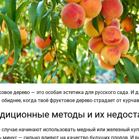
овое дерево — это особая эстетика для русского сада. И
 обиднее, когда твоё фруктовое дерево страдает от курчав
диционные методы и их недост
 случае начинают использовать медный или железный купо
ь минус — сильно влияют на качество будущих плодов. И в