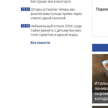
без груши: все в восторге
Подели
Шторы устарели: теперь мы
15:31
выключаем солнце прямо через
стекло одной кнопкой
Небанальный отпуск 2026: куда
13:18
тайно рвануть с детьми без виз,
толп туристов и адской жары
Все новости
Италь
ленив
сыром 
холод