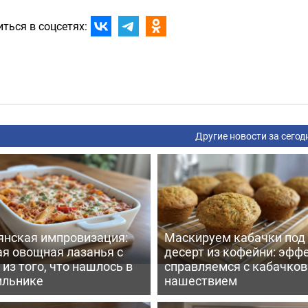
ться в соцсетях:
Другие новости за сегод
янская импровизация:
Маскируем кабачки под
ая овощная лазанья с
десерт из кофейни: эфф
из того, что нашлось в
справляемся с кабачко
ильнике
нашествием