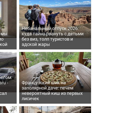
Небанальный отпуск 2026:
ь мы
куда тайно рвануть с детьми
мо
без виз, толп туристов и
пкой
адской жары
бегом:
ru -
Французский шик на
заполярной даче: печем
сал
невероятный киш из первых
лисичек