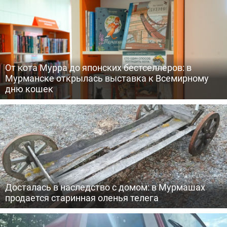
От кота Мурра до японских бестселлеров: в
Мурманске открылась выставка к Всемирному
дню кошек
Досталась в наследство с домом: в Мурмашах
продается старинная оленья телега