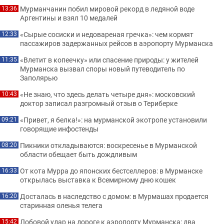
Мурманчанин побил мировой рекорд в ледяной воде
13:36
Аргентины и взял 10 медалей
«Сырые сосиски и недовареная гречка»: чем кормят
12:33
пассажиров задержанных рейсов в аэропорту Мурманска
«Влетит в копеечку» или спасение природы: у жителей
11:35
Мурманска вызвал споры новый путеводитель по
Заполярью
«Не знаю, что здесь делать четыре дня»: московский
10:43
доктор записал разгромный отзыв о Териберке
«Привет, я белка!»: на мурманской экотропе установили
09:21
говорящие инфостенды
Пикники откладываются: воскресенье в Мурманской
08:20
области обещает быть дождливым
От кота Мурра до японских бестселлеров: в Мурманске
16:33
открылась выставка к Всемирному дню кошек
Досталась в наследство с домом: в Мурмашах продается
16:20
старинная оленья телега
Лобовой удар на дороге к аэропорту Мурманска: два
15:42