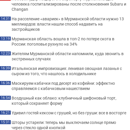
человека госпитализированы после столкновения Subaru и
Changan
На расселение «авариек» в Мурманской области нужно 13
14:31
миллиардов: власти нашли способ надавить на
застройщиков
Мурманская область вошла в топ-2 по потере скота в
13:19
России: поголовье рухнуло на 34%
Жителям Мурманской области напомнили, куда звонить в
12:23
экстренных случаях
Итальянская импровизация: ленивая овощная лазанья с
16:39
сыром из того, что нашлось в холодильнике
Маскируем кабачки под десерт из кофейни: эффектно
16:36
справляемся с кабачковым нашествием
Воздушный как облако: клубничный шифоновый торт,
16:54
который сохраняет форму
Удивил гостей кексом с грушей, но без груши: все в восторге
16:21
Шторы устарели: теперь мы выключаем солнце прямо
15:31
через стекло одной кнопкой