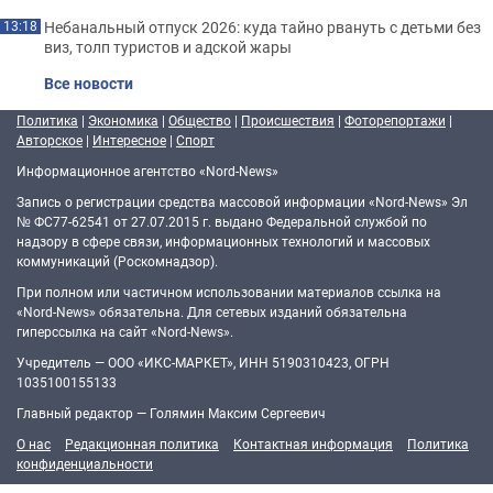
Небанальный отпуск 2026: куда тайно рвануть с детьми без
13:18
виз, толп туристов и адской жары
Все новости
Политика
|
Экономика
|
Общество
|
Происшествия
|
Фоторепортажи
|
Авторское
|
Интересное
|
Спорт
Информационное агентство «Nord-News»
Запись о регистрации средства массовой информации «Nord-News» Эл
№ ФС77-62541 от 27.07.2015 г. выдано Федеральной службой по
надзору в сфере связи, информационных технологий и массовых
коммуникаций (Роскомнадзор).
При полном или частичном использовании материалов ссылка на
«Nord-News» обязательна. Для сетевых изданий обязательна
гиперссылка на сайт «Nord-News».
Учредитель — ООО «ИКС-МАРКЕТ», ИНН 5190310423, ОГРН
1035100155133
Главный редактор — Голямин Максим Сергеевич
О нас
Редакционная политика
Контактная информация
Политика
конфиденциальности