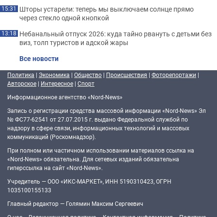
Шторы устарели: теперь мы выключаем солнце прямо
15:31
через стекло одной кнопкой
Небанальный отпуск 2026: куда тайно рвануть с детьми без
13:18
виз, толп туристов и адской жары
Все новости
Политика
|
Экономика
|
Общество
|
Происшествия
|
Фоторепортажи
|
Авторское
|
Интересное
|
Спорт
Информационное агентство «Nord-News»
Запись о регистрации средства массовой информации «Nord-News» Эл
№ ФС77-62541 от 27.07.2015 г. выдано Федеральной службой по
надзору в сфере связи, информационных технологий и массовых
коммуникаций (Роскомнадзор).
При полном или частичном использовании материалов ссылка на
«Nord-News» обязательна. Для сетевых изданий обязательна
гиперссылка на сайт «Nord-News».
Учредитель — ООО «ИКС-МАРКЕТ», ИНН 5190310423, ОГРН
1035100155133
Главный редактор — Голямин Максим Сергеевич