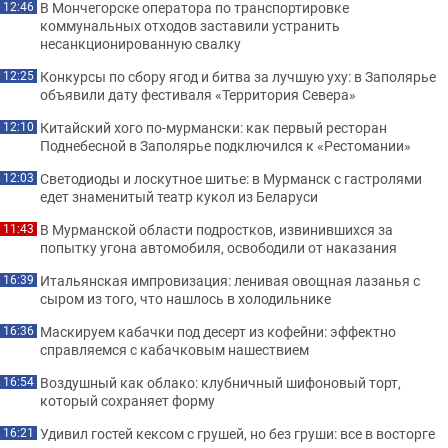
В Мончегорске оператора по транспортировке
12:46
коммунальных отходов заставили устранить
несанкционированную свалку
Конкурсы по сбору ягод и битва за лучшую уху: в Заполярье
12:25
объявили дату фестиваля «Территория Севера»
Китайский хого по-мурмански: как первый ресторан
12:10
Поднебесной в Заполярье подключился к «Рестомании»
Светодиоды и лоскутное шитье: в Мурманск с гастролями
12:03
едет знаменитый театр кукол из Беларуси
В Мурманской области подростков, извинившихся за
11:43
попытку угона автомобиля, освободили от наказания
Итальянская импровизация: ленивая овощная лазанья с
16:39
сыром из того, что нашлось в холодильнике
Маскируем кабачки под десерт из кофейни: эффектно
16:36
справляемся с кабачковым нашествием
Воздушный как облако: клубничный шифоновый торт,
16:54
который сохраняет форму
Удивил гостей кексом с грушей, но без груши: все в восторге
16:21