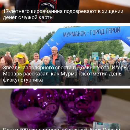
17-летнего кировчанина подозревают в хищении
денег с чужой карты
Звезды заполярного спорта в Долине Уюта: Игорь
Морарь рассказал, как Мурманск отметил День
физкультурника
Почти 400 миллиардов на вкладах: Банк России