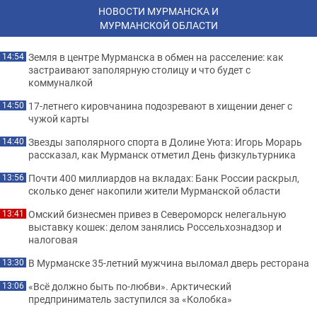
НОВОСТИ МУРМАНСКА И
МУРМАНСКОЙ ОБЛАСТИ
Земля в центре Мурманска в обмен на расселение: как
14:54
застраивают заполярную столицу и что будет с
коммуналкой
17-летнего кировчанина подозревают в хищении денег с
14:50
чужой карты
Звезды заполярного спорта в Долине Уюта: Игорь Морарь
14:40
рассказал, как Мурманск отметил День физкультурника
Почти 400 миллиардов на вкладах: Банк России раскрыл,
13:56
сколько денег накопили жители Мурманской области
Омский бизнесмен привез в Североморск нелегальную
13:41
выставку кошек: делом занялись Россельхознадзор и
налоговая
В Мурманске 35-летний мужчина выломал дверь ресторана
13:30
«Всё должно быть по-любви». Арктический
13:06
предприниматель заступился за «Колобка»