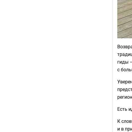
Возвра
традиц
гиды —
с боль
Уверен
предст
регион
Есть и
К слов
и в пр