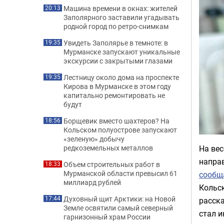
Машина времени в окнах: жителей
20:13
Заполярного заставили угадывать
родной город по ретро-снимкам
Увидеть Заполярье в темноте: в
19:35
Мурманске запускают уникальные
экскурсии с закрытыми глазами
Лестницу около дома на проспекте
19:35
Кирова в Мурманске в этом году
капитально ремонтировать не
будут
Борщевик вместо шахтеров? На
18:56
Кольском полуострове запускают
«зеленую» добычу
На вес
редкоземельных металлов
напра
Объем строительных работ в
18:33
Мурманской области превысил 61
сообщ
миллиард рублей
Кольс
Духовный щит Арктики: на Новой
17:44
расска
Земле освятили самый северный
стал и
гарнизонный храм России