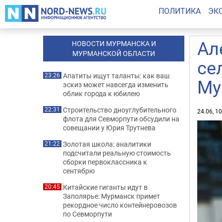
ПОЛИТИКА
ЭК
Ал
НОВОСТИ МУРМАНСКА И
МУРМАНСКОЙ ОБЛАСТИ
се
Апатиты ищут таланты: как ваш
23:26
Му
эскиз может навсегда изменить
облик города к юбилею
Строительство дноуглубительного
22:31
24.06, 1
флота для Севморпути обсудили на
совещании у Юрия Трутнева
Золотая школа: аналитики
21:22
подсчитали реальную стоимость
сборки первоклассника к
сентябрю
Китайские гиганты идут в
20:45
Заполярье: Мурманск примет
рекордное число контейнеровозов
по Севморпути