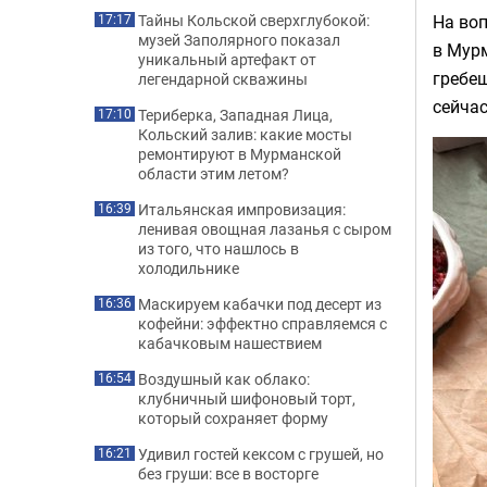
На воп
Тайны Кольской сверхглубокой:
17:17
музей Заполярного показал
в Мурм
уникальный артефакт от
гребеш
легендарной скважины
сейчас
Териберка, Западная Лица,
17:10
Кольский залив: какие мосты
ремонтируют в Мурманской
области этим летом?
Итальянская импровизация:
16:39
ленивая овощная лазанья с сыром
из того, что нашлось в
холодильнике
Маскируем кабачки под десерт из
16:36
кофейни: эффектно справляемся с
кабачковым нашествием
Воздушный как облако:
16:54
клубничный шифоновый торт,
который сохраняет форму
Удивил гостей кексом с грушей, но
16:21
без груши: все в восторге