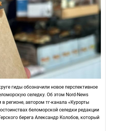
круге гиды обозначили новое перспективное
ломорскую селедку. Об этом Nord-News
 в регионе, автором тг-канала «Курорты
достоинствах беломорской селедки редакции
Терского берега Александр Колобов, который