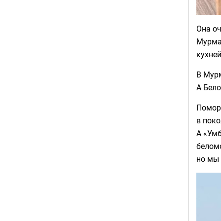
Она оч
Мурман
кухней
В Мур
А Бело
Помор
в поко
А «Умб
белом
но мы 