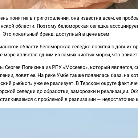
ень понятна в приготовлении, она известна всем, ее пробо
ской области. Поэтому беломорская селедка ассоциируетс
. Это локальный бренд, доступный в цене всем.
манской области беломорская селедка ловится с давних в
е море является одним из самых чистых морей, что влияет
ы Сергея Попихина из РПУ «Мосеево», который является, 
лении, ловят ее. На реке Умбе также появилась база, на к
ский рыбкоп» уже ее реализует. В Терском округе фактиче
орской селедки до обработки, заморозки и реализации. О
сталкиваемся с проблемой в реализации — недостаточно 