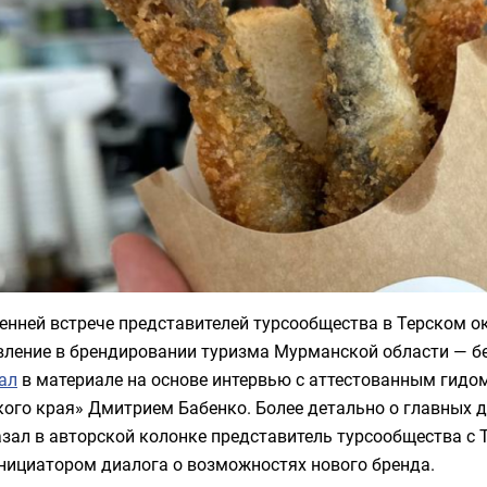
енней встрече представителей турсообщества в Терском о
вление в брендировании туризма Мурманской области — бе
ал
в материале на основе интервью с аттестованным гидом
кого края» Дмитрием Бабенко. Более детально о главных 
зал в авторской колонке представитель турсообщества с 
нициатором диалога о возможностях нового бренда.