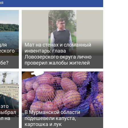
ня
для
Мат на стенах и сломанный
еского
инвентарь: глава
Ловозерского округа лично
мбе?
проверил жалобы жителей
 это
выбрал
В Мурманской области
л на
подешевели капуста,
картошка и лук