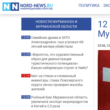
ПОЛИТИКА
ЭК
12
НОВОСТИ МУРМАНСКА И
МУРМАНСКОЙ ОБЛАСТИ
Му
Семейная драма в ЗАТО
13:05
Александровск: сын угрожал 68-
25.06, 1
летней матери убийством
«Вероятно, это художественный
12:25
образ для демонстрации
туристического потенциала»:
Какую набережную строят в Умбе?
Мат на стенах и сломанный
12:24
инвентарь: глава Ловозерского
округа лично проверил жалобы
жителей
Рыбный бум: Мурманская область
12:04
увеличила экспорт морепродуктов
в Китай в 2,5 раза