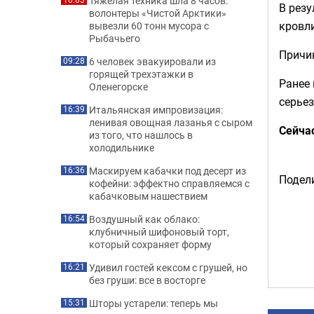
Тяжелая техника шла 8 часов:
В рез
волонтеры «Чистой Арктики»
кровли
вывезли 60 тонн мусора с
Рыбачьего
Причин
6 человек эвакуировали из
09:28
горящей трехэтажки в
Ранее
Оленегорске
серье
Итальянская импровизация:
16:39
ленивая овощная лазанья с сыром
Сейча
из того, что нашлось в
холодильнике
Маскируем кабачки под десерт из
16:36
Подели
кофейни: эффектно справляемся с
кабачковым нашествием
Воздушный как облако:
16:54
клубничный шифоновый торт,
который сохраняет форму
Удивил гостей кексом с грушей, но
16:21
без груши: все в восторге
Шторы устарели: теперь мы
15:31