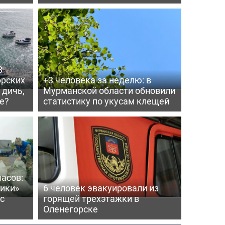
3
орских
+3 человека за неделю: в
 дичь,
Мурманской области обновили
е?
статистику по укусам клещей
часов:
ики»
6 человек эвакуировали из
с
горящей трехэтажки в
Оленегорске