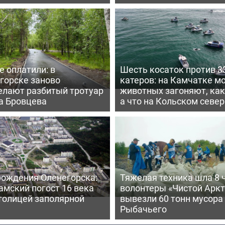
е оплатили: в
Шесть косаток против 3
горске заново
катеров: на Камчатке м
елают разбитый тротуар
животных загоняют, как
а Бровцева
а что на Кольском север
рождения Оленегорска:
Тяжелая техника шла 8 
амский погост 16 века
волонтеры «Чистой Аркт
толицей заполярной
вывезли 60 тонн мусора 
Рыбачьего