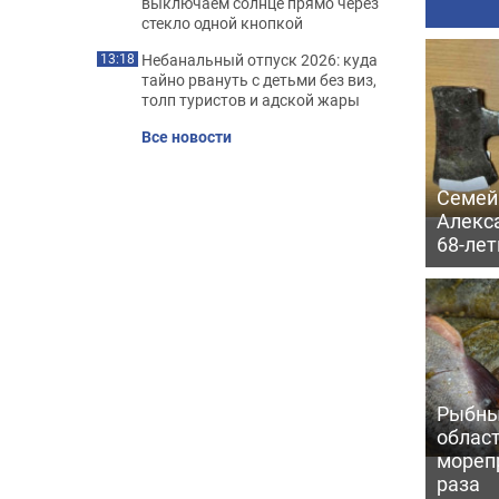
выключаем солнце прямо через
стекло одной кнопкой
Небанальный отпуск 2026: куда
13:18
тайно рвануть с детьми без виз,
толп туристов и адской жары
Все новости
Семей
Алекс
68-ле
Рыбны
област
морепр
раза