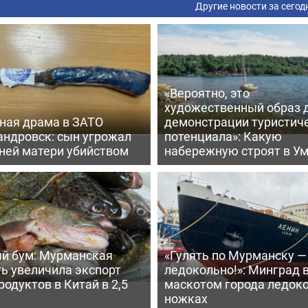
Другие новости за сегод
«Вероятно, это
художественный образ 
ная драма в ЗАТО
демонстрации туристич
андровск: сын угрожал
потенциала»: Какую
тней матери убийством
набережную строят в У
й бум: Мурманская
«Гулять по Мурманску —
ь увеличила экспорт
ледокольно!»: Минград 
одуктов в Китай в 2,5
маскотом города ледоко
ножках