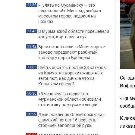
«Гулять по Мурманску — это
11:53
ледокольно!»: Минград выбрал
маскотом города ледокол на
ножках
В Мурманской области подешевели
11:43
капуста, картошка и лук
Брак не оплатили: в Мончегорске
11:42
заново переделают разбитый
тротуар у парка Бровцева
Шесть косаток против 33 катеров:
11:05
на Камчатке морских животных
Сегод
загоняют, как дичь, а что на
Кольском севере?
Информ
+3 человека за неделю: в
10:30
«На м
Мурманской области обновили
статистику по укусам клещей
сообщ
День рождения Оленегорска: как
10:22
К ликв
саамский погост 16 века стал
столицей заполярной руды
ликвид
10:03