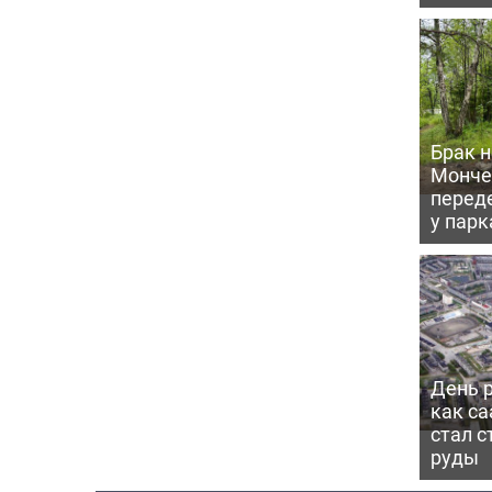
Брак н
Монче
перед
у парк
День 
как са
стал с
руды