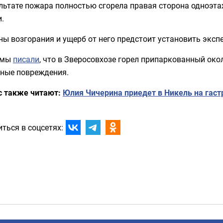
ультате пожара полностью сгорела правая сторона одноэт
.
ы возгорания и ущерб от него предстоит установить эксп
 мы
писали
, что в Зверосовхозе горел припаркованный око
зные повреждения.
с также читают:
Юлия Чичерина приедет в Никель на гаст
ться в соцсетях: