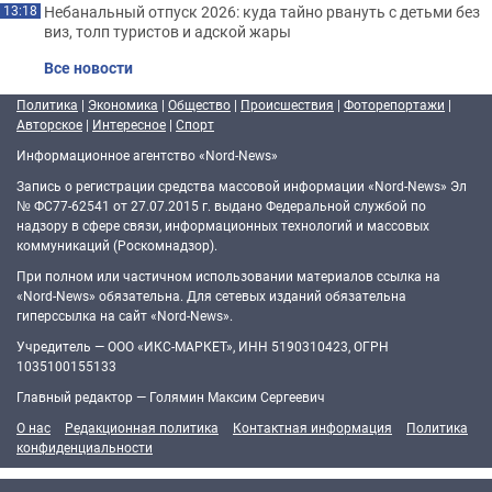
Небанальный отпуск 2026: куда тайно рвануть с детьми без
13:18
виз, толп туристов и адской жары
Все новости
Политика
|
Экономика
|
Общество
|
Происшествия
|
Фоторепортажи
|
Авторское
|
Интересное
|
Спорт
Информационное агентство «Nord-News»
Запись о регистрации средства массовой информации «Nord-News» Эл
№ ФС77-62541 от 27.07.2015 г. выдано Федеральной службой по
надзору в сфере связи, информационных технологий и массовых
коммуникаций (Роскомнадзор).
При полном или частичном использовании материалов ссылка на
«Nord-News» обязательна. Для сетевых изданий обязательна
гиперссылка на сайт «Nord-News».
Учредитель — ООО «ИКС-МАРКЕТ», ИНН 5190310423, ОГРН
1035100155133
Главный редактор — Голямин Максим Сергеевич
О нас
Редакционная политика
Контактная информация
Политика
конфиденциальности