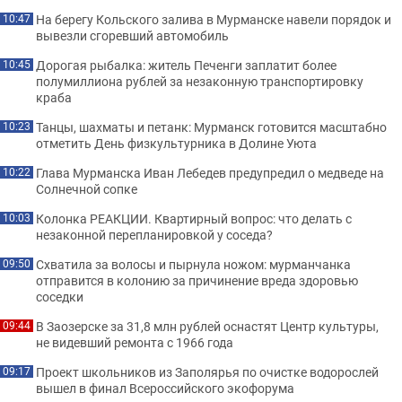
На берегу Кольского залива в Мурманске навели порядок и
10:47
вывезли сгоревший автомобиль
Дорогая рыбалка: житель Печенги заплатит более
10:45
полумиллиона рублей за незаконную транспортировку
краба
Танцы, шахматы и петанк: Мурманск готовится масштабно
10:23
отметить День физкультурника в Долине Уюта
Глава Мурманска Иван Лебедев предупредил о медведе на
10:22
Солнечной сопке
Колонка РЕАКЦИИ. Квартирный вопрос: что делать с
10:03
незаконной перепланировкой у соседа?
Схватила за волосы и пырнула ножом: мурманчанка
09:50
отправится в колонию за причинение вреда здоровью
соседки
В Заозерске за 31,8 млн рублей оснастят Центр культуры,
09:44
не видевший ремонта с 1966 года
Проект школьников из Заполярья по очистке водорослей
09:17
вышел в финал Всероссийского экофорума