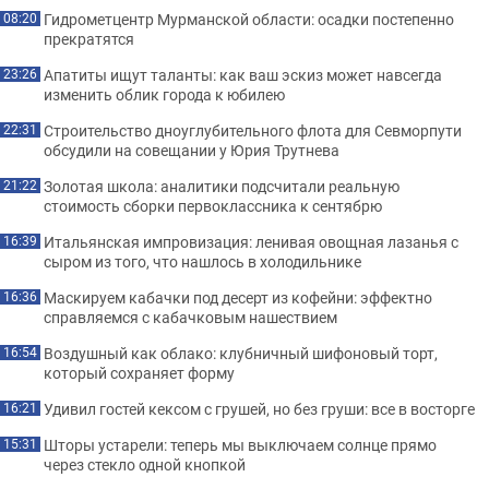
Гидрометцентр Мурманской области: осадки постепенно
08:20
прекратятся
Апатиты ищут таланты: как ваш эскиз может навсегда
23:26
изменить облик города к юбилею
Строительство дноуглубительного флота для Севморпути
22:31
обсудили на совещании у Юрия Трутнева
Золотая школа: аналитики подсчитали реальную
21:22
стоимость сборки первоклассника к сентябрю
Итальянская импровизация: ленивая овощная лазанья с
16:39
сыром из того, что нашлось в холодильнике
Маскируем кабачки под десерт из кофейни: эффектно
16:36
справляемся с кабачковым нашествием
Воздушный как облако: клубничный шифоновый торт,
16:54
который сохраняет форму
Удивил гостей кексом с грушей, но без груши: все в восторге
16:21
Шторы устарели: теперь мы выключаем солнце прямо
15:31
через стекло одной кнопкой