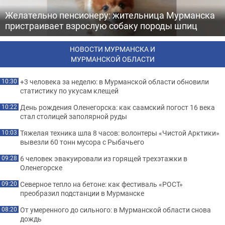
Желательно пенсионеру: жительница Мурманска
пристраивает взрослую собаку породы шпиц
НОВОСТИ МУРМАНСКА И
МУРМАНСКОЙ ОБЛАСТИ
+3 человека за неделю: в Мурманской области обновили
10:30
статистику по укусам клещей
День рождения Оленегорска: как саамский погост 16 века
10:22
стал столицей заполярной руды
Тяжелая техника шла 8 часов: волонтеры «Чистой Арктики»
10:03
вывезли 60 тонн мусора с Рыбачьего
6 человек эвакуировали из горящей трехэтажки в
09:28
Оленегорске
Северное тепло на бетоне: как фестиваль «РОСТ»
09:20
преобразил подстанции в Мурманске
От умеренного до сильного: в Мурманской области снова
08:20
дождь