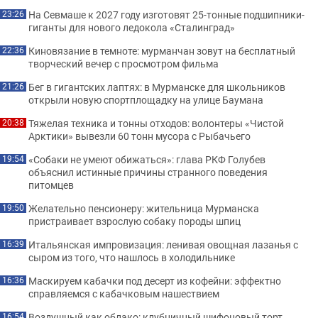
На Севмаше к 2027 году изготовят 25-тонные подшипники-
23:26
гиганты для нового ледокола «Сталинград»
Киновязание в темноте: мурманчан зовут на бесплатный
22:36
творческий вечер с просмотром фильма
Бег в гигантских лаптях: в Мурманске для школьников
21:26
открыли новую спортплощадку на улице Баумана
Тяжелая техника и тонны отходов: волонтеры «Чистой
20:38
Арктики» вывезли 60 тонн мусора с Рыбачьего
«Собаки не умеют обижаться»: глава РКФ Голубев
19:54
объяснил истинные причины странного поведения
питомцев
Желательно пенсионеру: жительница Мурманска
19:50
пристраивает взрослую собаку породы шпиц
Итальянская импровизация: ленивая овощная лазанья с
16:39
сыром из того, что нашлось в холодильнике
Маскируем кабачки под десерт из кофейни: эффектно
16:36
справляемся с кабачковым нашествием
Воздушный как облако: клубничный шифоновый торт,
16:54