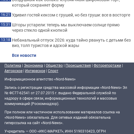
который сохраняет форму
Удивил гостей кексом с грушей, но без груши: все в восторге
16:21
Шторы устарели: теперь мы выключаем солнце прямо
15:31
через стекло одной кнопкой
Небанальный отпуск 2026: куда тайно рвануть с детьми без
13:18
виз, толп туристов и адской жары
Все новости
Политика
|
Экономика
|
Общество
|
Происшествия
|
Фоторепортажи
|
Авторское
|
Интересное
|
Спорт
Информационное агентство «Nord-News»
Запись о регистрации средства массовой информации «Nord-News» Эл
№ ФС77-62541 от 27.07.2015 г. выдано Федеральной службой по
надзору в сфере связи, информационных технологий и массовых
коммуникаций (Роскомнадзор).
При полном или частичном использовании материалов ссылка на
«Nord-News» обязательна. Для сетевых изданий обязательна
гиперссылка на сайт «Nord-News».
Учредитель — ООО «ИКС-МАРКЕТ», ИНН 5190310423, ОГРН