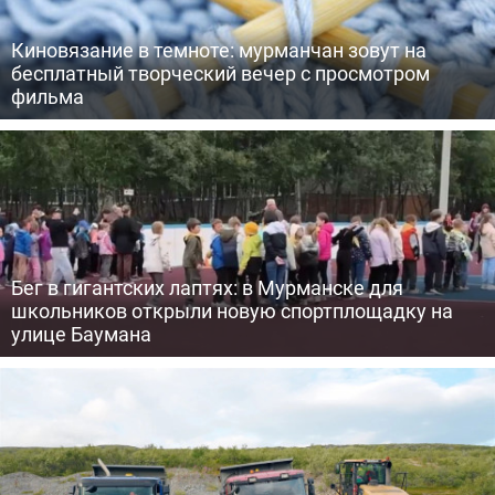
Киновязание в темноте: мурманчан зовут на
бесплатный творческий вечер с просмотром
фильма
Бег в гигантских лаптях: в Мурманске для
школьников открыли новую спортплощадку на
улице Баумана