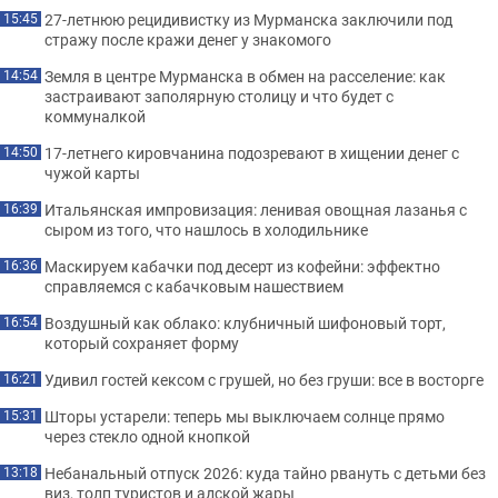
27-летнюю рецидивистку из Мурманска заключили под
15:45
стражу после кражи денег у знакомого
Земля в центре Мурманска в обмен на расселение: как
14:54
застраивают заполярную столицу и что будет с
коммуналкой
17-летнего кировчанина подозревают в хищении денег с
14:50
чужой карты
Итальянская импровизация: ленивая овощная лазанья с
16:39
сыром из того, что нашлось в холодильнике
Маскируем кабачки под десерт из кофейни: эффектно
16:36
справляемся с кабачковым нашествием
Воздушный как облако: клубничный шифоновый торт,
16:54
который сохраняет форму
Удивил гостей кексом с грушей, но без груши: все в восторге
16:21
Шторы устарели: теперь мы выключаем солнце прямо
15:31
через стекло одной кнопкой
Небанальный отпуск 2026: куда тайно рвануть с детьми без
13:18
виз, толп туристов и адской жары