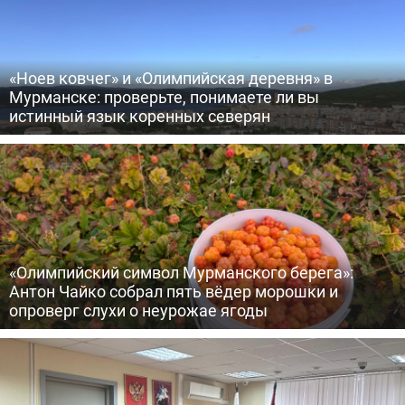
«Ноев ковчег» и «Олимпийская деревня» в
Мурманске: проверьте, понимаете ли вы
истинный язык коренных северян
«Олимпийский символ Мурманского берега»:
Антон Чайко собрал пять вёдер морошки и
опроверг слухи о неурожае ягоды