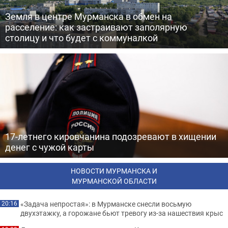
Земля в центре Мурманска в обмен на
расселение: как застраивают заполярную
столицу и что будет с коммуналкой
17-летнего кировчанина подозревают в хищении
денег с чужой карты
НОВОСТИ МУРМАНСКА И
МУРМАНСКОЙ ОБЛАСТИ
«Задача непростая»: в Мурманске снесли восьмую
20:16
двухэтажку, а горожане бьют тревогу из-за нашествия крыс