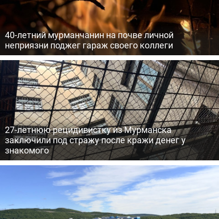
40-летний мурманчанин на почве личной
неприязни поджег гараж своего коллеги
27-летнюю рецидивистку из Мурманска
заключили под стражу после кражи денег у
знакомого