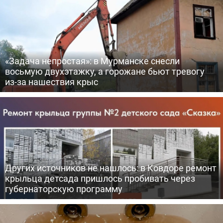
«Задача непростая»: в Мурманске снесли
восьмую двухэтажку, а горожане бьют тревогу
из-за нашествия крыс
Других источников не нашлось: в Ковдоре ремонт
крыльца детсада пришлось пробивать через
губернаторскую программу