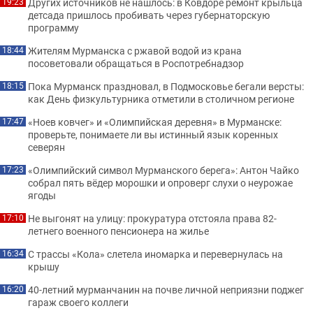
Других источников не нашлось: в Ковдоре ремонт крыльца
19:23
детсада пришлось пробивать через губернаторскую
программу
Жителям Мурманска с ржавой водой из крана
18:44
посоветовали обращаться в Роспотребнадзор
Пока Мурманск праздновал, в Подмосковье бегали версты:
18:15
как День физкультурника отметили в столичном регионе
«Ноев ковчег» и «Олимпийская деревня» в Мурманске:
17:47
проверьте, понимаете ли вы истинный язык коренных
северян
«Олимпийский символ Мурманского берега»: Антон Чайко
17:23
собрал пять вёдер морошки и опроверг слухи о неурожае
ягоды
Не выгонят на улицу: прокуратура отстояла права 82-
17:10
летнего военного пенсионера на жилье
С трассы «Кола» слетела иномарка и перевернулась на
16:34
крышу
40-летний мурманчанин на почве личной неприязни поджег
16:20
гараж своего коллеги