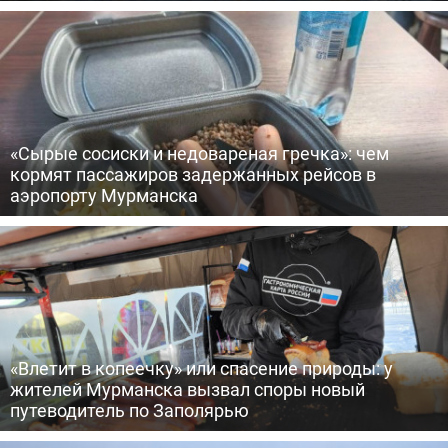
«Сырые сосиски и недовареная гречка»: чем
кормят пассажиров задержанных рейсов в
аэропорту Мурманска
«Влетит в копеечку» или спасение природы: у
жителей Мурманска вызвал споры новый
путеводитель по Заполярью