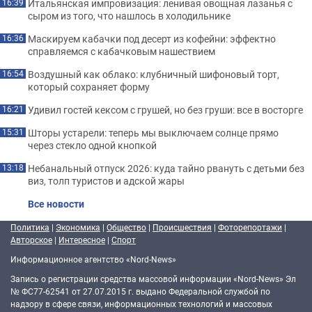
Итальянская импровизация: ленивая овощная лазанья с
16:39
сыром из того, что нашлось в холодильнике
Маскируем кабачки под десерт из кофейни: эффектно
16:36
справляемся с кабачковым нашествием
Воздушный как облако: клубничный шифоновый торт,
16:54
который сохраняет форму
Удивил гостей кексом с грушей, но без груши: все в восторге
16:21
Шторы устарели: теперь мы выключаем солнце прямо
15:31
через стекло одной кнопкой
Небанальный отпуск 2026: куда тайно рвануть с детьми без
13:18
виз, толп туристов и адской жары
Все новости
Политика
|
Экономика
|
Общество
|
Происшествия
|
Фоторепортажи
|
Авторское
|
Интересное
|
Спорт
Информационное агентство «Nord-News»
Запись о регистрации средства массовой информации «Nord-News» Эл
№ ФС77-62541 от 27.07.2015 г. выдано Федеральной службой по
надзору в сфере связи, информационных технологий и массовых