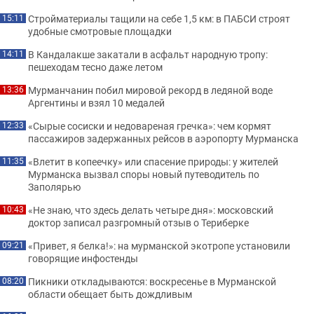
Стройматериалы тащили на себе 1,5 км: в ПАБСИ строят
15:11
удобные смотровые площадки
В Кандалакше закатали в асфальт народную тропу:
14:11
пешеходам тесно даже летом
Мурманчанин побил мировой рекорд в ледяной воде
13:36
Аргентины и взял 10 медалей
«Сырые сосиски и недовареная гречка»: чем кормят
12:33
пассажиров задержанных рейсов в аэропорту Мурманска
«Влетит в копеечку» или спасение природы: у жителей
11:35
Мурманска вызвал споры новый путеводитель по
Заполярью
«Не знаю, что здесь делать четыре дня»: московский
10:43
доктор записал разгромный отзыв о Териберке
«Привет, я белка!»: на мурманской экотропе установили
09:21
говорящие инфостенды
Пикники откладываются: воскресенье в Мурманской
08:20
области обещает быть дождливым