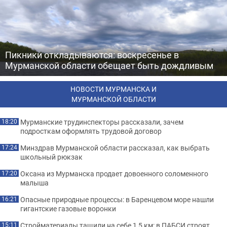
Пикники откладываются: воскресенье в
Мурманской области обещает быть дождливым
НОВОСТИ МУРМАНСКА И
МУРМАНСКОЙ ОБЛАСТИ
Мурманские трудинспекторы рассказали, зачем
18:20
подросткам оформлять трудовой договор
Минздрав Мурманской области рассказал, как выбрать
17:24
школьный рюкзак
Оксана из Мурманска продает довоенного соломенного
17:20
малыша
Опасные природные процессы: в Баренцевом море нашли
16:21
гигантские газовые воронки
Стройматериалы тащили на себе 1,5 км: в ПАБСИ строят
15:11