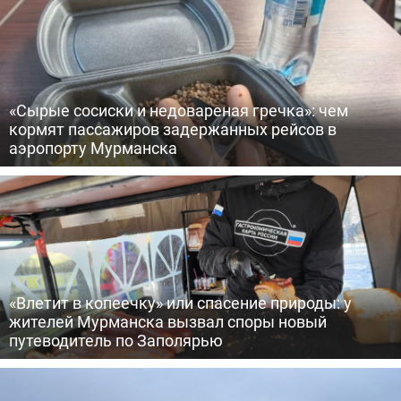
«Сырые сосиски и недовареная гречка»: чем
кормят пассажиров задержанных рейсов в
аэропорту Мурманска
«Влетит в копеечку» или спасение природы: у
жителей Мурманска вызвал споры новый
путеводитель по Заполярью