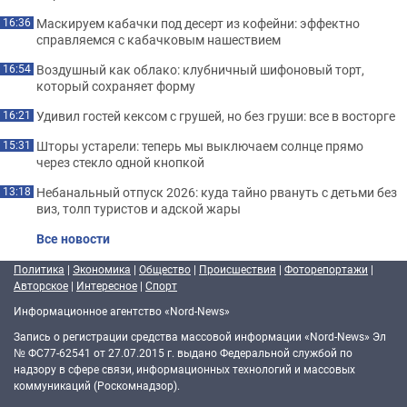
Маскируем кабачки под десерт из кофейни: эффектно
16:36
справляемся с кабачковым нашествием
Воздушный как облако: клубничный шифоновый торт,
16:54
который сохраняет форму
Удивил гостей кексом с грушей, но без груши: все в восторге
16:21
Шторы устарели: теперь мы выключаем солнце прямо
15:31
через стекло одной кнопкой
Небанальный отпуск 2026: куда тайно рвануть с детьми без
13:18
виз, толп туристов и адской жары
Все новости
Политика
|
Экономика
|
Общество
|
Происшествия
|
Фоторепортажи
|
Авторское
|
Интересное
|
Спорт
Информационное агентство «Nord-News»
Запись о регистрации средства массовой информации «Nord-News» Эл
№ ФС77-62541 от 27.07.2015 г. выдано Федеральной службой по
надзору в сфере связи, информационных технологий и массовых
коммуникаций (Роскомнадзор).