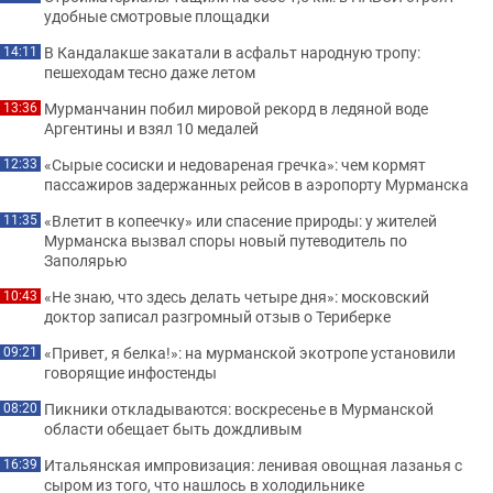
удобные смотровые площадки
В Кандалакше закатали в асфальт народную тропу:
14:11
пешеходам тесно даже летом
Мурманчанин побил мировой рекорд в ледяной воде
13:36
Аргентины и взял 10 медалей
«Сырые сосиски и недовареная гречка»: чем кормят
12:33
пассажиров задержанных рейсов в аэропорту Мурманска
«Влетит в копеечку» или спасение природы: у жителей
11:35
Мурманска вызвал споры новый путеводитель по
Заполярью
«Не знаю, что здесь делать четыре дня»: московский
10:43
доктор записал разгромный отзыв о Териберке
«Привет, я белка!»: на мурманской экотропе установили
09:21
говорящие инфостенды
Пикники откладываются: воскресенье в Мурманской
08:20
области обещает быть дождливым
Итальянская импровизация: ленивая овощная лазанья с
16:39
сыром из того, что нашлось в холодильнике