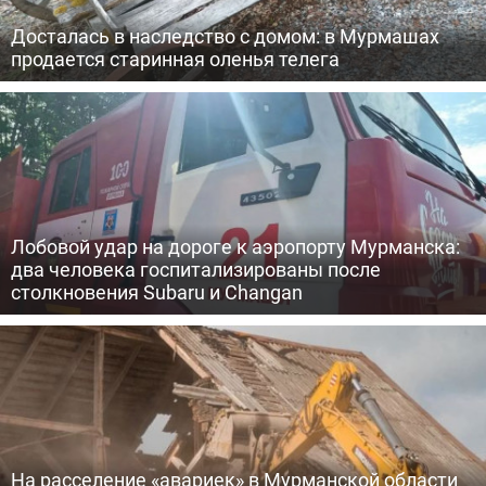
Досталась в наследство с домом: в Мурмашах
продается старинная оленья телега
Лобовой удар на дороге к аэропорту Мурманска:
два человека госпитализированы после
столкновения Subaru и Changan
На расселение «авариек» в Мурманской области