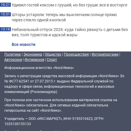
Удивил гостей кексом с грушей, но без груши: все в восторге
16:21
Шторы устарели: теперь мы выключаем солнце прямо
15:31
через стекло одной кнопкой
Небанальный отпуск 2026: куда тайно рвануть с детьми без
13:18
виз, толп туристов и адской жары
Все новости
Политика
|
Экономика
|
Общество
|
Происшествия
|
Фоторепортажи
|
Авторское
|
Интересное
|
Спорт
Информационное агентство «Nord-News»
Запись о регистрации средства массовой информации «Nord-News» Эл
№ ФС77-62541 от 27.07.2015 г. выдано Федеральной службой по
надзору в сфере связи, информационных технологий и массовых
коммуникаций (Роскомнадзор).
При полном или частичном использовании материалов ссылка на
«Nord-News» обязательна. Для сетевых изданий обязательна
гиперссылка на сайт «Nord-News».
Учредитель — ООО «ИКС-МАРКЕТ», ИНН 5190310423, ОГРН
1035100155133