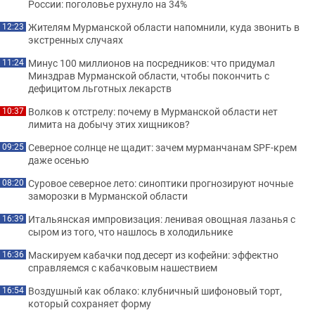
России: поголовье рухнуло на 34%
Жителям Мурманской области напомнили, куда звонить в
12:23
экстренных случаях
Минус 100 миллионов на посредников: что придумал
11:24
Минздрав Мурманской области, чтобы покончить с
дефицитом льготных лекарств
Волков к отстрелу: почему в Мурманской области нет
10:37
лимита на добычу этих хищников?
Северное солнце не щадит: зачем мурманчанам SPF-крем
09:25
даже осенью
Суровое северное лето: синоптики прогнозируют ночные
08:20
заморозки в Мурманской области
Итальянская импровизация: ленивая овощная лазанья с
16:39
сыром из того, что нашлось в холодильнике
Маскируем кабачки под десерт из кофейни: эффектно
16:36
справляемся с кабачковым нашествием
Воздушный как облако: клубничный шифоновый торт,
16:54
который сохраняет форму