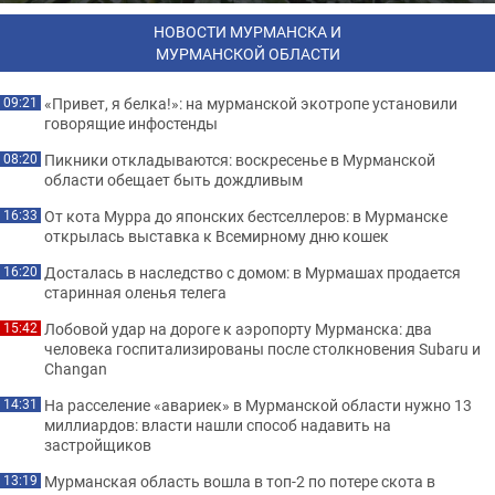
НОВОСТИ МУРМАНСКА И
МУРМАНСКОЙ ОБЛАСТИ
«Привет, я белка!»: на мурманской экотропе установили
09:21
говорящие инфостенды
Пикники откладываются: воскресенье в Мурманской
08:20
области обещает быть дождливым
От кота Мурра до японских бестселлеров: в Мурманске
16:33
открылась выставка к Всемирному дню кошек
Досталась в наследство с домом: в Мурмашах продается
16:20
старинная оленья телега
Лобовой удар на дороге к аэропорту Мурманска: два
15:42
человека госпитализированы после столкновения Subaru и
Changan
На расселение «авариек» в Мурманской области нужно 13
14:31
миллиардов: власти нашли способ надавить на
застройщиков
Мурманская область вошла в топ-2 по потере скота в
13:19