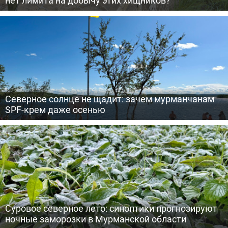
нет лимита на добычу этих хищников?
Северное солнце не щадит: зачем мурманчанам
SPF-крем даже осенью
Суровое северное лето: синоптики прогнозируют
ночные заморозки в Мурманской области