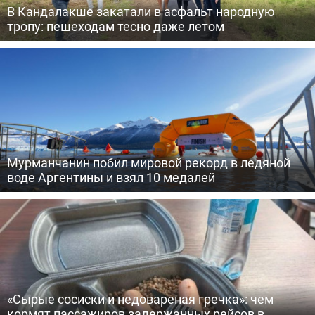
В Кандалакше закатали в асфальт народную
тропу: пешеходам тесно даже летом
Мурманчанин побил мировой рекорд в ледяной
воде Аргентины и взял 10 медалей
«Сырые сосиски и недовареная гречка»: чем
кормят пассажиров задержанных рейсов в