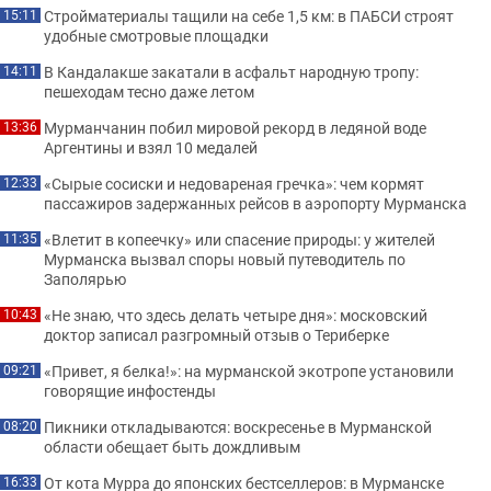
Стройматериалы тащили на себе 1,5 км: в ПАБСИ строят
15:11
удобные смотровые площадки
В Кандалакше закатали в асфальт народную тропу:
14:11
пешеходам тесно даже летом
Мурманчанин побил мировой рекорд в ледяной воде
13:36
Аргентины и взял 10 медалей
«Сырые сосиски и недовареная гречка»: чем кормят
12:33
пассажиров задержанных рейсов в аэропорту Мурманска
«Влетит в копеечку» или спасение природы: у жителей
11:35
Мурманска вызвал споры новый путеводитель по
Заполярью
«Не знаю, что здесь делать четыре дня»: московский
10:43
доктор записал разгромный отзыв о Териберке
«Привет, я белка!»: на мурманской экотропе установили
09:21
говорящие инфостенды
Пикники откладываются: воскресенье в Мурманской
08:20
области обещает быть дождливым
От кота Мурра до японских бестселлеров: в Мурманске
16:33