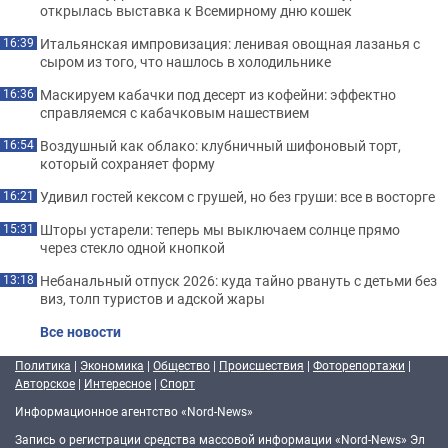
открылась выставка к Всемирному дню кошек
Итальянская импровизация: ленивая овощная лазанья с
16:39
сыром из того, что нашлось в холодильнике
Маскируем кабачки под десерт из кофейни: эффектно
16:36
справляемся с кабачковым нашествием
Воздушный как облако: клубничный шифоновый торт,
16:54
который сохраняет форму
Удивил гостей кексом с грушей, но без груши: все в восторге
16:21
Шторы устарели: теперь мы выключаем солнце прямо
15:31
через стекло одной кнопкой
Небанальный отпуск 2026: куда тайно рвануть с детьми без
13:18
виз, толп туристов и адской жары
Все новости
Политика
|
Экономика
|
Общество
|
Происшествия
|
Фоторепортажи
|
Авторское
|
Интересное
|
Спорт
Информационное агентство «Nord-News»
Запись о регистрации средства массовой информации «Nord-News» Эл