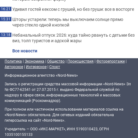
Удивил гостей кексом с грушей, но без груши: все в восторге
16:21
Шторы устарели: теперь мы выключаем солнце прямо
15:31
через стекло одной кнопкой
Небанальный отпуск 2026: куда тайно рвануть с детьми без
13:18
виз, толп туристов и адской жары
Все новости
Политика
|
Экономика
|
Общество
|
Происшествия
|
Фоторепортажи
|
Авторское
|
Интересное
|
Спорт
Информационное агентство «Nord-News»
Запись о регистрации средства массовой информации «Nord-News» Эл
№ ФС77-62541 от 27.07.2015 г. выдано Федеральной службой по
надзору в сфере связи, информационных технологий и массовых
коммуникаций (Роскомнадзор).
При полном или частичном использовании материалов ссылка на
«Nord-News» обязательна. Для сетевых изданий обязательна
гиперссылка на сайт «Nord-News».
Учредитель — ООО «ИКС-МАРКЕТ», ИНН 5190310423, ОГРН
1035100155133