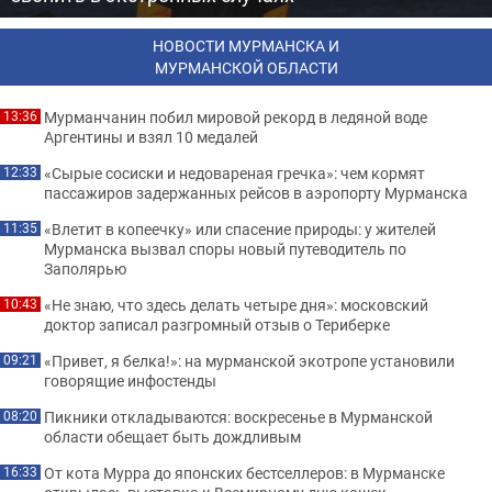
НОВОСТИ МУРМАНСКА И
МУРМАНСКОЙ ОБЛАСТИ
Мурманчанин побил мировой рекорд в ледяной воде
13:36
Аргентины и взял 10 медалей
«Сырые сосиски и недовареная гречка»: чем кормят
12:33
пассажиров задержанных рейсов в аэропорту Мурманска
«Влетит в копеечку» или спасение природы: у жителей
11:35
Мурманска вызвал споры новый путеводитель по
Заполярью
«Не знаю, что здесь делать четыре дня»: московский
10:43
доктор записал разгромный отзыв о Териберке
«Привет, я белка!»: на мурманской экотропе установили
09:21
говорящие инфостенды
Пикники откладываются: воскресенье в Мурманской
08:20
области обещает быть дождливым
От кота Мурра до японских бестселлеров: в Мурманске
16:33