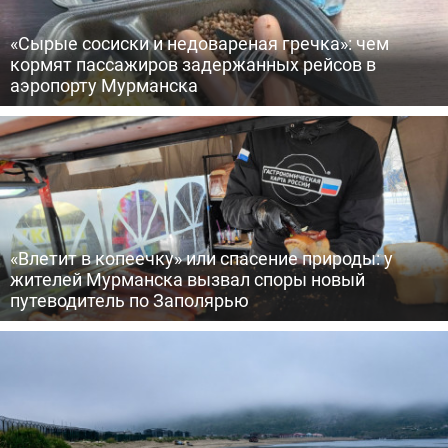
«Сырые сосиски и недовареная гречка»: чем
кормят пассажиров задержанных рейсов в
аэропорту Мурманска
«Влетит в копеечку» или спасение природы: у
жителей Мурманска вызвал споры новый
путеводитель по Заполярью