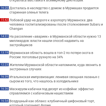
открылась выставка к Всемирному дню кошек
Досталась в наследство с домом: в Мурмашах продается
16:20
старинная оленья телега
Лобовой удар на дороге к аэропорту Мурманска: два
15:42
человека госпитализированы после столкновения Subaru и
Changan
На расселение «авариек» в Мурманской области нужно 13
14:31
миллиардов: власти нашли способ надавить на
застройщиков
Мурманская область вошла в топ-2 по потере скота в
13:19
России: поголовье рухнуло на 34%
Жителям Мурманской области напомнили, куда звонить в
12:23
экстренных случаях
Итальянская импровизация: ленивая овощная лазанья с
16:39
сыром из того, что нашлось в холодильнике
Маскируем кабачки под десерт из кофейни: эффектно
16:36
справляемся с кабачковым нашествием
Воздушный как облако: клубничный шифоновый торт,
16:54
который сохраняет форму