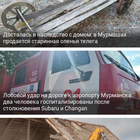
Досталась в наследство с домом: в Мурмашах
продается старинная оленья телега
Лобовой удар на дороге к аэропорту Мурманска:
два человека госпитализированы после
столкновения Subaru и Changan