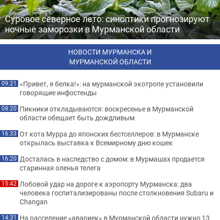
Суровое северное лето: синоптики прогнозируют
ночные заморозки в Мурманской области
НОВОСТИ МУРМАНСКА И
МУРМАНСКОЙ ОБЛАСТИ
«Привет, я белка!»: на мурманской экотропе установили
09:21
говорящие инфостенды
Пикники откладываются: воскресенье в Мурманской
08:20
области обещает быть дождливым
От кота Мурра до японских бестселлеров: в Мурманске
16:33
открылась выставка к Всемирному дню кошек
Досталась в наследство с домом: в Мурмашах продается
16:20
старинная оленья телега
Лобовой удар на дороге к аэропорту Мурманска: два
15:42
человека госпитализированы после столкновения Subaru и
Changan
На расселение «авариек» в Мурманской области нужно 13
14:31