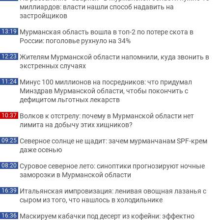
миллиардов: власти нашли способ надавить на
застройщиков
Мурманская область вошла в топ-2 по потере скота в
13:19
России: поголовье рухнуло на 34%
Жителям Мурманской области напомнили, куда звонить в
12:23
экстренных случаях
Минус 100 миллионов на посредников: что придумал
11:24
Минздрав Мурманской области, чтобы покончить с
дефицитом льготных лекарств
Волков к отстрелу: почему в Мурманской области нет
10:37
лимита на добычу этих хищников?
Северное солнце не щадит: зачем мурманчанам SPF-крем
09:25
даже осенью
Суровое северное лето: синоптики прогнозируют ночные
08:20
заморозки в Мурманской области
Итальянская импровизация: ленивая овощная лазанья с
16:39
сыром из того, что нашлось в холодильнике
Маскируем кабачки под десерт из кофейни: эффектно
16:36