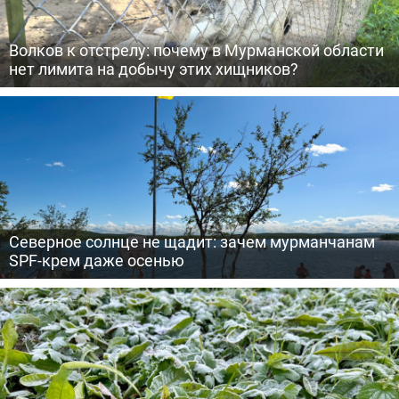
Волков к отстрелу: почему в Мурманской области
нет лимита на добычу этих хищников?
Северное солнце не щадит: зачем мурманчанам
SPF-крем даже осенью