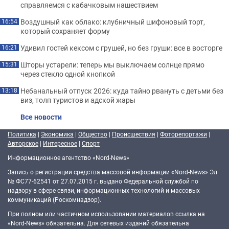
справляемся с кабачковым нашествием
Воздушный как облако: клубничный шифоновый торт,
16:54
который сохраняет форму
Удивил гостей кексом с грушей, но без груши: все в восторге
16:21
Шторы устарели: теперь мы выключаем солнце прямо
15:31
через стекло одной кнопкой
Небанальный отпуск 2026: куда тайно рвануть с детьми без
13:18
виз, толп туристов и адской жары
Все новости
Политика
|
Экономика
|
Общество
|
Происшествия
|
Фоторепортажи
|
Авторское
|
Интересное
|
Спорт
Информационное агентство «Nord-News»
Запись о регистрации средства массовой информации «Nord-News» Эл
№ ФС77-62541 от 27.07.2015 г. выдано Федеральной службой по
надзору в сфере связи, информационных технологий и массовых
коммуникаций (Роскомнадзор).
При полном или частичном использовании материалов ссылка на
«Nord-News» обязательна. Для сетевых изданий обязательна