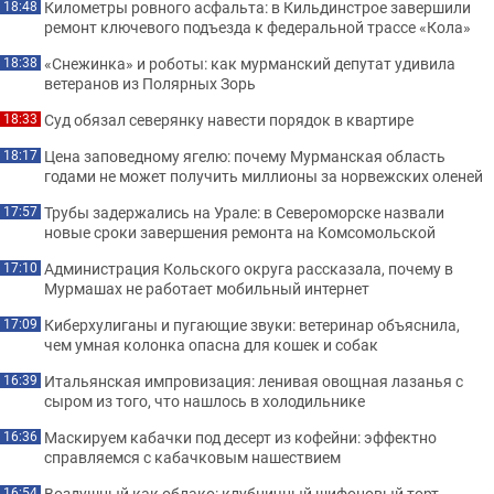
Километры ровного асфальта: в Кильдинстрое завершили
18:48
ремонт ключевого подъезда к федеральной трассе «Кола»
«Снежинка» и роботы: как мурманский депутат удивила
18:38
ветеранов из Полярных Зорь
Суд обязал северянку навести порядок в квартире
18:33
Цена заповедному ягелю: почему Мурманская область
18:17
годами не может получить миллионы за норвежских оленей
Трубы задержались на Урале: в Североморске назвали
17:57
новые сроки завершения ремонта на Комсомольской
Администрация Кольского округа рассказала, почему в
17:10
Мурмашах не работает мобильный интернет
Киберхулиганы и пугающие звуки: ветеринар объяснила,
17:09
чем умная колонка опасна для кошек и собак
Итальянская импровизация: ленивая овощная лазанья с
16:39
сыром из того, что нашлось в холодильнике
Маскируем кабачки под десерт из кофейни: эффектно
16:36
справляемся с кабачковым нашествием
Воздушный как облако: клубничный шифоновый торт,
16:54