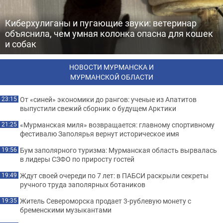
Киберхулиганы и пугающие звуки: ветеринар
объяснила, чем умная колонка опасна для кошек
и собак
НОВОСТИ МУРМАНСКА И
МУРМАНСКОЙ ОБЛАСТИ
От «синей» экономики до рангов: ученые из Апатитов
23:15
выпустили свежий сборник о будущем Арктики
«Мурманская миля» возвращается: главному спортивному
21:25
фестивалю Заполярья вернут историческое имя
Бум заполярного туризма: Мурманская область вырвалась
19:56
в лидеры СЗФО по приросту гостей
Ждут своей очереди по 7 лет: в ПАБСИ раскрыли секреты
19:49
ручного труда заполярных ботаников
Житель Североморска продает 3-рублевую монету с
19:35
бременскими музыкантами