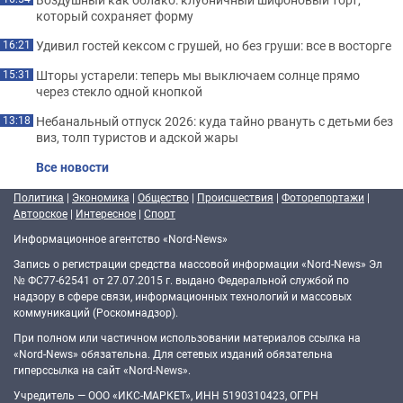
который сохраняет форму
Удивил гостей кексом с грушей, но без груши: все в восторге
16:21
Шторы устарели: теперь мы выключаем солнце прямо
15:31
через стекло одной кнопкой
Небанальный отпуск 2026: куда тайно рвануть с детьми без
13:18
виз, толп туристов и адской жары
Все новости
Политика
|
Экономика
|
Общество
|
Происшествия
|
Фоторепортажи
|
Авторское
|
Интересное
|
Спорт
Информационное агентство «Nord-News»
Запись о регистрации средства массовой информации «Nord-News» Эл
№ ФС77-62541 от 27.07.2015 г. выдано Федеральной службой по
надзору в сфере связи, информационных технологий и массовых
коммуникаций (Роскомнадзор).
При полном или частичном использовании материалов ссылка на
«Nord-News» обязательна. Для сетевых изданий обязательна
гиперссылка на сайт «Nord-News».
Учредитель — ООО «ИКС-МАРКЕТ», ИНН 5190310423, ОГРН