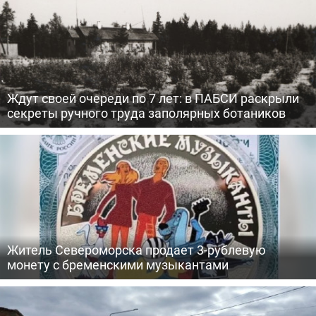
Ждут своей очереди по 7 лет: в ПАБСИ раскрыли
секреты ручного труда заполярных ботаников
Житель Североморска продает 3-рублевую
монету с бременскими музыкантами