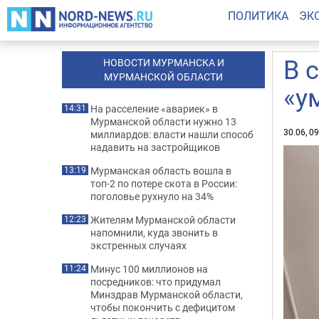
ПОЛИТИКА
ЭК
В 
НОВОСТИ МУРМАНСКА И
МУРМАНСКОЙ ОБЛАСТИ
«у
На расселение «авариек» в
14:31
Мурманской области нужно 13
30.06, 0
миллиардов: власти нашли способ
надавить на застройщиков
Мурманская область вошла в
13:19
топ-2 по потере скота в России:
поголовье рухнуло на 34%
Жителям Мурманской области
12:23
напомнили, куда звонить в
экстренных случаях
Минус 100 миллионов на
11:24
посредников: что придумал
Минздрав Мурманской области,
чтобы покончить с дефицитом