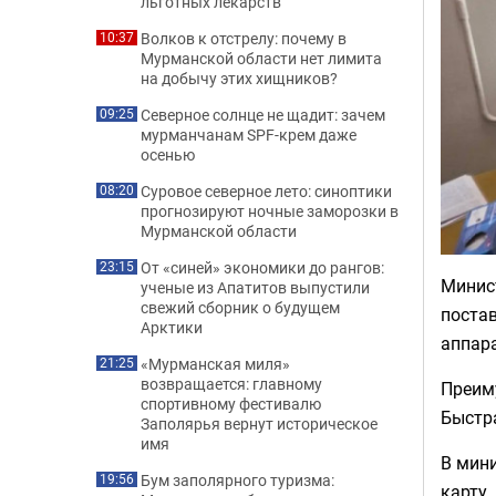
льготных лекарств
Волков к отстрелу: почему в
10:37
Мурманской области нет лимита
на добычу этих хищников?
Северное солнце не щадит: зачем
09:25
мурманчанам SPF-крем даже
осенью
Суровое северное лето: синоптики
08:20
прогнозируют ночные заморозки в
Мурманской области
От «синей» экономики до рангов:
23:15
Минис
ученые из Апатитов выпустили
свежий сборник о будущем
постав
Арктики
аппара
«Мурманская миля»
21:25
возвращается: главному
Преим
спортивному фестивалю
Быстра
Заполярья вернут историческое
имя
В мини
Бум заполярного туризма:
19:56
карту.