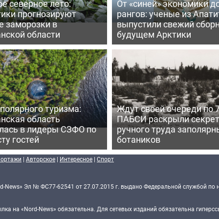
е северное лето:
От «синей» экономики д
тики прогнозируют
рангов: ученые из Апати
е заморозки в
выпустили свежий сборн
нской области
будущем Арктики
полярного туризма:
Ждут своей очереди по 7
нская область
ПАБСИ раскрыли секре
лась в лидеры СЗФО по
ручного труда заполярн
ту гостей
ботаников
портажи
|
Авторское
|
Интересное
|
Спорт
d-News» Эл № ФС77-62541 от 27.07.2015 г. выдано Федеральной службой по 
ка на «Nord-News» обязательна. Для сетевых изданий обязательна гиперссы