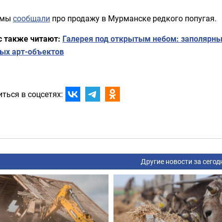
 мы
сообщали
про продажу в Мурманске редкого попугая.
с также читают:
Галерея под открытым небом: заполярны
вых арт-объектов
ться в соцсетях:
Другие новости за сегод