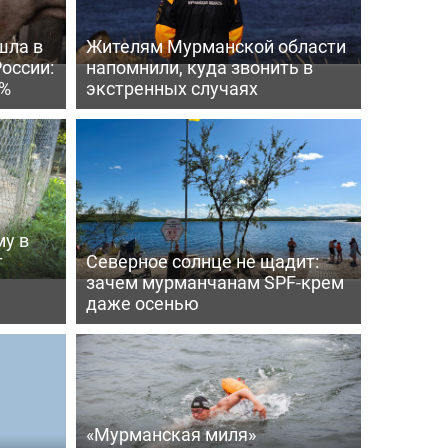
шла в
Жителям Мурманской области
России:
напомнили, куда звонить в
4%
экстренных случаях
му в
т
Северное солнце не щадит:
зачем мурманчанам SPF-крем
даже осенью
«Мурманская миля»