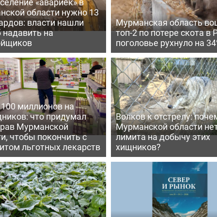
селение «авариек» в
нской области нужно 13
ардов: власти нашли
Мурманская область во
 надавить на
топ-2 по потере скота в 
ойщиков
поголовье рухнуло на 3
 100 миллионов на
дников: что придумал
Волков к отстрелу: поче
рав Мурманской
Мурманской области не
и, чтобы покончить с
лимита на добычу этих
итом льготных лекарств
хищников?