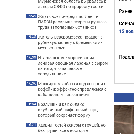
Мурманская область вырвалась в
лидеры СЗФО по приросту гостей
Ранее
Ждут своей очереди по 7 лет: в
19:49
ПАБСИ раскрыли секреты ручного
Сейча
труда заполярных ботаников
12 но
Житель Североморска продает 3-
19:35
рублевую монету с бременскими
музыкантами
Подели
Итальянская импровизация:
16:39
ленивая овощная лазанья с сыром
из того, что нашлось в
холодильнике
Маскируем кабачки под десерт из
16:36
кофейни: эффектно справляемся с
кабачковым нашествием
Воздушный как облако:
16:54
клубничный шифоновый торт,
который сохраняет форму
Удивил гостей кексом с грушей, но
16:21
без груши: все в восторге