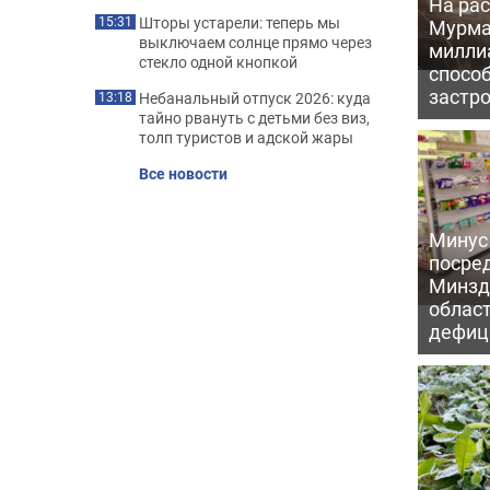
На рас
Шторы устарели: теперь мы
15:31
Мурма
выключаем солнце прямо через
милли
стекло одной кнопкой
способ
застр
Небанальный отпуск 2026: куда
13:18
тайно рвануть с детьми без виз,
толп туристов и адской жары
Все новости
Минус
посре
Минзд
област
дефиц