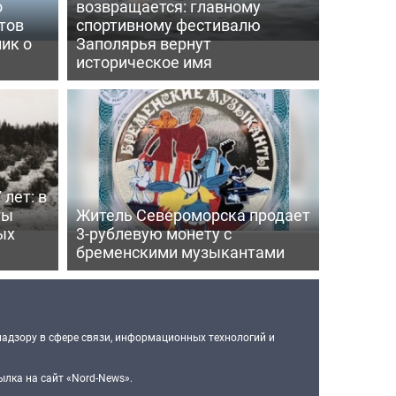
о
возвращается: главному
тов
спортивному фестивалю
ик о
Заполярья вернут
историческое имя
 лет: в
ты
Житель Североморска продает
ых
3-рублевую монету с
бременскими музыкантами
надзору в сфере связи, информационных технологий и
лка на сайт «Nord-News».