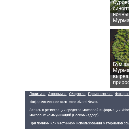
Сурово
синоп
ночны
Мурма
Бум за
Мурма
вырва
прирос
Политика
|
Экономика
|
Общество
|
Происшествия
|
Фоторе
Информационное агентство «Nord-News»
Запись о регистрации средства массовой информации «Nor
массовых коммуникаций (Роскомнадзор).
При полном или частичном использовании материалов ссыл