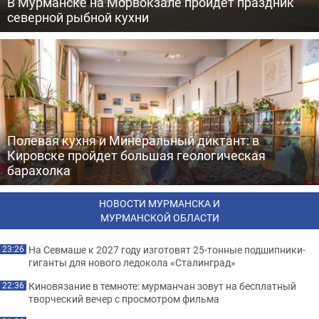
В Мурманске на Морвокзале пройдет праздник
северной рыбной кухни
Полевая кухня и Минеральный диктант: в
Кировске пройдет большая геологическая
барахолка
НОВОСТИ МУРМАНСКА И
МУРМАНСКОЙ ОБЛАСТИ
На Севмаше к 2027 году изготовят 25-тонные подшипники-
23:26
гиганты для нового ледокола «Сталинград»
Киновязание в темноте: мурманчан зовут на бесплатный
22:36
творческий вечер с просмотром фильма