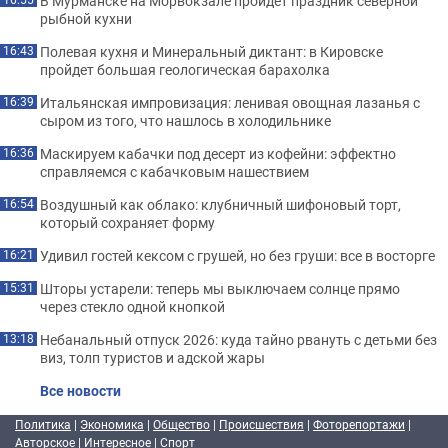
В Мурманске на Морвокзале пройдет праздник северной
рыбной кухни
Полевая кухня и Минеральный диктант: в Кировске
16:43
пройдет большая геологическая барахолка
Итальянская импровизация: ленивая овощная лазанья с
16:39
сыром из того, что нашлось в холодильнике
Маскируем кабачки под десерт из кофейни: эффектно
16:36
справляемся с кабачковым нашествием
Воздушный как облако: клубничный шифоновый торт,
16:54
который сохраняет форму
Удивил гостей кексом с грушей, но без груши: все в восторге
16:21
Шторы устарели: теперь мы выключаем солнце прямо
15:31
через стекло одной кнопкой
Небанальный отпуск 2026: куда тайно рвануть с детьми без
13:18
виз, толп туристов и адской жары
Все новости
Политика
|
Экономика
|
Общество
|
Происшествия
|
Фоторепортажи
|
Авторское
|
Интересное
|
Спорт