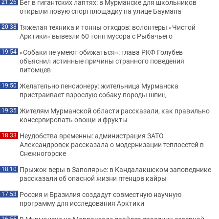
Бег в гигантских лаптях: в Мурманске для школьников
21:26
открыли новую спортплощадку на улице Баумана
Тяжелая техника и тонны отходов: волонтеры «Чистой
20:38
Арктики» вывезли 60 тонн мусора с Рыбачьего
«Собаки не умеют обижаться»: глава РКФ Голубев
19:54
объяснил истинные причины странного поведения
питомцев
Желательно пенсионеру: жительница Мурманска
19:50
пристраивает взрослую собаку породы шпиц
Жителям Мурманской области рассказали, как правильно
19:35
консервировать овощи и фрукты
Неудобства временны: администрация ЗАТО
18:33
Александровск рассказала о модернизации теплосетей в
Снежногорске
Прыжок веры в Заполярье: в Кандалакшском заповеднике
18:10
рассказали об опасной жизни птенцов кайры
Россия и Бразилия создадут совместную научную
17:53
программу для исследования Арктики
16:55