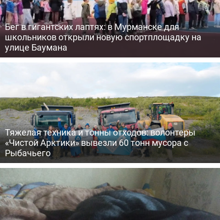
Бег в гигантских лаптях: в Мурманске для
школьников открыли новую спортплощадку на
улице Баумана
Тяжелая техника и тонны отходов: волонтеры
«Чистой Арктики» вывезли 60 тонн мусора с
Рыбачьего