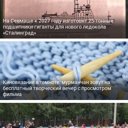
На Севмаше к 2027 году изготовят 25-тонные
подшипники-гиганты для нового ледокола
«Сталинград»
Киновязание в темноте: мурманчан зовут на
бесплатный творческий вечер с просмотром
фильма