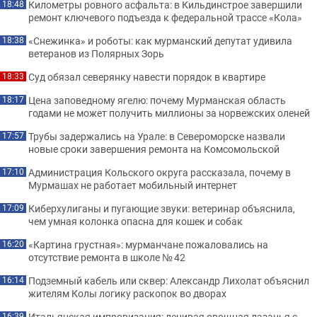
Километры ровного асфальта: в Кильдинстрое завершили
18:48
ремонт ключевого подъезда к федеральной трассе «Кола»
«Снежинка» и роботы: как мурманский депутат удивила
18:38
ветеранов из Полярных Зорь
Суд обязал северянку навести порядок в квартире
18:33
Цена заповедному ягелю: почему Мурманская область
18:17
годами не может получить миллионы за норвежских оленей
Трубы задержались на Урале: в Североморске назвали
17:57
новые сроки завершения ремонта на Комсомольской
Администрация Кольского округа рассказала, почему в
17:10
Мурмашах не работает мобильный интернет
Киберхулиганы и пугающие звуки: ветеринар объяснила,
17:09
чем умная колонка опасна для кошек и собак
«Картина грустная»: мурманчане пожаловались на
16:20
отсутствие ремонта в школе № 42
Подземный кабель или сквер: Александр Лихолат объяснил
16:14
жителям Колы логику раскопок во дворах
Итальянская импровизация: ленивая овощная лазанья с
16:39