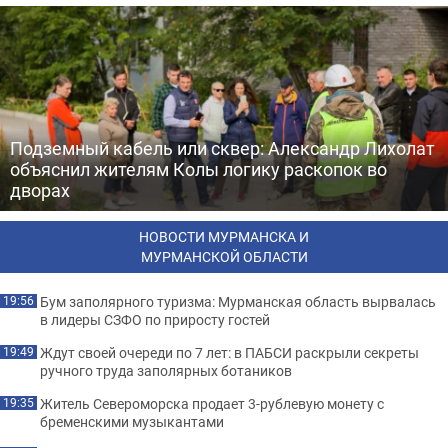
Подземный кабель или сквер: Александр Лихолат
объяснил жителям Колы логику раскопок во
дворах
НОВОСТИ МУРМАНСКА И
МУРМАНСКОЙ ОБЛАСТИ
Бум заполярного туризма: Мурманская область вырвалась
19:56
в лидеры СЗФО по приросту гостей
Ждут своей очереди по 7 лет: в ПАБСИ раскрыли секреты
19:49
ручного труда заполярных ботаников
Житель Североморска продает 3-рублевую монету с
19:35
бременскими музыкантами