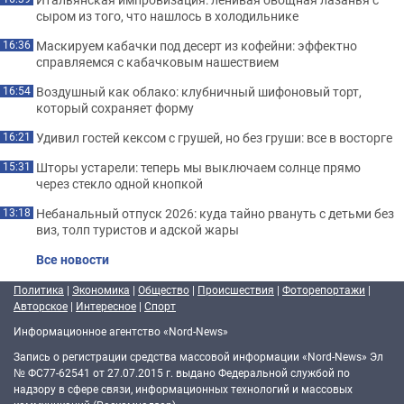
сыром из того, что нашлось в холодильнике
Маскируем кабачки под десерт из кофейни: эффектно
16:36
справляемся с кабачковым нашествием
Воздушный как облако: клубничный шифоновый торт,
16:54
который сохраняет форму
Удивил гостей кексом с грушей, но без груши: все в восторге
16:21
Шторы устарели: теперь мы выключаем солнце прямо
15:31
через стекло одной кнопкой
Небанальный отпуск 2026: куда тайно рвануть с детьми без
13:18
виз, толп туристов и адской жары
Все новости
Политика
|
Экономика
|
Общество
|
Происшествия
|
Фоторепортажи
|
Авторское
|
Интересное
|
Спорт
Информационное агентство «Nord-News»
Запись о регистрации средства массовой информации «Nord-News» Эл
№ ФС77-62541 от 27.07.2015 г. выдано Федеральной службой по
надзору в сфере связи, информационных технологий и массовых