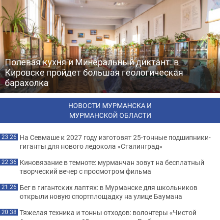
Полевая кухня и Минеральный диктант: в
Кировске пройдет большая геологическая
барахолка
НОВОСТИ МУРМАНСКА И
МУРМАНСКОЙ ОБЛАСТИ
На Севмаше к 2027 году изготовят 25-тонные подшипники-
23:26
гиганты для нового ледокола «Сталинград»
Киновязание в темноте: мурманчан зовут на бесплатный
22:36
творческий вечер с просмотром фильма
Бег в гигантских лаптях: в Мурманске для школьников
21:26
открыли новую спортплощадку на улице Баумана
Тяжелая техника и тонны отходов: волонтеры «Чистой
20:38