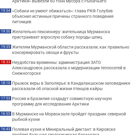
Арктики» вывезли 60 тонн мусора с Рыбачьего
«Собаки не умеют обижаться»: глава РКФ Голубев
19:54
объяснил истинные причины странного поведения
питомцев
Желательно пенсионеру: жительница Мурманска
19:50
пристраивает взрослую собаку породы шпиц
Жителям Мурманской области рассказали, как правильно
19:35
консервировать овощи и фрукты
Неудобства временны: администрация ЗАТО
18:33
Александровск рассказала о модернизации теплосетей в
Снежногорске
Прыжок веры в Заполярье: в Кандалакшском заповеднике
18:10
рассказали об опасной жизни птенцов кайры
Россия и Бразилия создадут совместную научную
17:53
программу для исследования Арктики
В Мурманске на Морвокзале пройдет праздник северной
16:55
рыбной кухни
Полевая кухня и Минеральный диктант: в Кировске
16:43
пройдет большая геологическая барахолка