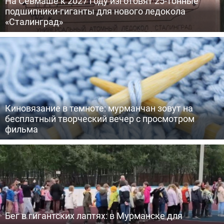
На Севмаше к 2027 году изготовят 25-тонные
подшипники-гиганты для нового ледокола
«Сталинград»
Киновязание в темноте: мурманчан зовут на
бесплатный творческий вечер с просмотром
фильма
Бег в гигантских лаптях: в Мурманске для