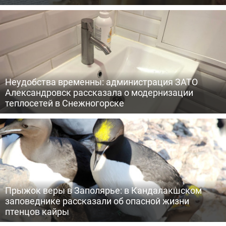
Неудобства временны: администрация ЗАТО
Александровск рассказала о модернизации
теплосетей в Снежногорске
Прыжок веры в Заполярье: в Кандалакшском
заповеднике рассказали об опасной жизни
птенцов кайры