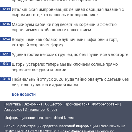
Итальянская импровизация: ленивая овощная лазанья с
16:39
сыром из того, что нашлось в холодильнике
Маскируем кабачки под десерт из кофейни: эффектно
16:36
справляемся с кабачковым нашествием
Воздушный как облако: клубничный шифоновый торт,
16:54
который сохраняет форму
Удивил гостей кексом с грушей, но без груши: все в восторге
16:21
Шторы устарели: теперь мы выключаем солнце прямо
15:31
через стекло одной кнопкой
Небанальный отпуск 2026: куда тайно рвануть с детьми без
13:18
виз, толп туристов и адской жары
Все новости
Политика
|
Экономика
|
Общество
|
Происшествия
|
Фоторепортажи
|
Авторское
|
Интересное
|
Спорт
Информационное агентство «Nord-News»
Запись о регистрации средства массовой информации «Nord-News» Эл
№ ФС77-62541 от 27.07.2015 г. выдано Федеральной службой по