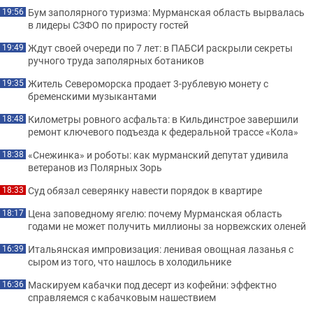
Бум заполярного туризма: Мурманская область вырвалась
19:56
в лидеры СЗФО по приросту гостей
Ждут своей очереди по 7 лет: в ПАБСИ раскрыли секреты
19:49
ручного труда заполярных ботаников
Житель Североморска продает 3-рублевую монету с
19:35
бременскими музыкантами
Километры ровного асфальта: в Кильдинстрое завершили
18:48
ремонт ключевого подъезда к федеральной трассе «Кола»
«Снежинка» и роботы: как мурманский депутат удивила
18:38
ветеранов из Полярных Зорь
Суд обязал северянку навести порядок в квартире
18:33
Цена заповедному ягелю: почему Мурманская область
18:17
годами не может получить миллионы за норвежских оленей
Итальянская импровизация: ленивая овощная лазанья с
16:39
сыром из того, что нашлось в холодильнике
Маскируем кабачки под десерт из кофейни: эффектно
16:36
справляемся с кабачковым нашествием