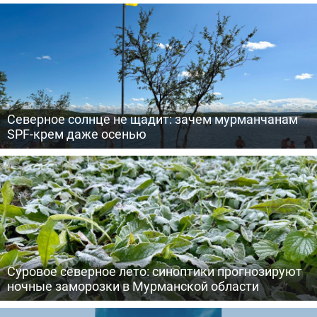
Северное солнце не щадит: зачем мурманчанам
SPF-крем даже осенью
Суровое северное лето: синоптики прогнозируют
ночные заморозки в Мурманской области