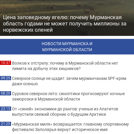
Цена заповедному ягелю: почему Мурманская
область годами не может получить миллионы за
норвежских оленей
НОВОСТИ МУРМАНСКА И
МУРМАНСКОЙ ОБЛАСТИ
Волков к отстрелу: почему в Мурманской области нет
10:37
лимита на добычу этих хищников?
Северное солнце не щадит: зачем мурманчанам SPF-крем
09:25
даже осенью
Суровое северное лето: синоптики прогнозируют ночные
08:20
заморозки в Мурманской области
От «синей» экономики до рангов: ученые из Апатитов
23:15
выпустили свежий сборник о будущем Арктики
«Мурманская миля» возвращается: главному спортивному
21:25
фестивалю Заполярья вернут историческое имя