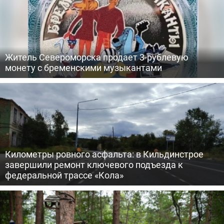
Житель Североморска продает 3-рублевую
монету с бременскими музыкантами
Километры ровного асфальта: в Кильдинстрое
завершили ремонт ключевого подъезда к
федеральной трассе «Кола»