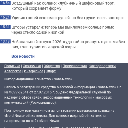
Воздушный как облако: клубничный шифоновый торт,
16:54
который сохраняет форму
Удивил гостей кексом с грушей, но без груши: все в восторге
16:21
Шторы устарели: теперь мы выключаем солнце прямо
15:31
через стекло одной кнопкой
Небанальный отпуск 2026: куда тайно рвануть с детьми без
13:18
виз, толп туристов и адской жары
Все новости
Политика
|
Экономика
|
Общество
|
Происшествия
|
Фоторепортажи
|
Авторское
|
Интересное
|
Спорт
Информационное агентство «Nord-News»
Запись о регистрации средства массовой информации «Nord-News» Эл
№ ФС77-62541 от 27.07.2015 г. выдано Федеральной службой по
надзору в сфере связи, информационных технологий и массовых
коммуникаций (Роскомнадзор).
При полном или частичном использовании материалов ссылка на
«Nord-News» обязательна. Для сетевых изданий обязательна
гиперссылка на сайт «Nord-News».