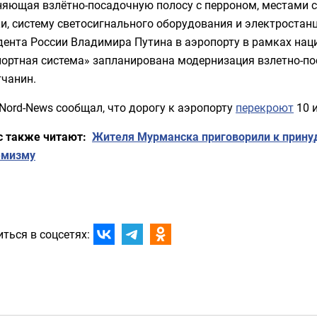
няющая взлётно-посадочную полосу с перроном, местами с
и, систему светосигнального оборудования и электростан
дента России Владимира Путина в аэропорту в рамках на
портная система» запланирована модернизация взлетно-по
тчанин.
Nord-News сообщал, что дорогу к аэропорту
перекроют
10 и
с также читают:
Жителя Мурманска приговорили к прину
емизму
ться в соцсетях: