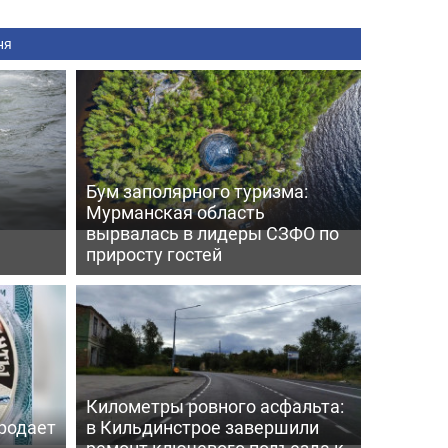
ня
Бум заполярного туризма:
Мурманская область
вырвалась в лидеры СЗФО по
приросту гостей
Километры ровного асфальта:
родает
в Кильдинстрое завершили
ремонт ключевого подъезда к