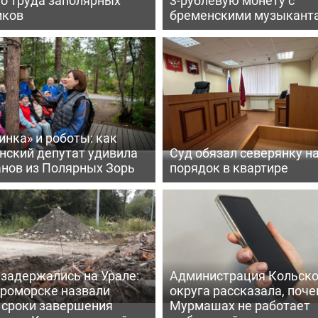
иков
бременскими музыкант
нка» и роботы: как
нский депутат удивила
Суд обязал северянку н
анов из Полярных Зорь
порядок в квартире
задержались на Урале:
Администрация Кольско
ероморске назвали
округа рассказала, поче
 сроки завершения
Мурмашах не работает