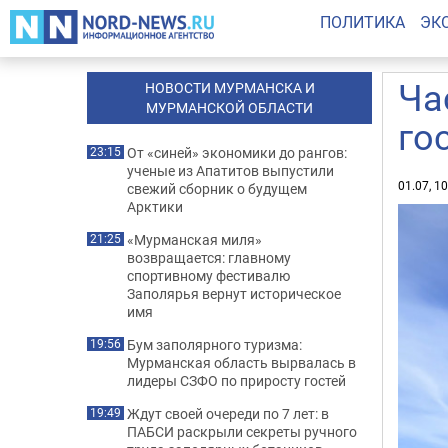
ПОЛИТИКА
ЭК
Ча
НОВОСТИ МУРМАНСКА И
МУРМАНСКОЙ ОБЛАСТИ
го
От «синей» экономики до рангов:
23:15
ученые из Апатитов выпустили
01.07, 1
свежий сборник о будущем
Арктики
«Мурманская миля»
21:25
возвращается: главному
спортивному фестивалю
Заполярья вернут историческое
имя
Бум заполярного туризма:
19:56
Мурманская область вырвалась в
лидеры СЗФО по приросту гостей
Ждут своей очереди по 7 лет: в
19:49
ПАБСИ раскрыли секреты ручного