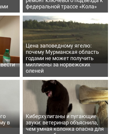
ами
федеральной трассе «Кола»
Цена заповедному ягелю:
почему Мурманская область
годами не может получить
авести
миллионы за норвежских
оленей
го
Киберхулиганы и пугающие
му в
звуки: ветеринар объяснила,
чем умная колонка опасна для