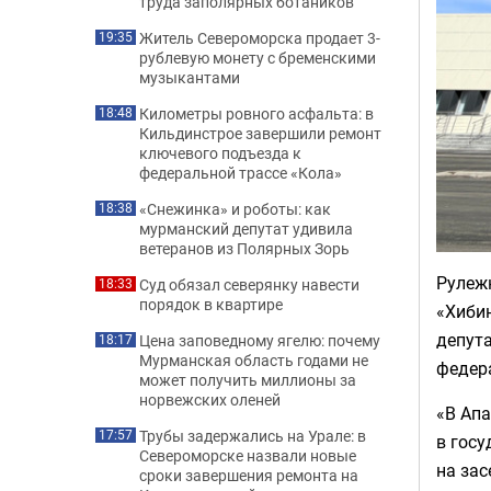
труда заполярных ботаников
Житель Североморска продает 3-
19:35
рублевую монету с бременскими
музыкантами
Километры ровного асфальта: в
18:48
Кильдинстрое завершили ремонт
ключевого подъезда к
федеральной трассе «Кола»
«Снежинка» и роботы: как
18:38
мурманский депутат удивила
ветеранов из Полярных Зорь
Рулеж
Суд обязал северянку навести
18:33
порядок в квартире
«Хибин
депута
Цена заповедному ягелю: почему
18:17
Мурманская область годами не
федер
может получить миллионы за
норвежских оленей
«В Ап
Трубы задержались на Урале: в
17:57
в гос
Североморске назвали новые
на зас
сроки завершения ремонта на