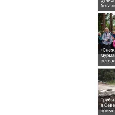
ботан
«Снежи
мурма
ветер
Трубы 
в Сев
новые