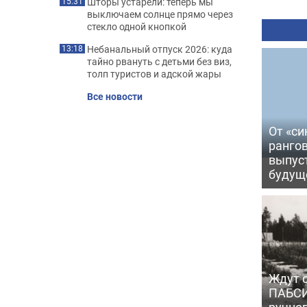
Шторы устарели: теперь мы
15:31
выключаем солнце прямо через
стекло одной кнопкой
Небанальный отпуск 2026: куда
13:18
тайно рвануть с детьми без виз,
толп туристов и адской жары
Все новости
От «си
рангов
выпус
будущ
Ждут с
ПАБСИ
ручно