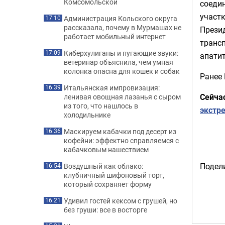
Комсомольской
соеди
участк
Администрация Кольского округа
17:10
рассказала, почему в Мурмашах не
Прези
работает мобильный интернет
транс
Киберхулиганы и пугающие звуки:
17:09
апати
ветеринар объяснила, чем умная
колонка опасна для кошек и собак
Ранее 
Итальянская импровизация:
16:39
Сейча
ленивая овощная лазанья с сыром
из того, что нашлось в
экстр
холодильнике
Маскируем кабачки под десерт из
16:36
кофейни: эффектно справляемся с
кабачковым нашествием
Подели
Воздушный как облако:
16:54
клубничный шифоновый торт,
который сохраняет форму
Удивил гостей кексом с грушей, но
16:21
без груши: все в восторге