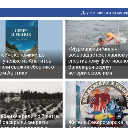
Другие новости за сегод
«Мурманская миля»
ней» экономики до
возвращается: главному
: ученые из Апатитов
спортивному фестивалю
тили свежий сборник о
Заполярья вернут
ем Арктики
историческое имя
воей очереди по 7 лет: в
 раскрыли секреты
Житель Североморска п
го труда заполярных
3-рублевую монету с