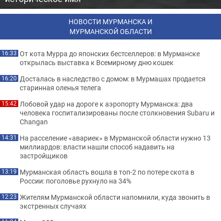
НОВОСТИ МУРМАНСКА И
МУРМАНСКОЙ ОБЛАСТИ
От кота Мурра до японских бестселлеров: в Мурманске
16:33
открылась выставка к Всемирному дню кошек
Досталась в наследство с домом: в Мурмашах продается
16:20
старинная оленья телега
Лобовой удар на дороге к аэропорту Мурманска: два
15:42
человека госпитализированы после столкновения Subaru и
Changan
На расселение «авариек» в Мурманской области нужно 13
14:31
миллиардов: власти нашли способ надавить на
застройщиков
Мурманская область вошла в топ-2 по потере скота в
13:19
России: поголовье рухнуло на 34%
Жителям Мурманской области напомнили, куда звонить в
12:23
экстренных случаях