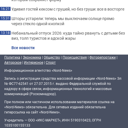
Удивил гостей кексом с грушей, но без груши: все в восторге
16:21
Шторы устарели: теперь мы выключаем солнце прямо
15:31
через стекло одной кнопкой
Небанальный отпуск 2026: куда тайно рвануть с детьми без
13:18
виз, толп туристов и адской жары
Все новости
Политика
|
Экономика
|
Общество
|
Происшествия
|
Фоторепортажи
|
Авторское
|
Интересное
|
Спорт
Информационное агентство «Nord-News»
Запись о регистрации средства массовой информации «Nord-News» Эл
№ ФС77-62541 от 27.07.2015 г. выдано Федеральной службой по
надзору в сфере связи, информационных технологий и массовых
коммуникаций (Роскомнадзор).
При полном или частичном использовании материалов ссылка на
«Nord-News» обязательна. Для сетевых изданий обязательна
гиперссылка на сайт «Nord-News».
Учредитель — ООО «ИКС-МАРКЕТ», ИНН 5190310423, ОГРН
1035100155133