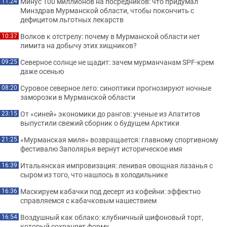
Минус 100 миллионов на посредников: что придумал
11:24
Минздрав Мурманской области, чтобы покончить с
дефицитом льготных лекарств
Волков к отстрелу: почему в Мурманской области нет
10:37
лимита на добычу этих хищников?
Северное солнце не щадит: зачем мурманчанам SPF-крем
09:25
даже осенью
Суровое северное лето: синоптики прогнозируют ночные
08:20
заморозки в Мурманской области
От «синей» экономики до рангов: ученые из Апатитов
23:15
выпустили свежий сборник о будущем Арктики
«Мурманская миля» возвращается: главному спортивному
21:25
фестивалю Заполярья вернут историческое имя
Итальянская импровизация: ленивая овощная лазанья с
16:39
сыром из того, что нашлось в холодильнике
Маскируем кабачки под десерт из кофейни: эффектно
16:36
справляемся с кабачковым нашествием
Воздушный как облако: клубничный шифоновый торт,
16:54
который сохраняет форму