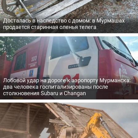
Досталась в наследство с домом: в Мурмашах
продается старинная оленья телега
Лобовой удар на дороге к аэропорту Мурманска:
два человека госпитализированы после
столкновения Subaru и Changan