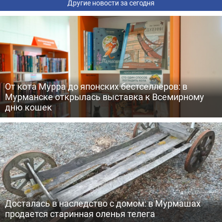
Другие новости за сегодня
От кота Мурра до японских бестселлеров: в
Мурманске открылась выставка к Всемирному
дню кошек
Досталась в наследство с домом: в Мурмашах
продается старинная оленья телега