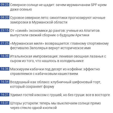
Северное солнце не щадит: зачем мурманчанам SPF-крем
09:25
даже осенью
Суровое северное лето: синоптики прогнозируют ночные
08:20
заморозки в Мурманской области
От «синей» экономики до рангов: ученые из Апатитов
23:15
выпустили свежий сборник о будущем Арктики
«Мурманская миля» возвращается: главному спортивному
21:25
фестивалю Заполярья вернут историческое имя
Итальянская импровизация: ленивая овощная лазанья с
16:39
сыром из того, что нашлось в холодильнике
Маскируем кабачки под десерт из кофейни: эффектно
16:36
справляемся с кабачковым нашествием
Воздушный как облако: клубничный шифоновый торт,
16:54
который сохраняет форму
Удивил гостей кексом с грушей, но без груши: все в восторге
16:21
Шторы устарели: теперь мы выключаем солнце прямо
15:31
через стекло одной кнопкой