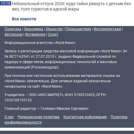
Небанальный отпуск 2026: куда тайно рвануть с детьми без
13:18
виз, толп туристов и адской жары
Все новости
Политика
|
Экономика
|
Общество
|
Происшествия
|
Фоторепортажи
|
Авторское
|
Интересное
|
Спорт
Информационное агентство «Nord-News»
Запись о регистрации средства массовой информации «Nord-News» Эл
№ ФС77-62541 от 27.07.2015 г. выдано Федеральной службой по
надзору в сфере связи, информационных технологий и массовых
коммуникаций (Роскомнадзор).
При полном или частичном использовании материалов ссылка на
«Nord-News» обязательна. Для сетевых изданий обязательна
гиперссылка на сайт «Nord-News».
Учредитель — ООО «ИКС-МАРКЕТ», ИНН 5190310423, ОГРН
1035100155133
Главный редактор — Голямин Максим Сергеевич
О нас
Редакционная политика
Контактная информация
Политика
конфиденциальности