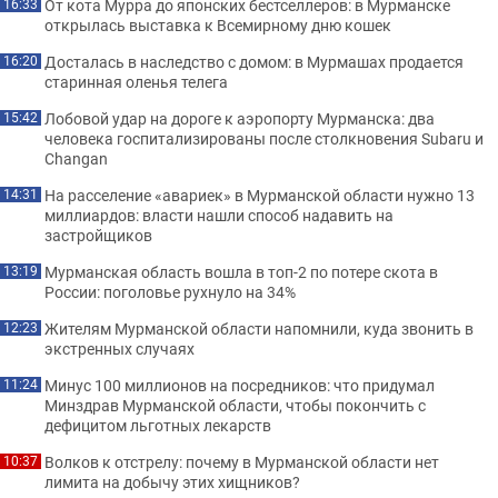
От кота Мурра до японских бестселлеров: в Мурманске
16:33
открылась выставка к Всемирному дню кошек
Досталась в наследство с домом: в Мурмашах продается
16:20
старинная оленья телега
Лобовой удар на дороге к аэропорту Мурманска: два
15:42
человека госпитализированы после столкновения Subaru и
Changan
На расселение «авариек» в Мурманской области нужно 13
14:31
миллиардов: власти нашли способ надавить на
застройщиков
Мурманская область вошла в топ-2 по потере скота в
13:19
России: поголовье рухнуло на 34%
Жителям Мурманской области напомнили, куда звонить в
12:23
экстренных случаях
Минус 100 миллионов на посредников: что придумал
11:24
Минздрав Мурманской области, чтобы покончить с
дефицитом льготных лекарств
Волков к отстрелу: почему в Мурманской области нет
10:37
лимита на добычу этих хищников?