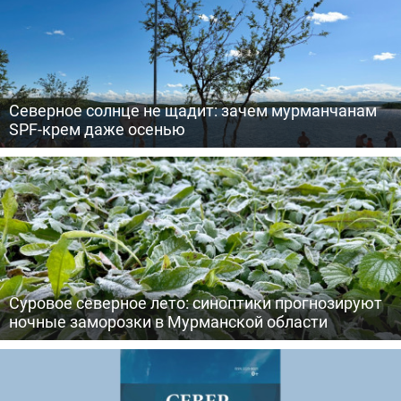
Северное солнце не щадит: зачем мурманчанам
SPF-крем даже осенью
Суровое северное лето: синоптики прогнозируют
ночные заморозки в Мурманской области