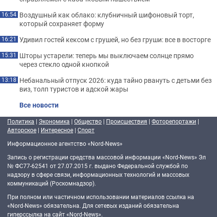
Воздушный как облако: клубничный шифоновый торт,
16:54
который сохраняет форму
Удивил гостей кексом с грушей, но без груши: все в восторге
16:21
Шторы устарели: теперь мы выключаем солнце прямо
15:31
через стекло одной кнопкой
Небанальный отпуск 2026: куда тайно рвануть с детьми без
13:18
виз, толп туристов и адской жары
Все новости
Политика
|
Экономика
|
Общество
|
Происшествия
|
Фоторепортажи
|
Авторское
|
Интересное
|
Спорт
Информационное агентство «Nord-News»
Запись о регистрации средства массовой информации «Nord-News» Эл
№ ФС77-62541 от 27.07.2015 г. выдано Федеральной службой по
надзору в сфере связи, информационных технологий и массовых
коммуникаций (Роскомнадзор).
При полном или частичном использовании материалов ссылка на
«Nord-News» обязательна. Для сетевых изданий обязательна
гиперссылка на сайт «Nord-News».