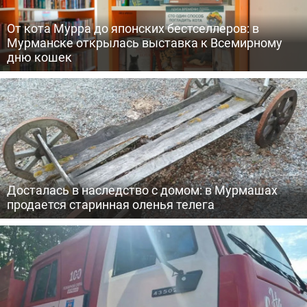
От кота Мурра до японских бестселлеров: в
Мурманске открылась выставка к Всемирному
дню кошек
Досталась в наследство с домом: в Мурмашах
продается старинная оленья телега