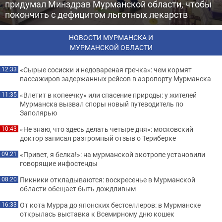
придумал Минздрав Мурманской области, чтобы
покончить с дефицитом льготных лекарств
НОВОСТИ МУРМАНСКА И
МУРМАНСКОЙ ОБЛАСТИ
«Сырые сосиски и недовареная гречка»: чем кормят
12:33
пассажиров задержанных рейсов в аэропорту Мурманска
«Влетит в копеечку» или спасение природы: у жителей
11:35
Мурманска вызвал споры новый путеводитель по
Заполярью
«Не знаю, что здесь делать четыре дня»: московский
10:43
доктор записал разгромный отзыв о Териберке
«Привет, я белка!»: на мурманской экотропе установили
09:21
говорящие инфостенды
Пикники откладываются: воскресенье в Мурманской
08:20
области обещает быть дождливым
От кота Мурра до японских бестселлеров: в Мурманске
16:33
открылась выставка к Всемирному дню кошек