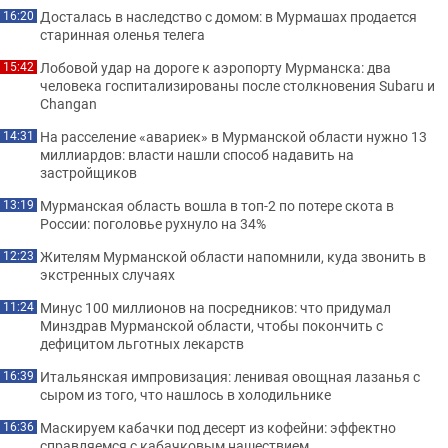
Досталась в наследство с домом: в Мурмашах продается
16:20
старинная оленья телега
Лобовой удар на дороге к аэропорту Мурманска: два
15:42
человека госпитализированы после столкновения Subaru и
Changan
На расселение «авариек» в Мурманской области нужно 13
14:31
миллиардов: власти нашли способ надавить на
застройщиков
Мурманская область вошла в топ-2 по потере скота в
13:19
России: поголовье рухнуло на 34%
Жителям Мурманской области напомнили, куда звонить в
12:23
экстренных случаях
Минус 100 миллионов на посредников: что придумал
11:24
Минздрав Мурманской области, чтобы покончить с
дефицитом льготных лекарств
Итальянская импровизация: ленивая овощная лазанья с
16:39
сыром из того, что нашлось в холодильнике
Маскируем кабачки под десерт из кофейни: эффектно
16:36
справляемся с кабачковым нашествием