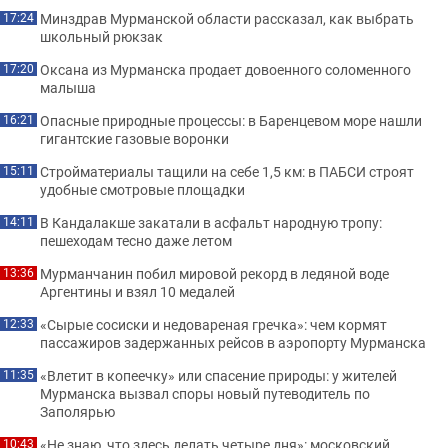
Минздрав Мурманской области рассказал, как выбрать
17:24
школьный рюкзак
Оксана из Мурманска продает довоенного соломенного
17:20
малыша
Опасные природные процессы: в Баренцевом море нашли
16:21
гигантские газовые воронки
Стройматериалы тащили на себе 1,5 км: в ПАБСИ строят
15:11
удобные смотровые площадки
В Кандалакше закатали в асфальт народную тропу:
14:11
пешеходам тесно даже летом
Мурманчанин побил мировой рекорд в ледяной воде
13:36
Аргентины и взял 10 медалей
«Сырые сосиски и недовареная гречка»: чем кормят
12:33
пассажиров задержанных рейсов в аэропорту Мурманска
«Влетит в копеечку» или спасение природы: у жителей
11:35
Мурманска вызвал споры новый путеводитель по
Заполярью
«Не знаю, что здесь делать четыре дня»: московский
10:43