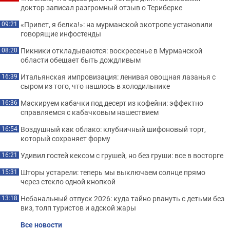
доктор записал разгромный отзыв о Териберке
«Привет, я белка!»: на мурманской экотропе установили
09:21
говорящие инфостенды
Пикники откладываются: воскресенье в Мурманской
08:20
области обещает быть дождливым
Итальянская импровизация: ленивая овощная лазанья с
16:39
сыром из того, что нашлось в холодильнике
Маскируем кабачки под десерт из кофейни: эффектно
16:36
справляемся с кабачковым нашествием
Воздушный как облако: клубничный шифоновый торт,
16:54
который сохраняет форму
Удивил гостей кексом с грушей, но без груши: все в восторге
16:21
Шторы устарели: теперь мы выключаем солнце прямо
15:31
через стекло одной кнопкой
Небанальный отпуск 2026: куда тайно рвануть с детьми без
13:18
виз, толп туристов и адской жары
Все новости