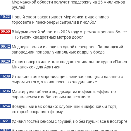
Мурманской области получат поддержку на 25 миллионов
рублей
Новый спорт захватывает Мурманск: вице-спикер
10:22
горсовета и пенсионеры сыграли в пиклбол
В Мурманской области в 2026 году отремонтировали более
09:50
115 тысяч квадратных метров дорог
Медведи, волки и люди на одной переправе: Лапландский
09:42
заповедник показал уникальные кадры у брода
Строят вверх килем: как создают уникальное судно «Павел
09:20
Михаленко» для Арктики
Итальянская импровизация: ленивая овощная лазанья с
16:39
сыром из того, что нашлось в холодильнике
Маскируем кабачки под десерт из кофейни: эффектно
16:36
справляемся с кабачковым нашествием
Воздушный как облако: клубничный шифоновый торт,
16:54
который сохраняет форму
Удивил гостей кексом с грушей, но без груши: все в восторге
16:21
Шторы устарели: теперь мы выключаем солнце прямо
15:31