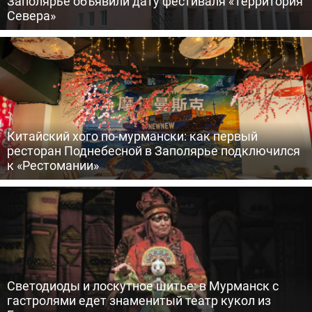
Заполярье объявили дату фестиваля «Территория
Севера»
Китайский хого по-мурмански: как первый
ресторан Поднебесной в Заполярье подключился
к «Рестомании»
Светодиоды и лоскутное шитье: в Мурманск с
гастролями едет знаменитый театр кукол из