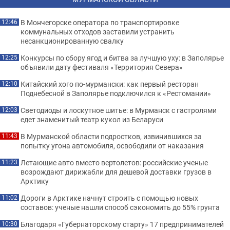
В Мончегорске оператора по транспортировке
12:46
коммунальных отходов заставили устранить
несанкционированную свалку
Конкурсы по сбору ягод и битва за лучшую уху: в Заполярье
12:25
объявили дату фестиваля «Территория Севера»
Китайский хого по-мурмански: как первый ресторан
12:10
Поднебесной в Заполярье подключился к «Рестомании»
Светодиоды и лоскутное шитье: в Мурманск с гастролями
12:03
едет знаменитый театр кукол из Беларуси
В Мурманской области подростков, извинившихся за
11:43
попытку угона автомобиля, освободили от наказания
Летающие авто вместо вертолетов: российские ученые
11:23
возрождают дирижабли для дешевой доставки грузов в
Арктику
Дороги в Арктике начнут строить с помощью новых
11:02
составов: ученые нашли способ сэкономить до 55% грунта
Благодаря «Губернаторскому старту» 17 предпринимателей
10:30