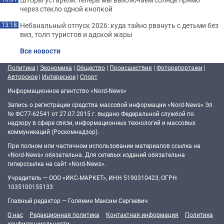
через стекло одной кнопкой
Небанальный отпуск 2026: куда тайно рвануть с детьми без
13:18
виз, толп туристов и адской жары
Все новости
Политика
|
Экономика
|
Общество
|
Происшествия
|
Фоторепортажи
|
Авторское
|
Интересное
|
Спорт
Информационное агентство «Nord-News»
Запись о регистрации средства массовой информации «Nord-News» Эл
№ ФС77-62541 от 27.07.2015 г. выдано Федеральной службой по
надзору в сфере связи, информационных технологий и массовых
коммуникаций (Роскомнадзор).
При полном или частичном использовании материалов ссылка на
«Nord-News» обязательна. Для сетевых изданий обязательна
гиперссылка на сайт «Nord-News».
Учредитель — ООО «ИКС-МАРКЕТ», ИНН 5190310423, ОГРН
1035100155133
Главный редактор — Голямин Максим Сергеевич
О нас
Редакционная политика
Контактная информация
Политика
конфиденциальности