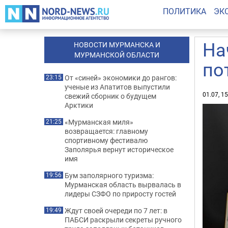
ПОЛИТИКА
ЭК
На
НОВОСТИ МУРМАНСКА И
МУРМАНСКОЙ ОБЛАСТИ
по
От «синей» экономики до рангов:
23:15
ученые из Апатитов выпустили
01.07, 1
свежий сборник о будущем
Арктики
«Мурманская миля»
21:25
возвращается: главному
спортивному фестивалю
Заполярья вернут историческое
имя
Бум заполярного туризма:
19:56
Мурманская область вырвалась в
лидеры СЗФО по приросту гостей
Ждут своей очереди по 7 лет: в
19:49
ПАБСИ раскрыли секреты ручного