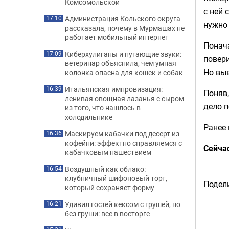
Комсомольской
с ней 
Администрация Кольского округа
17:10
нужно
рассказала, почему в Мурмашах не
работает мобильный интернет
Понача
Киберхулиганы и пугающие звуки:
17:09
повери
ветеринар объяснила, чем умная
Но выв
колонка опасна для кошек и собак
Итальянская импровизация:
16:39
Поняв,
ленивая овощная лазанья с сыром
дело п
из того, что нашлось в
холодильнике
Ранее
Маскируем кабачки под десерт из
16:36
кофейни: эффектно справляемся с
Сейча
кабачковым нашествием
Воздушный как облако:
16:54
клубничный шифоновый торт,
Подели
который сохраняет форму
Удивил гостей кексом с грушей, но
16:21
без груши: все в восторге