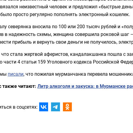
связался неизвестный человек и предложил «быстрые деньг
 было просто регулярно пополнять электронный кошелек.
лу северянка вносила по 100 или 200 тысяч рублей и «пол
в в надежность схемы, женщина совершила роковой шаг — 
ести прибыль и вернуть свои деньги не получилось, элек
 что стала жертвой аферистов, кандалакшанка пошла с з
о части 4 статьи 159 Уголовного кодекса Российской Феде
 мы
писали
, что пожилая мурманчанка перевела мошенника
с также читают:
Литр алкоголя и закуска: в Мурманске р
ться в соцсетях: