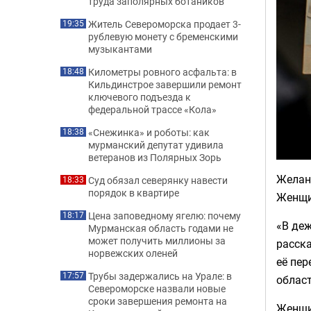
труда заполярных ботаников
Житель Североморска продает 3-
19:35
рублевую монету с бременскими
музыкантами
Километры ровного асфальта: в
18:48
Кильдинстрое завершили ремонт
ключевого подъезда к
федеральной трассе «Кола»
«Снежинка» и роботы: как
18:38
мурманский депутат удивила
ветеранов из Полярных Зорь
Желани
Суд обязал северянку навести
18:33
порядок в квартире
Женщи
Цена заповедному ягелю: почему
18:17
«В де
Мурманская область годами не
может получить миллионы за
расска
норвежских оленей
её пе
Трубы задержались на Урале: в
17:57
област
Североморске назвали новые
сроки завершения ремонта на
Женщин