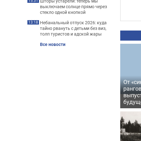
Шторы устарели: теперь мы
15:31
выключаем солнце прямо через
стекло одной кнопкой
Небанальный отпуск 2026: куда
13:18
тайно рвануть с детьми без виз,
толп туристов и адской жары
Все новости
От «си
рангов
выпус
будущ