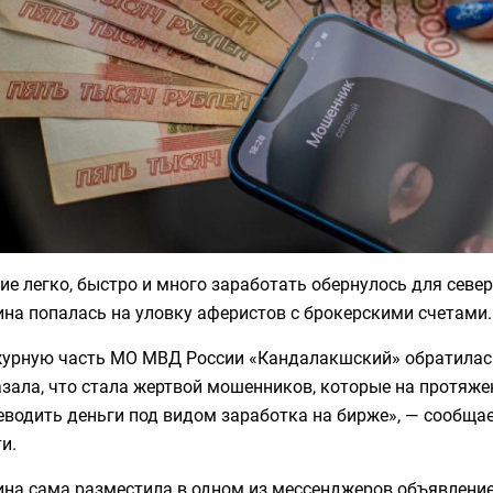
е легко, быстро и много заработать обернулось для севе
на попалась на уловку аферистов с брокерскими счетами.
журную часть МО МВД России «Кандалакшский» обратилась
зала, что стала жертвой мошенников, которые на протяж
реводить деньги под видом заработка на бирже», — сообщ
и.
а сама разместила в одном из мессенджеров объявление о