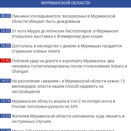
МУРМАНСКОЙ ОБЛАСТИ
Пикники откладываются: воскресенье в Мурманской
08:20
области обещает быть дождливым
От кота Мурра до японских бестселлеров: в Мурманске
16:33
открылась выставка к Всемирному дню кошек
Досталась в наследство с домом: в Мурмашах продается
16:20
старинная оленья телега
Лобовой удар на дороге к аэропорту Мурманска: два
15:42
человека госпитализированы после столкновения Subaru и
Changan
На расселение «авариек» в Мурманской области нужно 13
14:31
миллиардов: власти нашли способ надавить на
застройщиков
Мурманская область вошла в топ-2 по потере скота в
13:19
России: поголовье рухнуло на 34%
Жителям Мурманской области напомнили, куда звонить в
12:23
экстренных случаях
Минус 100 миллионов на посредников: что придумал
11:24