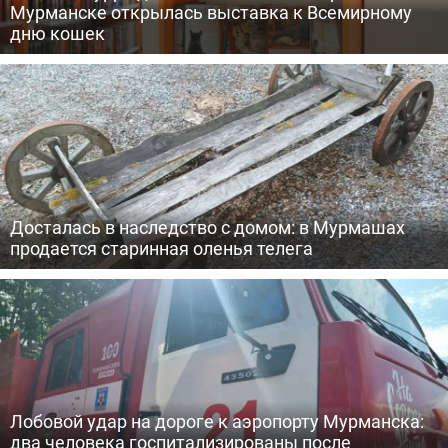
Мурманске открылась выставка к Всемирному
дню кошек
Досталась в наследство с домом: в Мурмашах
продается старинная оленья телега
Лобовой удар на дороге к аэропорту Мурманска:
два человека госпитализированы после