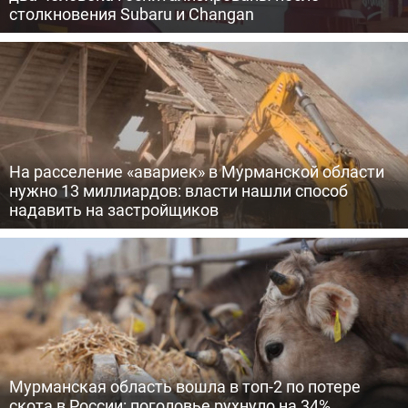
столкновения Subaru и Changan
На расселение «авариек» в Мурманской области
нужно 13 миллиардов: власти нашли способ
надавить на застройщиков
Мурманская область вошла в топ-2 по потере
скота в России: поголовье рухнуло на 34%