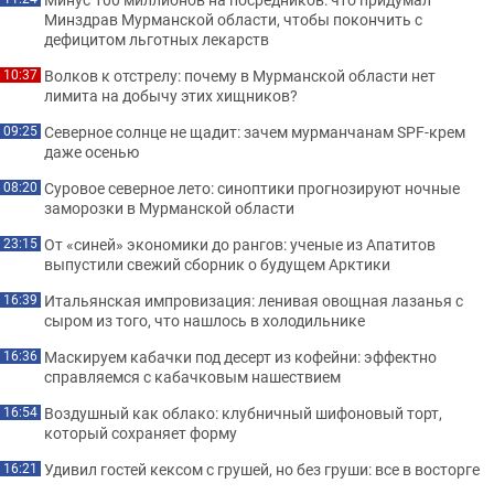
Минздрав Мурманской области, чтобы покончить с
дефицитом льготных лекарств
Волков к отстрелу: почему в Мурманской области нет
10:37
лимита на добычу этих хищников?
Северное солнце не щадит: зачем мурманчанам SPF-крем
09:25
даже осенью
Суровое северное лето: синоптики прогнозируют ночные
08:20
заморозки в Мурманской области
От «синей» экономики до рангов: ученые из Апатитов
23:15
выпустили свежий сборник о будущем Арктики
Итальянская импровизация: ленивая овощная лазанья с
16:39
сыром из того, что нашлось в холодильнике
Маскируем кабачки под десерт из кофейни: эффектно
16:36
справляемся с кабачковым нашествием
Воздушный как облако: клубничный шифоновый торт,
16:54
который сохраняет форму
Удивил гостей кексом с грушей, но без груши: все в восторге
16:21