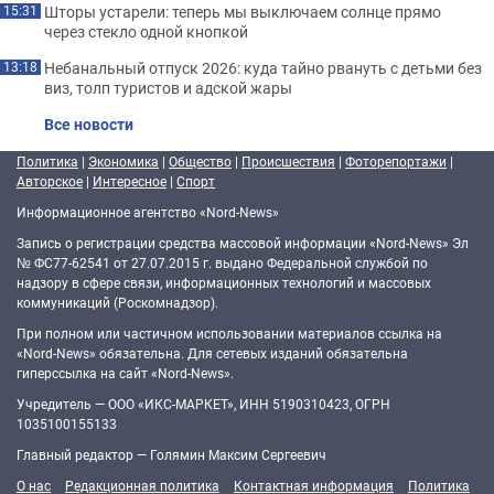
Шторы устарели: теперь мы выключаем солнце прямо
15:31
через стекло одной кнопкой
Небанальный отпуск 2026: куда тайно рвануть с детьми без
13:18
виз, толп туристов и адской жары
Все новости
Политика
|
Экономика
|
Общество
|
Происшествия
|
Фоторепортажи
|
Авторское
|
Интересное
|
Спорт
Информационное агентство «Nord-News»
Запись о регистрации средства массовой информации «Nord-News» Эл
№ ФС77-62541 от 27.07.2015 г. выдано Федеральной службой по
надзору в сфере связи, информационных технологий и массовых
коммуникаций (Роскомнадзор).
При полном или частичном использовании материалов ссылка на
«Nord-News» обязательна. Для сетевых изданий обязательна
гиперссылка на сайт «Nord-News».
Учредитель — ООО «ИКС-МАРКЕТ», ИНН 5190310423, ОГРН
1035100155133
Главный редактор — Голямин Максим Сергеевич
О нас
Редакционная политика
Контактная информация
Политика