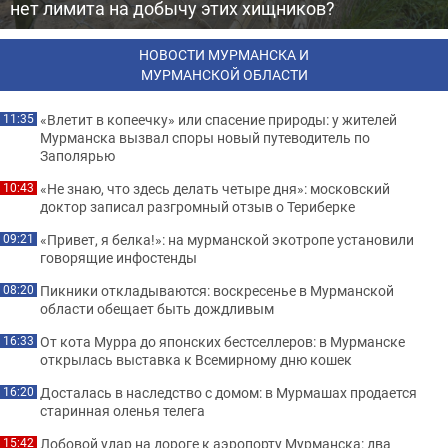
нет лимита на добычу этих хищников?
НОВОСТИ МУРМАНСКА И
МУРМАНСКОЙ ОБЛАСТИ
«Влетит в копеечку» или спасение природы: у жителей
11:35
Мурманска вызвал споры новый путеводитель по
Заполярью
«Не знаю, что здесь делать четыре дня»: московский
10:43
доктор записал разгромный отзыв о Териберке
«Привет, я белка!»: на мурманской экотропе установили
09:21
говорящие инфостенды
Пикники откладываются: воскресенье в Мурманской
08:20
области обещает быть дождливым
От кота Мурра до японских бестселлеров: в Мурманске
16:33
открылась выставка к Всемирному дню кошек
Досталась в наследство с домом: в Мурмашах продается
16:20
старинная оленья телега
Лобовой удар на дороге к аэропорту Мурманска: два
15:42