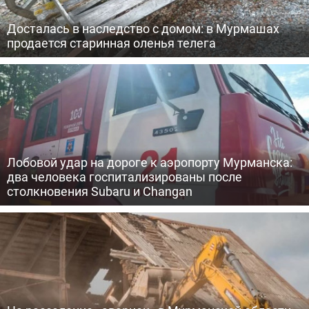
Досталась в наследство с домом: в Мурмашах
продается старинная оленья телега
Лобовой удар на дороге к аэропорту Мурманска:
два человека госпитализированы после
столкновения Subaru и Changan