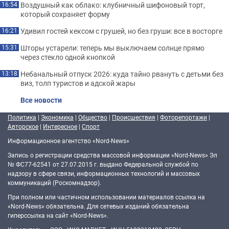
Воздушный как облако: клубничный шифоновый торт,
16:54
который сохраняет форму
Удивил гостей кексом с грушей, но без груши: все в восторге
16:21
Шторы устарели: теперь мы выключаем солнце прямо
15:31
через стекло одной кнопкой
Небанальный отпуск 2026: куда тайно рвануть с детьми без
13:18
виз, толп туристов и адской жары
Все новости
Политика
|
Экономика
|
Общество
|
Происшествия
|
Фоторепортажи
|
Авторское
|
Интересное
|
Спорт
Информационное агентство «Nord-News»
Запись о регистрации средства массовой информации «Nord-News» Эл
№ ФС77-62541 от 27.07.2015 г. выдано Федеральной службой по
надзору в сфере связи, информационных технологий и массовых
коммуникаций (Роскомнадзор).
При полном или частичном использовании материалов ссылка на
«Nord-News» обязательна. Для сетевых изданий обязательна
гиперссылка на сайт «Nord-News».