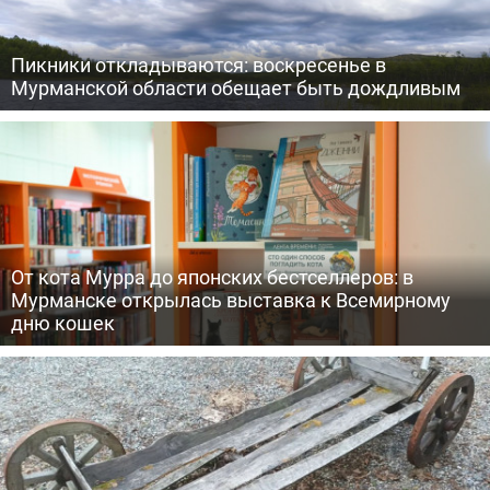
Пикники откладываются: воскресенье в
Мурманской области обещает быть дождливым
От кота Мурра до японских бестселлеров: в
Мурманске открылась выставка к Всемирному
дню кошек