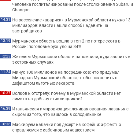
человека госпитализированы после столкновения Subaru и
Changan
На расселение «авариек» в Мурманской области нужно 13
14:31
миллиардов: власти нашли способ надавить на
застройщиков
Мурманская область вошла в топ-2 по потере скота в
13:19
России: поголовье рухнуло на 34%
Жителям Мурманской области напомнили, куда звонить в
12:23
экстренных случаях
Минус 100 миллионов на посредников: что придумал
11:24
Минздрав Мурманской области, чтобы покончить с
дефицитом льготных лекарств
Волков к отстрелу: почему в Мурманской области нет
10:37
лимита на добычу этих хищников?
Итальянская импровизация: ленивая овощная лазанья с
16:39
сыром из того, что нашлось в холодильнике
Маскируем кабачки под десерт из кофейни: эффектно
16:36
справляемся с кабачковым нашествием