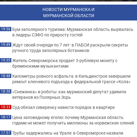
НОВОСТИ МУРМАНСКА И
МУРМАНСКОЙ ОБЛАСТИ
Бум заполярного туризма: Мурманская область вырвалась
19:56
в лидеры СЗФО по приросту гостей
Ждут своей очереди по 7 лет: в ПАБСИ раскрыли секреты
19:49
ручного труда заполярных ботаников
Житель Североморска продает 3-рублевую монету с
19:35
бременскими музыкантами
Километры ровного асфальта: в Кильдинстрое завершили
18:48
ремонт ключевого подъезда к федеральной трассе «Кола»
«Снежинка» и роботы: как мурманский депутат удивила
18:38
ветеранов из Полярных Зорь
Суд обязал северянку навести порядок в квартире
18:33
Цена заповедному ягелю: почему Мурманская область
18:17
годами не может получить миллионы за норвежских оленей
Трубы задержались на Урале: в Североморске назвали
17:57