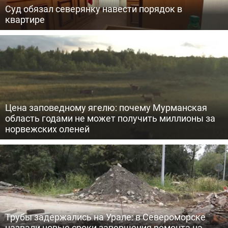
Суд обязал северянку навести порядок в
квартире
Цена заповедному ягелю: почему Мурманская
область годами не может получить миллионы за
норвежских оленей
Трубы задержались на Урале: в Североморске
назвали новые сроки завершения ремонта на