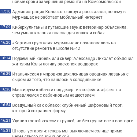
новые сроки завершения ремонта на Комсомольской
Администрация Кольского округа рассказала, почему в
17:10
Мурмашах не работает мобильный интернет
Киберхулиганы и пугающие звуки: ветеринар объяснила,
17:09
чем умная колонка опасна для кошек и собак
«Картина грустная»: мурманчане пожаловались на
16:20
отсутствие ремонта в школе № 42
Подземный кабель или сквер: Александр Лихолат объяснил
16:14
жителям Колы логику раскопок во дворах
Итальянская импровизация: ленивая овощная лазанья с
16:39
сыром из того, что нашлось в холодильнике
Маскируем кабачки под десерт из кофейни: эффектно
16:36
справляемся с кабачковым нашествием
Воздушный как облако: клубничный шифоновый торт,
16:54
который сохраняет форму
Удивил гостей кексом с грушей, но без груши: все в восторге
16:21
Шторы устарели: теперь мы выключаем солнце прямо
15:31
через стекло одной кнопкой