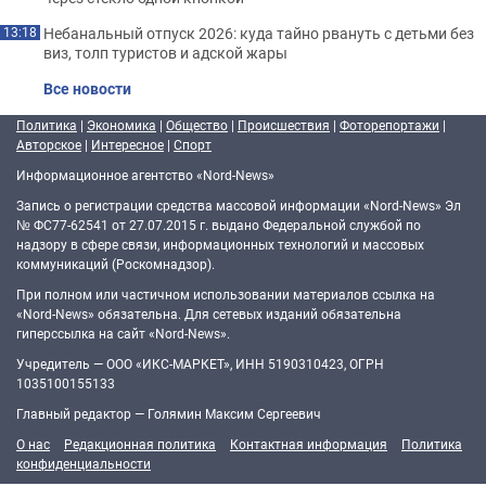
Небанальный отпуск 2026: куда тайно рвануть с детьми без
13:18
виз, толп туристов и адской жары
Все новости
Политика
|
Экономика
|
Общество
|
Происшествия
|
Фоторепортажи
|
Авторское
|
Интересное
|
Спорт
Информационное агентство «Nord-News»
Запись о регистрации средства массовой информации «Nord-News» Эл
№ ФС77-62541 от 27.07.2015 г. выдано Федеральной службой по
надзору в сфере связи, информационных технологий и массовых
коммуникаций (Роскомнадзор).
При полном или частичном использовании материалов ссылка на
«Nord-News» обязательна. Для сетевых изданий обязательна
гиперссылка на сайт «Nord-News».
Учредитель — ООО «ИКС-МАРКЕТ», ИНН 5190310423, ОГРН
1035100155133
Главный редактор — Голямин Максим Сергеевич
О нас
Редакционная политика
Контактная информация
Политика
конфиденциальности