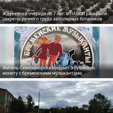
Ждут своей очереди по 7 лет: в ПАБСИ раскрыли
секреты ручного труда заполярных ботаников
Житель Североморска продает 3-рублевую
монету с бременскими музыкантами