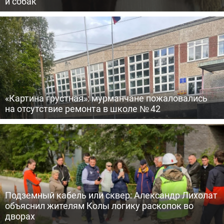
и собак
«Картина грустная»: мурманчане пожаловались
на отсутствие ремонта в школе № 42
Подземный кабель или сквер: Александр Лихолат
объяснил жителям Колы логику раскопок во
дворах