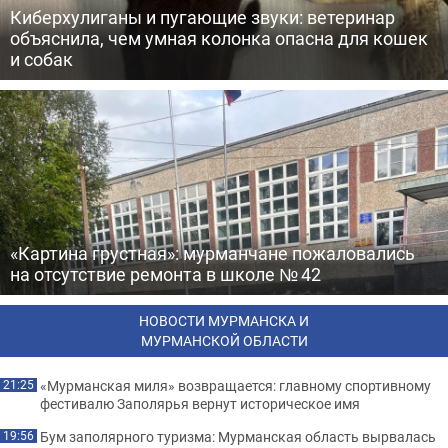
Киберхулиганы и пугающие звуки: ветеринар
объяснила, чем умная колонка опасна для кошек
и собак
«Картина грустная»: мурманчане пожаловались
на отсутствие ремонта в школе № 42
НОВОСТИ МУРМАНСКА И
МУРМАНСКОЙ ОБЛАСТИ
«Мурманская миля» возвращается: главному спортивному
21:25
фестивалю Заполярья вернут историческое имя
Бум заполярного туризма: Мурманская область вырвалась
19:56