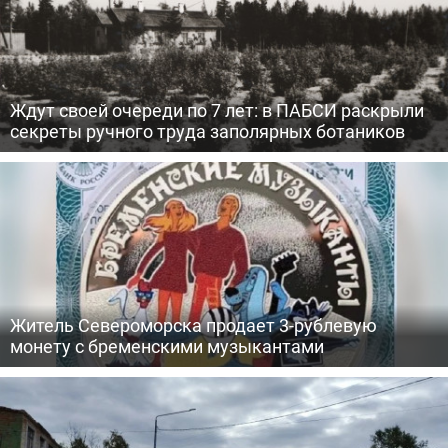
Ждут своей очереди по 7 лет: в ПАБСИ раскрыли
секреты ручного труда заполярных ботаников
Житель Североморска продает 3-рублевую
монету с бременскими музыкантами