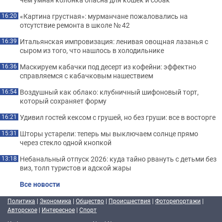
«Картина грустная»: мурманчане пожаловались на
16:20
отсутствие ремонта в школе № 42
Итальянская импровизация: ленивая овощная лазанья с
16:39
сыром из того, что нашлось в холодильнике
Маскируем кабачки под десерт из кофейни: эффектно
16:36
справляемся с кабачковым нашествием
Воздушный как облако: клубничный шифоновый торт,
16:54
который сохраняет форму
Удивил гостей кексом с грушей, но без груши: все в восторге
16:21
Шторы устарели: теперь мы выключаем солнце прямо
15:31
через стекло одной кнопкой
Небанальный отпуск 2026: куда тайно рвануть с детьми без
13:18
виз, толп туристов и адской жары
Все новости
Политика
|
Экономика
|
Общество
|
Происшествия
|
Фоторепортажи
|
Авторское
|
Интересное
|
Спорт