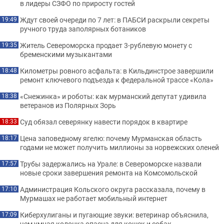
в лидеры СЗФО по приросту гостей
Ждут своей очереди по 7 лет: в ПАБСИ раскрыли секреты
19:49
ручного труда заполярных ботаников
Житель Североморска продает 3-рублевую монету с
19:35
бременскими музыкантами
Километры ровного асфальта: в Кильдинстрое завершили
18:48
ремонт ключевого подъезда к федеральной трассе «Кола»
«Снежинка» и роботы: как мурманский депутат удивила
18:38
ветеранов из Полярных Зорь
Суд обязал северянку навести порядок в квартире
18:33
Цена заповедному ягелю: почему Мурманская область
18:17
годами не может получить миллионы за норвежских оленей
Трубы задержались на Урале: в Североморске назвали
17:57
новые сроки завершения ремонта на Комсомольской
Администрация Кольского округа рассказала, почему в
17:10
Мурмашах не работает мобильный интернет
Киберхулиганы и пугающие звуки: ветеринар объяснила,
17:09
чем умная колонка опасна для кошек и собак