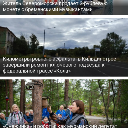
Житель Североморска продает 3-рублевую
монету с бременскими музыкантами
Километры ровного асфальта: в Кильдинстрое
завершили ремонт ключевого подъезда к
федеральной трассе «Кола»
«Снежинка» и роботы: как мурманский депутат