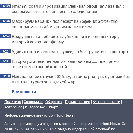
Итальянская импровизация: ленивая овощная лазанья с
16:39
сыром из того, что нашлось в холодильнике
Маскируем кабачки под десерт из кофейни: эффектно
16:36
справляемся с кабачковым нашествием
Воздушный как облако: клубничный шифоновый торт,
16:54
который сохраняет форму
Удивил гостей кексом с грушей, но без груши: все в восторге
16:21
Шторы устарели: теперь мы выключаем солнце прямо
15:31
через стекло одной кнопкой
Небанальный отпуск 2026: куда тайно рвануть с детьми без
13:18
виз, толп туристов и адской жары
Все новости
Политика
|
Экономика
|
Общество
|
Происшествия
|
Фоторепортажи
|
Авторское
|
Интересное
|
Спорт
Информационное агентство «Nord-News»
Запись о регистрации средства массовой информации «Nord-News» Эл
№ ФС77-62541 от 27.07.2015 г. выдано Федеральной службой по