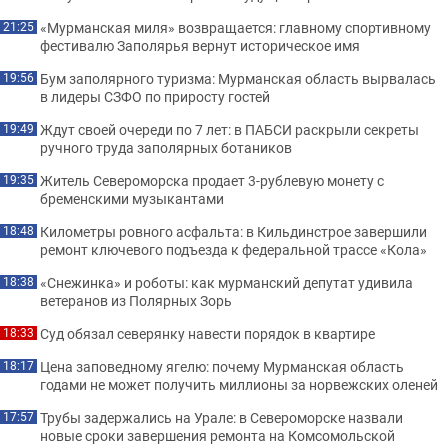
«Мурманская миля» возвращается: главному спортивному
21:25
фестивалю Заполярья вернут историческое имя
Бум заполярного туризма: Мурманская область вырвалась
19:56
в лидеры СЗФО по приросту гостей
Ждут своей очереди по 7 лет: в ПАБСИ раскрыли секреты
19:49
ручного труда заполярных ботаников
Житель Североморска продает 3-рублевую монету с
19:35
бременскими музыкантами
Километры ровного асфальта: в Кильдинстрое завершили
18:48
ремонт ключевого подъезда к федеральной трассе «Кола»
«Снежинка» и роботы: как мурманский депутат удивила
18:38
ветеранов из Полярных Зорь
Суд обязал северянку навести порядок в квартире
18:33
Цена заповедному ягелю: почему Мурманская область
18:17
годами не может получить миллионы за норвежских оленей
Трубы задержались на Урале: в Североморске назвали
17:57
новые сроки завершения ремонта на Комсомольской