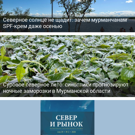
Северное солнце не щадит: зачем мурманчанам
SPF-крем даже осенью
Суровое северное лето: синоптики прогнозируют
ночные заморозки в Мурманской области