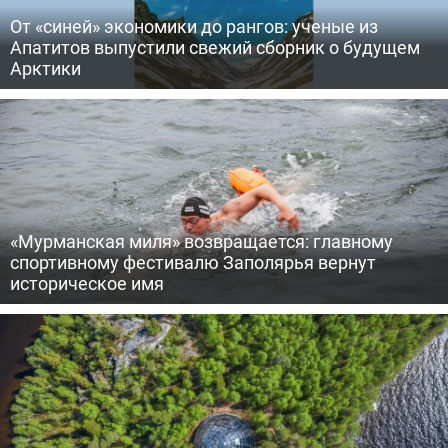
От «синей» экономики до рангов: ученые из
Апатитов выпустили свежий сборник о будущем
Арктики
«Мурманская миля» возвращается: главному
спортивному фестивалю Заполярья вернут
историческое имя