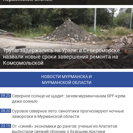
Трубы задержались на Урале: в Североморске
назвали новые сроки завершения ремонта на
Комсомольской
НОВОСТИ МУРМАНСКА И
МУРМАНСКОЙ ОБЛАСТИ
Северное солнце не щадит: зачем мурманчанам SPF-крем
09:25
даже осенью
Суровое северное лето: синоптики прогнозируют ночные
08:20
заморозки в Мурманской области
От «синей» экономики до рангов: ученые из Апатитов
23:15
выпустили свежий сборник о будущем Арктики