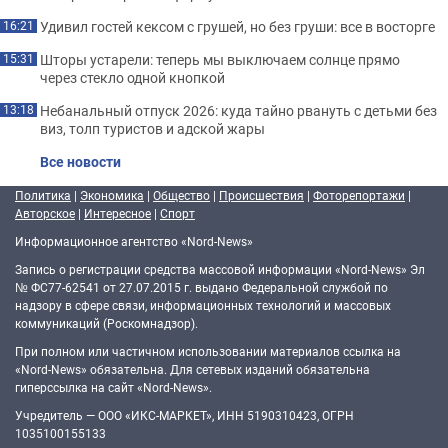
Удивил гостей кексом с грушей, но без груши: все в восторге
16:21
Шторы устарели: теперь мы выключаем солнце прямо
15:31
через стекло одной кнопкой
Небанальный отпуск 2026: куда тайно рвануть с детьми без
13:18
виз, толп туристов и адской жары
Все новости
Политика
|
Экономика
|
Общество
|
Происшествия
|
Фоторепортажи
|
Авторское
|
Интересное
|
Спорт
Информационное агентство «Nord-News»
Запись о регистрации средства массовой информации «Nord-News» Эл
№ ФС77-62541 от 27.07.2015 г. выдано Федеральной службой по
надзору в сфере связи, информационных технологий и массовых
коммуникаций (Роскомнадзор).
При полном или частичном использовании материалов ссылка на
«Nord-News» обязательна. Для сетевых изданий обязательна
гиперссылка на сайт «Nord-News».
Учредитель — ООО «ИКС-МАРКЕТ», ИНН 5190310423, ОГРН
1035100155133