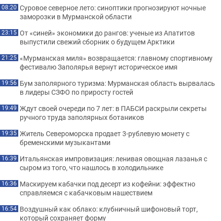
Суровое северное лето: синоптики прогнозируют ночные
08:20
заморозки в Мурманской области
От «синей» экономики до рангов: ученые из Апатитов
23:15
выпустили свежий сборник о будущем Арктики
«Мурманская миля» возвращается: главному спортивному
21:25
фестивалю Заполярья вернут историческое имя
Бум заполярного туризма: Мурманская область вырвалась
19:56
в лидеры СЗФО по приросту гостей
Ждут своей очереди по 7 лет: в ПАБСИ раскрыли секреты
19:49
ручного труда заполярных ботаников
Житель Североморска продает 3-рублевую монету с
19:35
бременскими музыкантами
Итальянская импровизация: ленивая овощная лазанья с
16:39
сыром из того, что нашлось в холодильнике
Маскируем кабачки под десерт из кофейни: эффектно
16:36
справляемся с кабачковым нашествием
Воздушный как облако: клубничный шифоновый торт,
16:54
который сохраняет форму