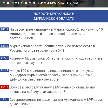
монету с бременскими музыкантами
НОВОСТИ МУРМАНСКА И
МУРМАНСКОЙ ОБЛАСТИ
На расселение «авариек» в Мурманской области нужно 13
14:31
миллиардов: власти нашли способ надавить на
застройщиков
Мурманская область вошла в топ-2 по потере скота в
13:19
России: поголовье рухнуло на 34%
Жителям Мурманской области напомнили, куда звонить в
12:23
экстренных случаях
Минус 100 миллионов на посредников: что придумал
11:24
Минздрав Мурманской области, чтобы покончить с
дефицитом льготных лекарств
Волков к отстрелу: почему в Мурманской области нет
10:37
лимита на добычу этих хищников?
Северное солнце не щадит: зачем мурманчанам SPF-крем
09:25
даже осенью