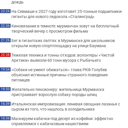
дождь
На Севмаше к 2027 году изготовят 25-тонные подшипники-
23:26
гиганты для нового ледокола «Сталинград»
Киновязание в темноте: мурманчан зовут на бесплатный
22:36
творческий вечер с просмотром фильма
Бег в гигантских лаптях: в Мурманске для школьников
21:26
открыли новую спортплощадку на улице Баумана
Тяжелая техника и тонны отходов: волонтеры «Чистой
20:38
Арктики» вывезли 60 тонн мусора с Рыбачьего
«Собаки не умеют обижаться»: глава РКФ Голубев
19:54
объяснил истинные причины странного поведения
питомцев
Желательно пенсионеру: жительница Мурманска
19:50
пристраивает взрослую собаку породы шпиц
Итальянская импровизация: ленивая овощная лазанья с
16:39
сыром из того, что нашлось в холодильнике
Маскируем кабачки под десерт из кофейни: эффектно
16:36
справляемся с кабачковым нашествием