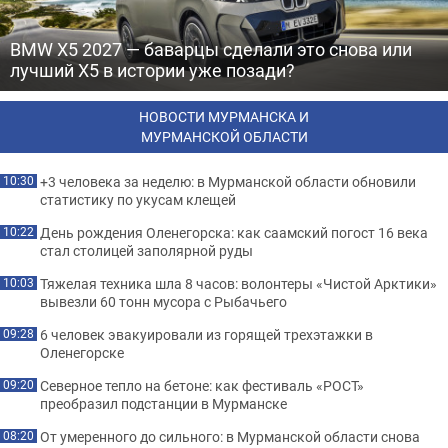
BMW X5 2027 — баварцы сделали это снова или
лучший X5 в истории уже позади?
НОВОСТИ МУРМАНСКА И
МУРМАНСКОЙ ОБЛАСТИ
+3 человека за неделю: в Мурманской области обновили
10:30
статистику по укусам клещей
День рождения Оленегорска: как саамский погост 16 века
10:22
стал столицей заполярной руды
Тяжелая техника шла 8 часов: волонтеры «Чистой Арктики»
10:03
вывезли 60 тонн мусора с Рыбачьего
6 человек эвакуировали из горящей трехэтажки в
09:28
Оленегорске
Северное тепло на бетоне: как фестиваль «РОСТ»
09:20
преобразил подстанции в Мурманске
От умеренного до сильного: в Мурманской области снова
08:20