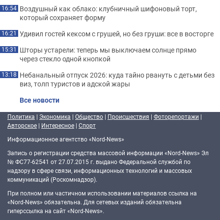
Воздушный как облако: клубничный шифоновый торт,
16:54
который сохраняет форму
Удивил гостей кексом с грушей, но без груши: все в восторге
16:21
Шторы устарели: теперь мы выключаем солнце прямо
15:31
через стекло одной кнопкой
Небанальный отпуск 2026: куда тайно рвануть с детьми без
13:18
виз, толп туристов и адской жары
Все новости
Политика
|
Экономика
|
Общество
|
Происшествия
|
Фоторепортажи
|
Авторское
|
Интересное
|
Спорт
Информационное агентство «Nord-News»
Запись о регистрации средства массовой информации «Nord-News» Эл
№ ФС77-62541 от 27.07.2015 г. выдано Федеральной службой по
надзору в сфере связи, информационных технологий и массовых
коммуникаций (Роскомнадзор).
При полном или частичном использовании материалов ссылка на
«Nord-News» обязательна. Для сетевых изданий обязательна
гиперссылка на сайт «Nord-News».