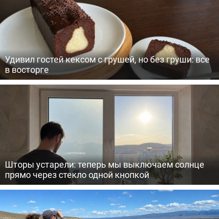
Удивил гостей кексом с грушей, но без груши: все
в восторге
Шторы устарели: теперь мы выключаем солнце
прямо через стекло одной кнопкой